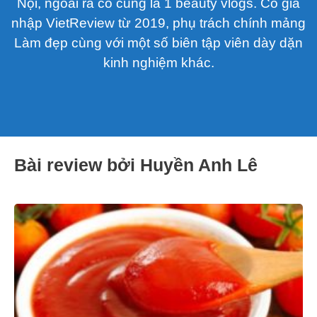
Nội, ngoài ra cô cũng là 1 beauty vlogs. Cô gia
nhập VietReview từ 2019, phụ trách chính mảng
Làm đẹp cùng với một số biên tập viên dày dặn
kinh nghiệm khác.
Bài review bởi Huyền Anh Lê