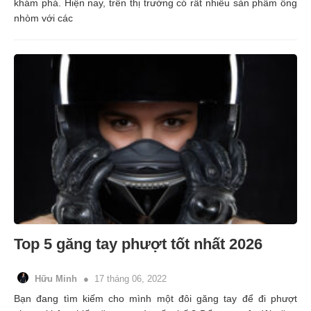
khám phá. Hiện nay, trên thị trường có rất nhiều sản phẩm ống
nhòm với các
Top 5 găng tay phượt tốt nhất 2026
Hữu Minh
17 tháng 06, 2022
Bạn đang tìm kiếm cho mình một đôi găng tay để đi phượt