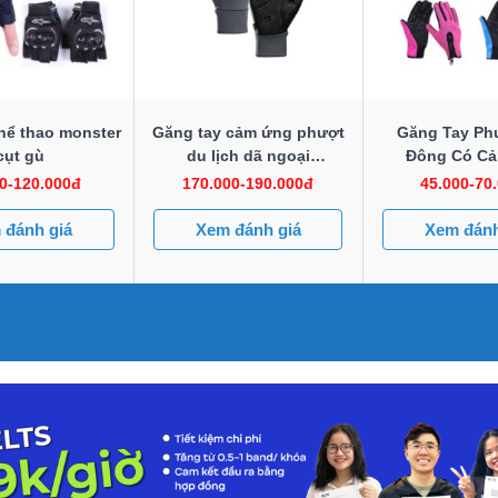
hể thao monster
Găng tay cảm ứng phượt
Găng Tay Ph
cụt gù
du lịch dã ngoại
Đông Có C
Naturehike NH20FS032
0-120.000đ
170.000-190.000đ
45.000-70
 đánh giá
Xem đánh giá
Xem đánh