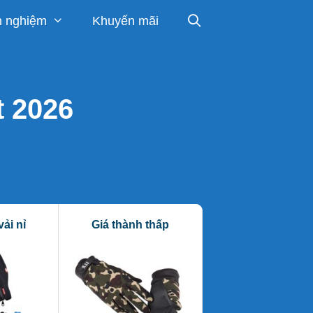
h nghiệm
Khuyến mãi
t 2026
vải nỉ
Giá thành thấp