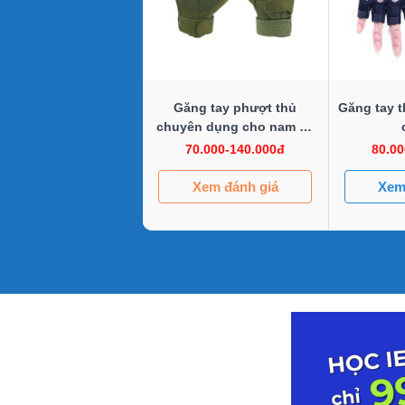
Găng tay phượt thủ
Găng tay t
chuyên dụng cho nam và
nữ
70.000-140.000đ
80.00
Xem đánh giá
Xem