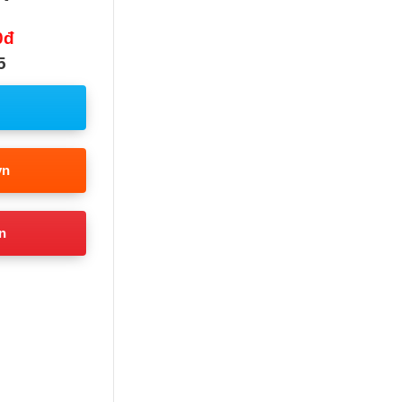
0đ
5
vn
n