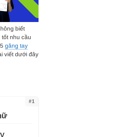
hông biết
 tốt nhu cầu
 5
găng tay
i viết dưới đây
#1
nữ
TV