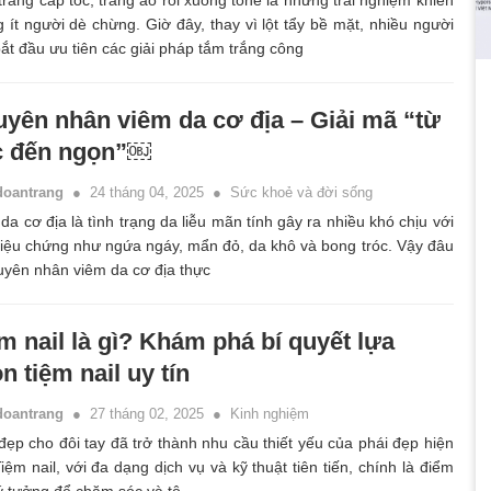
rắng cấp tốc, trắng ảo rồi xuống tone là những trải nghiệm khiến
 ít người dè chừng. Giờ đây, thay vì lột tẩy bề mặt, nhiều người
bắt đầu ưu tiên các giải pháp tắm trắng công
yên nhân viêm da cơ địa – Giải mã “từ
c đến ngọn”￼
doantrang
24 tháng 04, 2025
Sức khoẻ và đời sống
da cơ địa là tình trạng da liễu mãn tính gây ra nhiều khó chịu với
riệu chứng như ngứa ngáy, mẩn đỏ, da khô và bong tróc. Vậy đâu
uyên nhân viêm da cơ địa thực
m nail là gì? Khám phá bí quyết lựa
n tiệm nail uy tín
doantrang
27 tháng 02, 2025
Kinh nghiệm
ẹp cho đôi tay đã trở thành nhu cầu thiết yếu của phái đẹp hiện
Tiệm nail, với đa dạng dịch vụ và kỹ thuật tiên tiến, chính là điểm