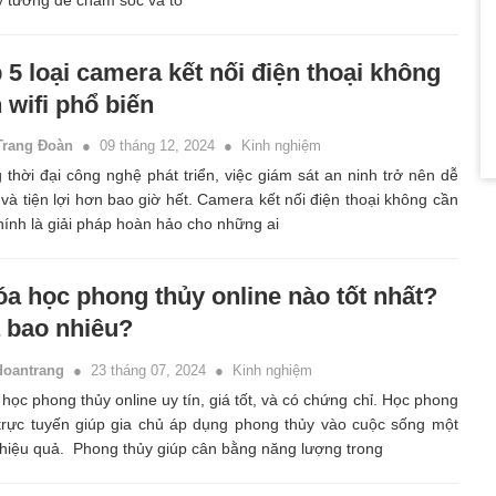
ý tưởng để chăm sóc và tô
 5 loại camera kết nối điện thoại không
 wifi phổ biến
Trang Đoàn
09 tháng 12, 2024
Kinh nghiệm
 thời đại công nghệ phát triển, việc giám sát an ninh trở nên dễ
và tiện lợi hơn bao giờ hết. Camera kết nối điện thoại không cần
chính là giải pháp hoàn hảo cho những ai
a học phong thủy online nào tốt nhất?
 bao nhiêu?
doantrang
23 tháng 07, 2024
Kinh nghiệm
học phong thủy online uy tín, giá tốt, và có chứng chỉ. Học phong
trực tuyến giúp gia chủ áp dụng phong thủy vào cuộc sống một
hiệu quả. Phong thủy giúp cân bằng năng lượng trong