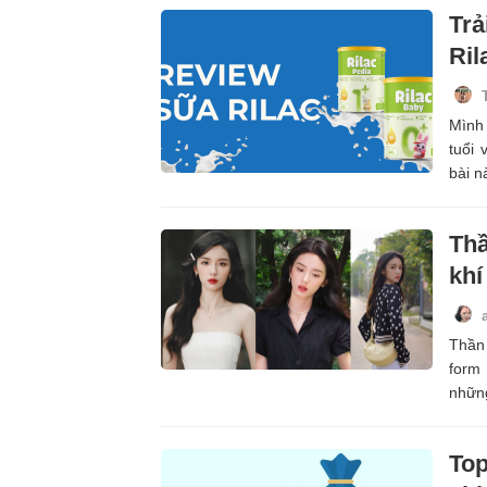
Trả
Ril
Mình 
tuổi 
bài n
Thầ
khí
Thần 
form
những
Top