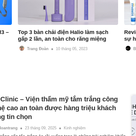
3 – 
Top 3 bàn chải điện Halio làm sạch 
Revi
gấp 2 lần, an toàn cho răng miệng
sự h
Trang Đoàn
10 tháng 05, 2023
B
Clinic – Viện thẩm mỹ tắm trắng công
ệ cao an toàn được hàng triệu khách
g tin chọn
doantrang
23 tháng 09, 2025
Kinh nghiệm