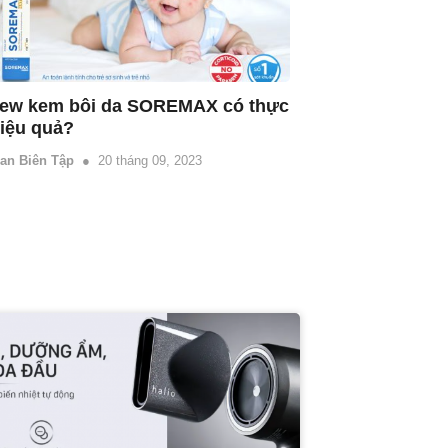
ew kem bôi da SOREMAX có thực 
iệu quả?
an Biên Tập
20 tháng 09, 2023