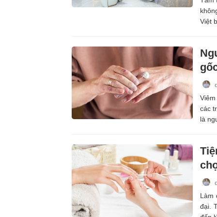
Tắm t
không
Việt 
Ngu
gố
Viêm 
các t
là ng
Tiệ
chọ
Làm đ
đại. 