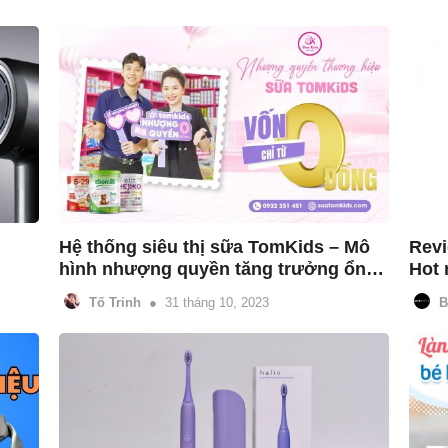
Hệ thống siêu thị sữa TomKids – Mô 
Revi
?
hình nhượng quyền tăng trưởng ổn 
Hot 
định
Tố Trinh
31 tháng 10, 2023
B