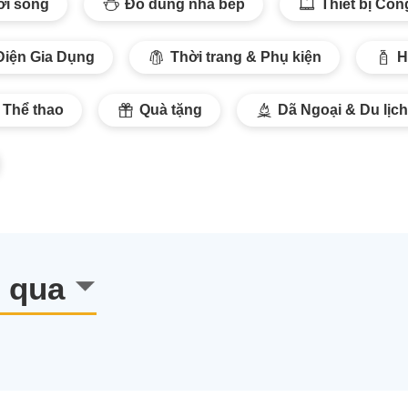
ời sống
Đồ dùng nhà bếp
Thiết bị Cô
Điện Gia Dụng
Thời trang & Phụ kiện
H
Thể thao
Quà tặng
Dã Ngoại & Du lịch