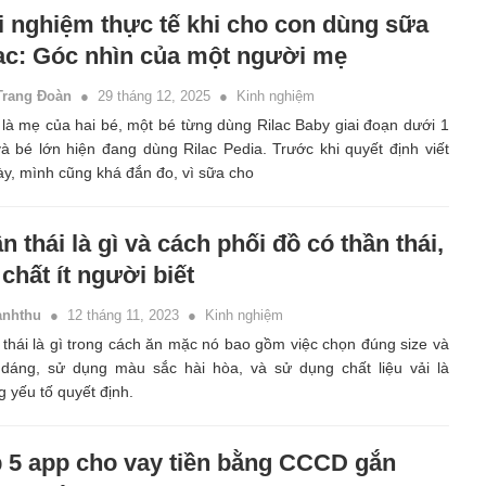
i nghiệm thực tế khi cho con dùng sữa
ac: Góc nhìn của một người mẹ
Trang Đoàn
29 tháng 12, 2025
Kinh nghiệm
là mẹ của hai bé, một bé từng dùng Rilac Baby giai đoạn dưới 1
và bé lớn hiện đang dùng Rilac Pedia. Trước khi quyết định viết
ày, mình cũng khá đắn đo, vì sữa cho
n thái là gì và cách phối đồ có thần thái,
 chất ít người biết
anhthu
12 tháng 11, 2023
Kinh nghiệm
thái là gì trong cách ăn mặc nó bao gồm việc chọn đúng size và
 dáng, sử dụng màu sắc hài hòa, và sử dụng chất liệu vải là
 yếu tố quyết định.
 5 app cho vay tiền bằng CCCD gắn