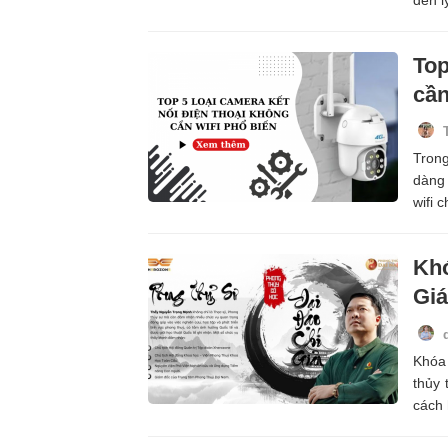
đến l
Top
cần
Trong
dàng 
wifi 
Khó
Giá
Khóa 
thủy 
cách 