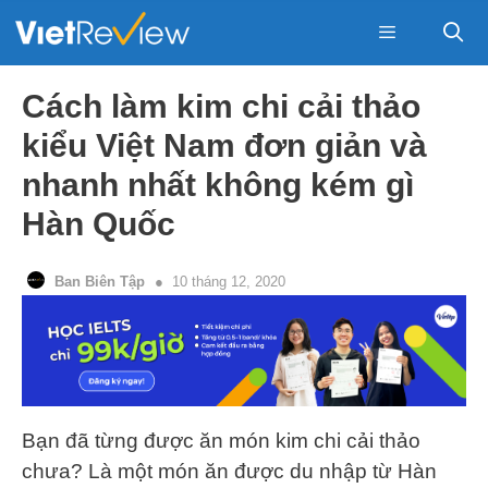
Skip
to
content
Menu
Cách làm kim chi cải thảo
kiểu Việt Nam đơn giản và
nhanh nhất không kém gì
Hàn Quốc
Ban Biên Tập
10 tháng 12, 2020
Bạn đã từng được ăn món kim chi cải thảo
chưa? Là một món ăn được du nhập từ Hàn