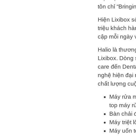
tôn chỉ “Bringi
Hiện Lixibox 
triệu khách hà
cập mỗi ngày v
Halio là thươ
Lixibox. Dòng 
care đến Denta
nghệ hiện đại
chất lượng cuộ
Máy rửa m
top máy r
Bàn chải 
Máy triệt 
Máy uốn t