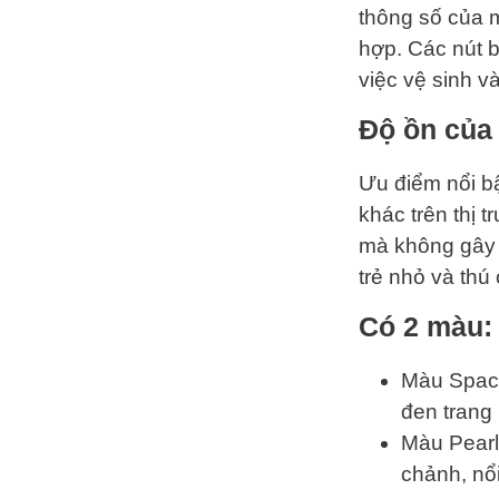
thông số của m
hợp. Các nút 
việc vệ sinh và
Độ ồn của 
Ưu điểm nổi bậ
khác trên thị 
mà không gây 
trẻ nhỏ và thú
Có 2 màu:
Màu Space
đen trang 
Màu Pearl 
chảnh, nổi