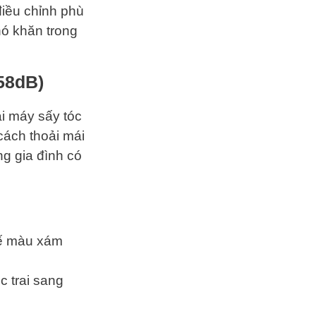
điều chỉnh phù
hó khăn trong
58dB)
ại máy sấy tóc
cách thoải mái
g gia đình có
kế màu xám
c trai sang