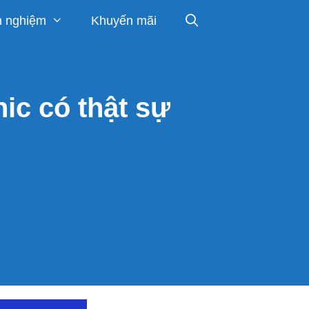
h nghiệm
Khuyến mãi
ic có thật sự