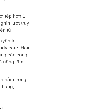
ới tệp hơn 1
ghìn lượt truy
ện tử.
uyền tại
ody care, Hair
dụng các công
và nâng tầm
ôn nằm trong
y hàng;
;
á.