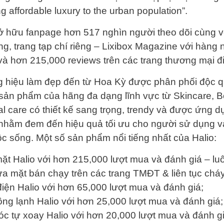
ng affordable luxury to the urban population”.
sở hữu fanpage hơn 517 nghìn người theo dõi cùng v
ng, trang tạp chí riêng – Lixibox Magazine với hàng n
à hơn 215,000 reviews trên các trang thương mại đi
ng hiệu làm đẹp đến từ Hoa Kỳ được phân phối độc q
sản phẩm của hãng đa dạng lĩnh vực từ Skincare, B
l care có thiết kế sang trọng, trendy và được ứng 
 nhằm đem đến hiệu quả tối ưu cho người sử dụng 
c sống. Một số sản phẩm nổi tiếng nhất của Halio:
ặt Halio với hơn 215,000 lượt mua và đánh giá – lu
ửa mặt bán chạy trên các trang TMĐT & liên tục chá
điện Halio với hơn 65,000 lượt mua và đánh giá;
lông lạnh Halio với hơn 25,000 lượt mua và đánh giá
óc tự xoay Halio với hơn 20,000 lượt mua và đánh gi