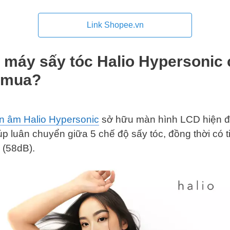
Link Shopee.vn
 máy sấy tóc Halio Hypersonic 
 mua?
on âm Halio Hypersonic
sở hữu màn hình LCD hiện đạ
úp luân chuyển giữa 5 chế độ sấy tóc, đồng thời có t
g (58dB).