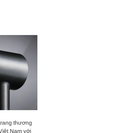
trang thương
 Việt Nam với