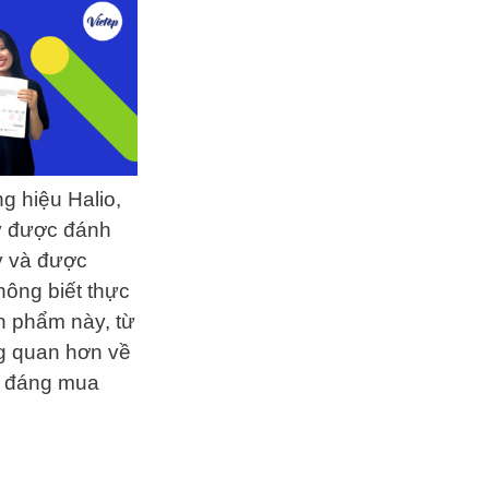
g hiệu Halio,
ày được đánh
ay và được
hông biết thực
ản phẩm này, từ
ng quan hơn về
ó đáng mua