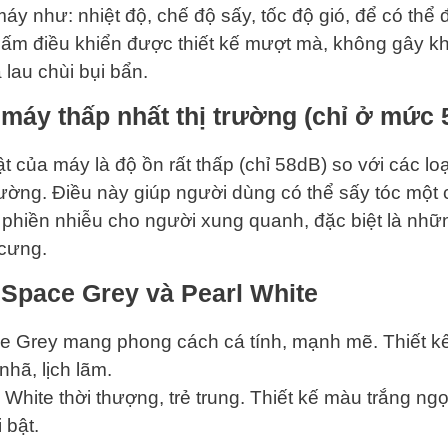
áy như: nhiệt độ, chế độ sấy, tốc độ gió, để có thể 
bấm điều khiển được thiết kế mượt mà, không gây k
 lau chùi bụi bẩn.
máy thấp nhất thị trường (chỉ ở mức 
t của máy là độ ồn rất thấp (chỉ 58dB) so với các lo
trường. Điều này giúp người dùng có thể sấy tóc một 
phiền nhiễu cho người xung quanh, đặc biệt là nhữn
 cưng.
 Space Grey và Pearl White
 Grey mang phong cách cá tính, mạnh mẽ. Thiết 
nhã, lịch lãm.
White thời thượng, trẻ trung. Thiết kế màu trắng ngọ
 bật.