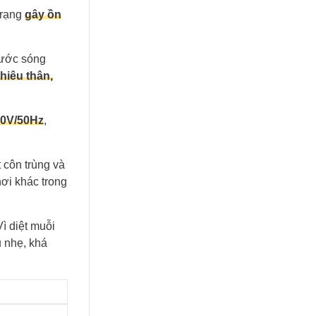
trạng
gây ồn
ước sóng
thiêu thân,
0V/50Hz
,
 côn trùng và
nơi khác trong
ì diệt muỗi
 nhẹ, khá