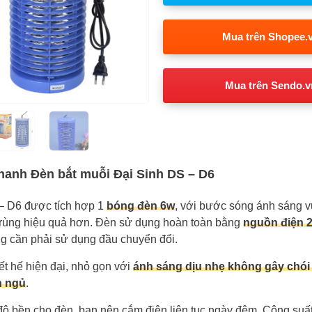
Mua trên Shopee.
Mua trên Sendo.v
hanh Đèn bắt muỗi Đại Sinh DS – D6
– D6 được tích hợp 1
bóng đèn 6w
, với bước sóng ánh sáng v
trùng hiệu quả hơn. Đèn sử dụng hoàn toàn bằng
nguồn điện
g cần phải sử dụng đầu chuyển đổi.
t hế hiện đại, nhỏ gọn với
ánh sáng dịu nhẹ không gây chói 
n ngủ
.
ộ bền cho đèn, bạn nên cắm điện liên tục ngày đêm. Công suấ