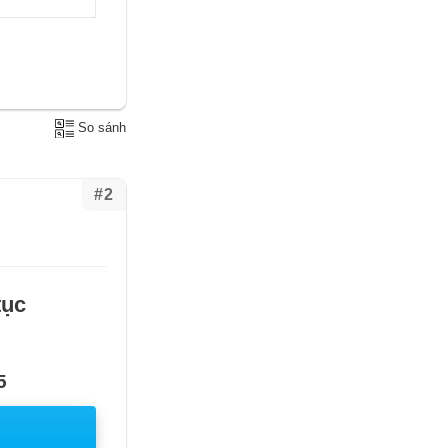
So sánh
#2
tục
5