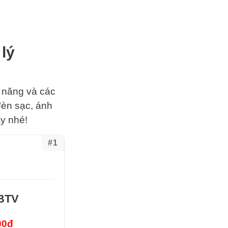
 lý
h năng và các
đèn sạc, ánh
y nhé!
#1
 BTV
00đ