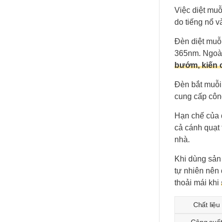
Việc diệt mu
do tiếng nổ 
Đèn diệt muỗ
365nm. Ngoài 
bướm, kiến 
Đèn bắt muỗi
cung cấp côn
Hạn chế của
cả cánh quạt 
nhà.
Khi dùng sản
tự nhiên nên
thoải mái khi
Chất liệu
Công suấ