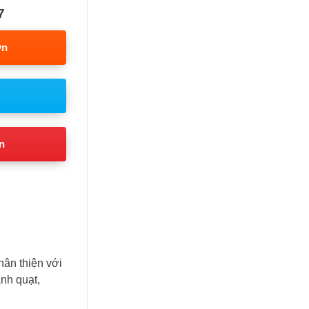
7
vn
n
hân thiện với
nh quạt,