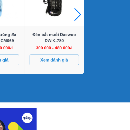
trùng đa
Đèn bắt muỗi Daewoo
Đèn bắt muỗi Điện 
 CM069
DWIK-780
ĐQ EML06L
50.000đ
300.000 - 480.000đ
360.000đ
 giá
Xem đánh giá
Xem đánh giá