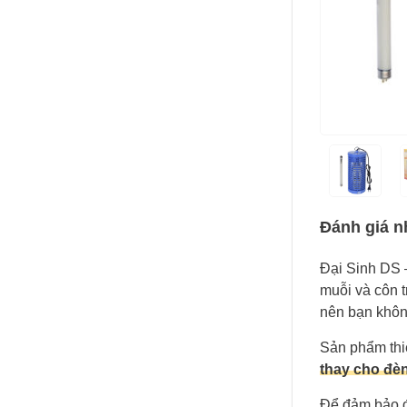
Đánh giá n
Đại Sinh DS 
muỗi và côn 
nên bạn khôn
Sản phẩm thiế
thay cho đè
Để đảm bảo đ