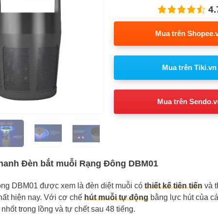
4.
Mua trên Shopee.
Mua trên Tiki.vn
Mua trên Sendo.v
hanh Đèn bắt muỗi Rạng Đông DBM01
ng DBM01 được xem là đèn diệt muỗi có
thiết kế tiên tiến
và t
hất hiện nay. Với cơ chế
hút muỗi tự động
bằng lực hút của cá
 nhốt trong lồng và tự chết sau 48 tiếng.