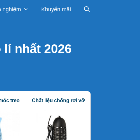
h nghiệm
Khuyến mãi
 lí nhất 2026
móc treo
Chất liệu chống rơi vỡ
Quai xách linh h