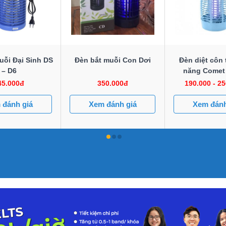
uỗi Đại Sinh DS
Đèn bắt muỗi Con Dơi
Đèn diệt côn 
– D6
năng Comet
45.000đ
350.000đ
190.000 - 2
 đánh giá
Xem đánh giá
Xem đánh