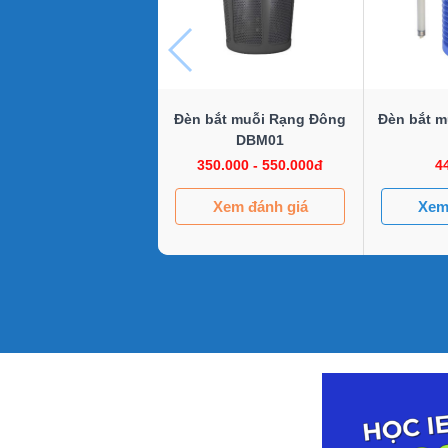
Đèn bắt muỗi Rạng Đông
Đèn bắt m
DBM01
350.000 - 550.000đ
4
Xem đánh giá
Xem