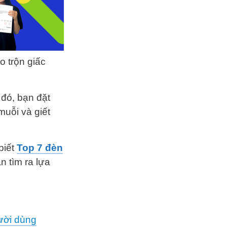
o trộn giấc
 đó, bạn đặt
muỗi và giết
biết
Top 7 đèn
ạn
tìm ra lựa
gười dùng