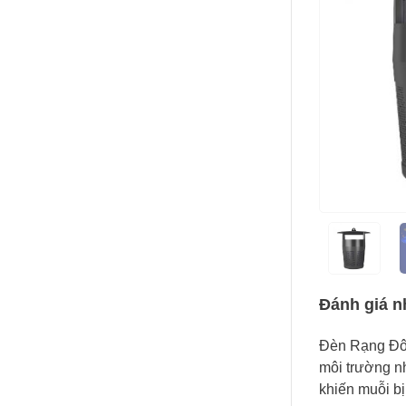
Đánh giá n
Đèn Rạng Đô
môi trường n
khiến muỗi bị