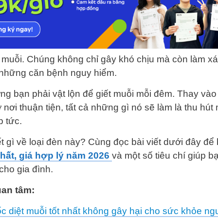
 muỗi. Chúng không chỉ gây khó chịu mà còn làm xá
 những căn bệnh nguy hiểm.
g bạn phải vật lộn để giết muỗi mỗi đêm. Thay vào
 nơi thuận tiện, tất cả những gì nó sẽ làm là thu hút 
 tức.
 gì về loại đèn này? Cùng đọc bài viết dưới đây để 
nhất, giá hợp lý năm 2026
và một số tiêu chí giúp b
cho gia đình.
uan tâm:
ốc diệt muỗi tốt nhất không gây hại cho sức khỏe n