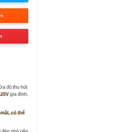
vn
n
ừa đủ thu hút
2
20V
gia đình,
mắt, có thể
t đèn nhỏ nên