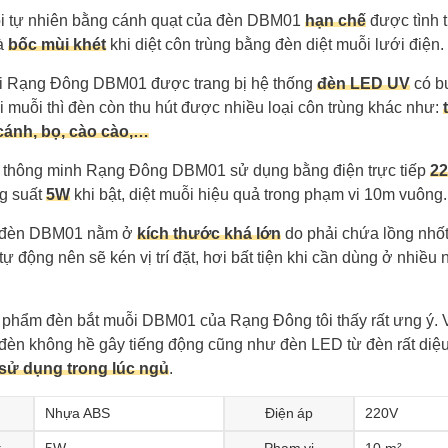
ỗi tự nhiên bằng cánh quạt của đèn DBM01
hạn chế
được tình 
và
bốc mùi khét
khi diệt côn trùng bằng đèn diệt muỗi lưới điện.
i Rạng Đông DBM01 được trang bị hệ thống
đèn LED UV
có b
muỗi thì đèn còn thu hút được nhiều loại côn trùng khác như:
cánh, bọ, cào cào,…
 thông minh Rạng Đông DBM01 sử dụng bằng điện trực tiếp
22
g suất
5W
khi bật, diệt muỗi hiệu quả trong phạm vi 10m vuông.
 đèn DBM01 nằm ở
kích thước khá lớn
do phải chứa lồng nhốt
tự động nên sẽ kén vị trí đặt, hơi bất tiện khi cần dùng ở nhiều 
 phẩm đèn bắt muỗi DBM01 của Rạng Đông tôi thấy rất ưng ý. V
 đèn không hề gây tiếng động cũng như đèn LED từ đèn rất diệu
sử dụng trong lúc ngủ
.
Nhựa ABS
Điện áp
220V
t
5W
Phạm vi
10 m²