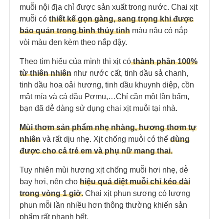
muỗi nội địa chỉ được sản xuất trong nước. Chai xịt
muỗi có
thiết kế gọn gàng, sang trọng khi được
bảo quản trong bình thủy tinh
màu nâu có nắp
vòi màu đen kèm theo nắp đậy.
Theo tìm hiểu của mình thì xịt có
thành phần 100%
từ thiên nhiên
như nước cất, tinh dầu sả chanh,
tinh dầu hoa oải hương, tinh dầu khuynh diệp, cồn
mật mía và cả dầu Pơmu,…Chỉ cần một lần bấm,
bạn đã dễ dàng sử dụng chai xịt muỗi tại nhà.
Mùi thơm sản phẩm nhẹ nhàng, hương thơm tự
nhiên
và rất dịu nhẹ. Xịt chống muỗi có thể
dùng
được cho cả trẻ em và phụ nữ mang thai.
Tuy nhiên mùi hương xịt chống muỗi hơi nhẹ, dễ
bay hơi, nên cho
hiệu quả diệt muỗi chỉ kéo dài
trong vòng 1 giờ.
Chai xịt phun sương có lượng
phun mỗi lần nhiều hơn thông thường khiến sản
phẩm rất nhanh hết.