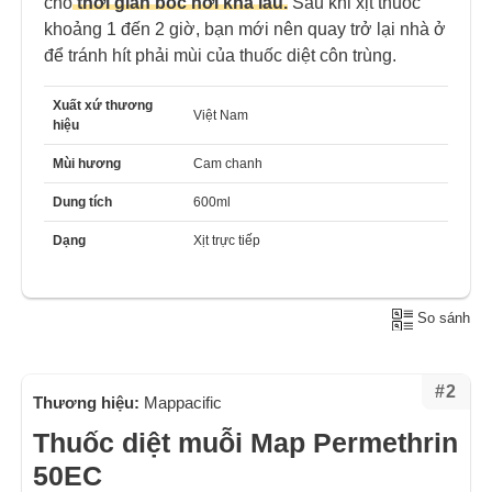
cho
thời gian bốc hơi khá lâu.
Sau khi xịt thuốc
khoảng 1 đến 2 giờ, bạn mới nên quay trở lại nhà ở
để tránh hít phải mùi của thuốc diệt côn trùng.
Xuất xứ thương
Việt Nam
hiệu
Mùi hương
Cam chanh
Dung tích
600ml
Dạng
Xịt trực tiếp
So sánh
#2
Thương hiệu:
Mappacific
Thuốc diệt muỗi Map Permethrin
50EC