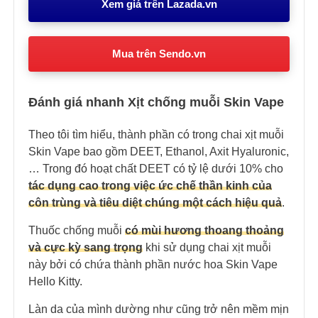
Xem giá trên Lazada.vn
Mua trên Sendo.vn
Đánh giá nhanh Xịt chống muỗi Skin Vape
Theo tôi tìm hiểu, thành phần có trong chai xịt muỗi
Skin Vape bao gồm DEET, Ethanol, Axit Hyaluronic,
… Trong đó hoạt chất DEET có tỷ lệ dưới 10% cho
tác dụng cao trong việc ức chế thần kinh của
côn trùng và tiêu diệt chúng một cách hiệu quả
.
Thuốc chống muỗi
có mùi hương thoang thoảng
và cực kỳ sang trọng
khi sử dụng chai xịt muỗi
này bởi có chứa thành phần nước hoa Skin Vape
Hello Kitty.
Làn da của mình dường như cũng trở nên mềm mịn