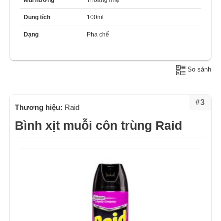
Mùi hương
Thoảng nhẹ
Dung tích
100ml
Dạng
Pha chế
So sánh
#3
Thương hiệu:
Raid
Bình xịt muỗi côn trùng Raid