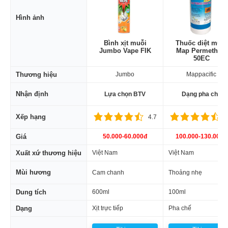
Hình ảnh
Bình xịt muỗi
Thuốc diệt muỗi
Jumbo Vape FIK
Map Permethrin
50EC
Thương hiệu
Jumbo
Mappacific
Nhận định
Lựa chọn BTV
Dạng pha chế
Xếp hạng
4.7
4
Giá
50.000-60.000đ
100.000-130.000đ
Xuất xứ thương hiệu
Việt Nam
Việt Nam
Mùi hương
Cam chanh
Thoảng nhẹ
Dung tích
600ml
100ml
Dạng
Xịt trực tiếp
Pha chế