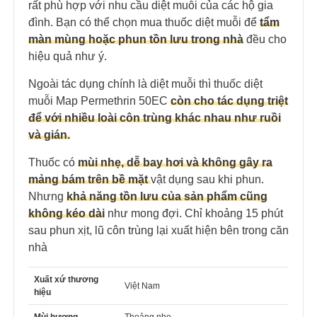
rất phù hợp với nhu cầu diệt muỗi của các hộ gia
đình. Bạn có thể chọn mua thuốc diệt muỗi để
tẩm
màn mùng hoặc phun tồn lưu trong nhà
đều cho
hiệu quả như ý.
Ngoài tác dụng chính là diệt muỗi thì thuốc diệt
muỗi Map Permethrin 50EC
còn cho tác dụng triệt
để với nhiều loài côn trùng khác nhau như ruồi
và gián.
Thuốc có
mùi nhẹ, dễ bay hơi và không gây ra
mảng bám trên bề mặt
vật dụng sau khi phun.
Nhưng
khả năng tồn lưu của sản phẩm cũng
không kéo dài
như mong đợi. Chỉ khoảng 15 phút
sau phun xịt, lũ côn trùng lại xuất hiện bên trong căn
nhà
Xuất xứ thương
Việt Nam
hiệu