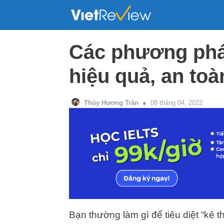
Skip
to
content
Các phương pháp
hiệu quả, an to
Thùy Hương Trần
08 tháng 04, 2022
Bạn thường làm gì để tiêu diệt “kẻ 