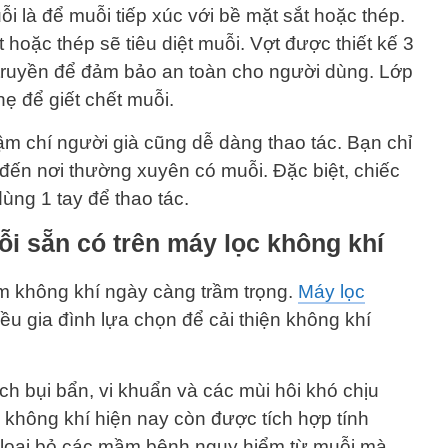
i là để muỗi tiếp xúc với bề mặt sắt hoặc thép.
hoặc thép sẽ tiêu diệt muỗi. Vợt được thiết kế 3
g truyền để đảm bảo an toàn cho người dùng. Lớp
hẹ để giết chết muỗi.
m chí người già cũng dễ dàng thao tác. Bạn chỉ
 đến nơi thường xuyên có muỗi. Đặc biệt, chiếc
ùng 1 tay để thao tác.
i sẵn có trên máy lọc không khí
ễm không khí ngày càng trầm trọng.
Máy lọc
u gia đình lựa chọn để cải thiện không khí
h bụi bẩn, vi khuẩn và các mùi hôi khó chịu
c không khí hiện nay còn được tích hợp tính
úp loại bỏ các mầm bệnh nguy hiểm từ muỗi mà