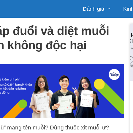
Đánh giá
Kin
 đuổi và diệt muỗi
àn không độc hại
thù” mang tên muỗi? Dùng thuốc xịt muỗi ư?