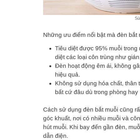
Sử
Những ưu điểm nổi bật mà đèn bắt 
Tiêu diệt được 95% muỗi trong n
diệt các loại côn trùng như gi
Đèn hoạt động êm ái, không gây
hiệu quả.
Không sử dụng hóa chất, thân t
bất cứ đâu dù trong phòng hay 
Cách sử dụng đèn bắt muỗi cũng rất
góc khuất, nơi có nhiều muỗi và côn
hút muỗi. Khi bay đến gần đèn, muỗi 
dẫn điện.