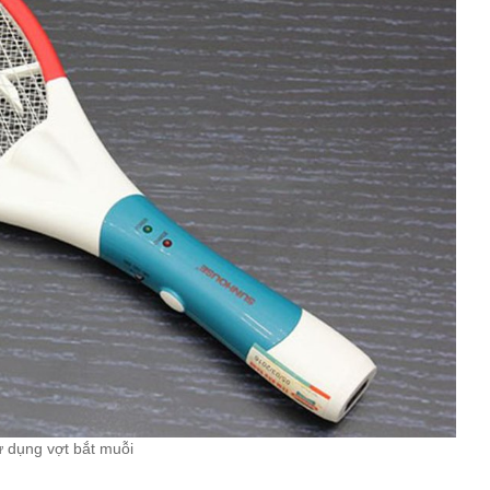
 dụng vợt bắt muỗi