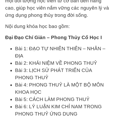
mọi đối tượng học viên từ cơ bản đến nâng
cao, giúp học viên nắm vững các nguyên lý và
ứng dụng phong thủy trong đời sống.
Nội dung khóa học bao gồm:
Đại Đạo Chí Giản – Phong Thủy Cổ Học I
Bài 1: ĐẠO TỰ NHIÊN THIÊN – NHÂN –
ĐỊA
Bài 2: KHÁI NIỆM VỀ PHONG THUỶ
Bài 3: LỊCH SỬ PHÁT TRIỂN CỦA
PHONG THUỶ
Bài 4: PHONG THUỶ LÀ MỘT BỘ MÔN
KHOA HỌC
Bài 5: CÁCH LÀM PHONG THUỶ
Bài 6: LÝ LUẬN KIM CHỈ NAM TRONG
PHONG THUỶ ỨNG DỤNG