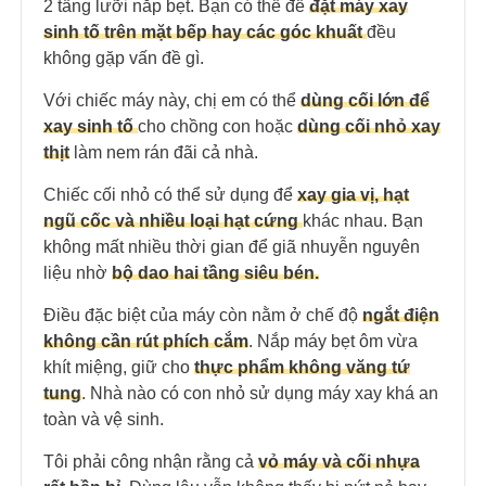
2 tầng lưỡi nắp bẹt. Bạn có thể để
đặt máy xay
sinh tố trên mặt bếp hay các góc khuất
đều
không gặp vấn đề gì.
Với chiếc máy này, chị em có thể
dùng cối lớn để
xay sinh tố
cho chồng con hoặc
dùng cối nhỏ xay
thịt
làm nem rán đãi cả nhà.
Chiếc cối nhỏ có thể sử dụng để
xay gia vị, hạt
ngũ cốc và nhiều loại hạt cứng
khác nhau. Bạn
không mất nhiều thời gian để giã nhuyễn nguyên
liệu nhờ
bộ dao hai tầng siêu bén
.
Điều đặc biệt của máy còn nằm ở chế độ
ngắt điện
không cần rút phích cắm
. Nắp máy bẹt ôm vừa
khít miệng, giữ cho
thực phẩm không văng tứ
tung
. Nhà nào có con nhỏ sử dụng máy xay khá an
toàn và vệ sinh.
Tôi phải công nhận rằng cả
vỏ máy và cối nhựa