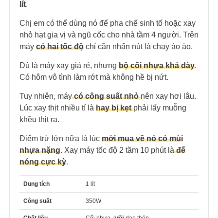
lít
.
Chị em có thể dùng nó để pha chế sinh tố hoặc xay
nhỏ hạt gia vị và ngũ cốc cho nhà tầm 4 người. Trên
máy
có hai tốc độ
chỉ cần nhấn nút là chạy ào ào.
Dù là máy xay giá rẻ, nhưng
bộ cối nhựa khá dày
.
Có hôm vô tình làm rớt mà không hề bị nứt.
Tuy nhiên, máy
có công suất nhỏ
nên xay hơi lâu.
Lúc xay thịt nhiều tí là
hay bị kẹt
phải lấy muỗng
khều thịt ra.
Điểm trừ lớn nữa là lúc
mới mua về nó có mùi
nhựa nặng
. Xay máy tốc độ 2 tầm 10 phút là
đế
nóng cực kỳ
.
Dung tích
1 lít
Công suất
350W