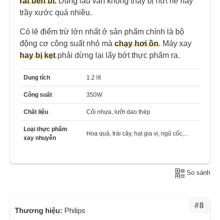
rất bền bỉ.
Dùng lâu vẫn không thấy bị nứt nẻ hay
trầy xước quá nhiều.
Có lẽ điểm trừ lớn nhất ở sản phẩm chính là bộ
động cơ công suất nhỏ mà
chạy hơi ồn
. Máy xay
hay bị kẹt
phải dừng lại lấy bớt thực phẩm ra.
Dung tích
1.2 lít
Công suất
350W
Chất liệu
Cối nhựa, lưỡi dao thép
Loại thực phẩm
Hoa quả, trái cây, hạt gia vị, ngũ cốc,...
xay nhuyễn
So sánh
#8
Thương hiệu:
Philips