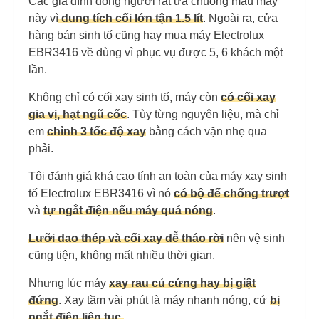
Các gia đình đông người rất ưa chuộng mẫu máy
này vì
dung tích cối lớn tận 1.
5 lít
. Ngoài ra, cửa
hàng bán sinh tố cũng hay mua máy Electrolux
EBR3416 về dùng vì phục vụ được 5, 6 khách một
lần.
Không chỉ có cối xay sinh tố, máy còn
có cối xay
gia vị, hạt ngũ cốc
. Tùy từng nguyên liệu, mà chỉ
em
chỉnh 3 tốc độ xay
bằng cách vặn nhẹ qua
phải.
Tôi đánh giá khá cao tính an toàn của máy xay sinh
tố Electrolux EBR3416 vì nó
có bộ đế chống trượt
và
tự ngắt điện nếu máy quá nóng
.
Lưỡi dao thép và cối xay dễ tháo rời
nên vệ sinh
cũng tiện, không mất nhiều thời gian.
Nhưng lúc máy
xay rau củ cứng hay bị giật
đứng
. Xay tầm vài phút là máy nhanh nóng, cứ
bị
ngắt điện liên tục.