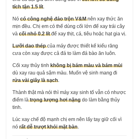
tích tận 1.5 lít
.
Nó
có công nghệ đảo trộn V&M
nên xay thức ăn
mịn đều. Chị em có thể dùng cối lớn để xay trái cây
và
cối nhỏ 0.2 lít
để xay thịt, cá, tiêu hoặc hạt gia vị.
Lưỡi dao thép
của máy được thiết kế kiểu răng
cưa còn xay được cả đá to làm đá bào ăn luôn.
Cối xay thủy tinh
không bị bám màu và bám mùi
dù xay rau quả sậm màu. Muốn vệ sinh mang đi
rửa vài giây là sạch
.
Thành thật mà nói thì máy xay sinh tố vẫn có nhược
điểm là
trọng lượng hơi nặng
do làm bằng thủy
tinh.
Lúc xay chế độ mạnh chị em nên lấy tay giữ cối vì
nó
rất dễ trượt khỏi mặt bàn
.