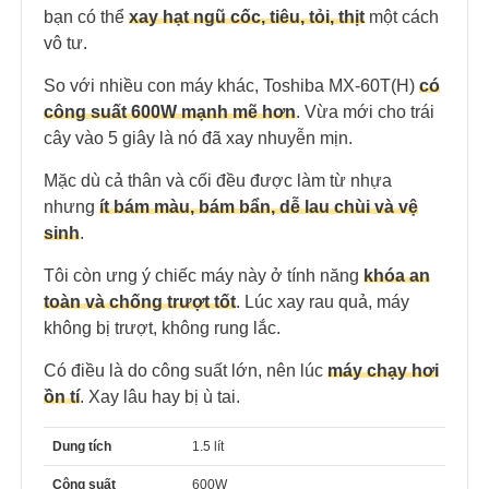
bạn có thể
xay hạt ngũ cốc, tiêu, tỏi, thịt
một cách
vô tư.
So với nhiều con máy khác, Toshiba MX-60T(H)
có
công suất 600W mạnh mẽ hơn
. Vừa mới cho trái
cây vào 5 giây là nó đã xay nhuyễn mịn.
Mặc dù cả thân và cối đều được làm từ nhựa
nhưng
ít bám màu, bám bẩn, dễ lau chùi và vệ
sinh
.
Tôi còn ưng ý chiếc máy này ở tính năng
khóa an
toàn và chống trượt tốt
. Lúc xay rau quả, máy
không bị trượt, không rung lắc.
Có điều là do công suất lớn, nên lúc
máy chạy hơi
ồn tí
. Xay lâu hay bị ù tai.
Dung tích
1.5 lít
Công suất
600W