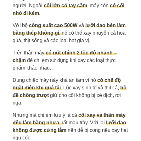
người. Ngoài
cối lớn có tay cầm
, máy còn
có cối
nhỏ đi kèm
.
Với bộ
công suất cao 500W
và
lưỡi dao bén làm
bằng thép không gỉ,
nó có thể xay nhuyễn cả hoa
quả, thịt sống và các loại hạt gia vị.
Trên thân máy
có nút chỉnh 2 tốc độ nhanh –
chậm
để chị em sử dụng khi xay các loại thực
phẩm khác nhau.
Dùng chiếc máy này khá an tâm vì nó
có chế độ
ngắt điện khi quá tải
. Lúc xay sinh tố và thịt cá,
bộ
đế chống trượt
giữ cho cối không bị xê dịch, rơi
ngã.
Nhưng mà chị em lưu ý là cả
cối xay và thân máy
đều làm bằng nhựa,
rất mau trầy. Với lại
lưỡi dao
không được cứng lắm
nên dễ bị cong nếu xay hạt
ngũ cốc.