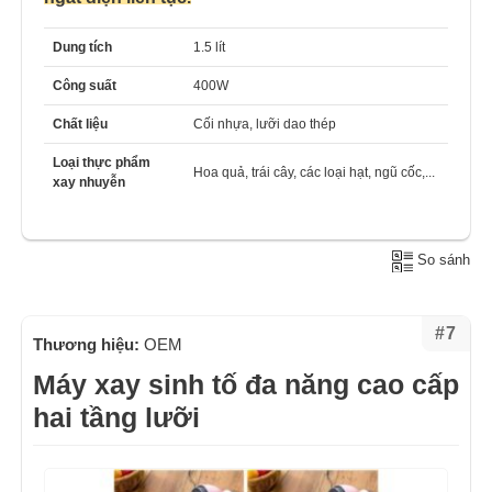
Dung tích
1.5 lít
Công suất
400W
Chất liệu
Cối nhựa, lưỡi dao thép
Loại thực phẩm
Hoa quả, trái cây, các loại hạt, ngũ cốc,...
xay nhuyễn
So sánh
#7
Thương hiệu:
OEM
Máy xay sinh tố đa năng cao cấp
hai tầng lưỡi