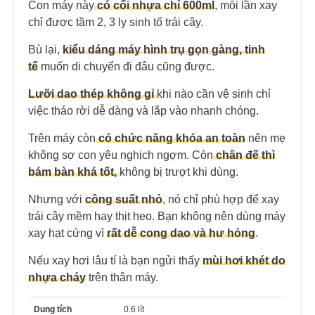
Con máy này
có cối nhựa chỉ 600ml
, mỗi lần xay
chỉ được tầm 2, 3 ly sinh tố trái cây.
Bù lại,
kiểu dáng máy hình trụ gọn gàng, tinh
tế
muốn di chuyển đi đâu cũng được.
Lưỡi dao thép không gỉ
khi nào cần vệ sinh chỉ
việc tháo rời dễ dàng và lắp vào nhanh chóng.
Trên máy còn
có chức năng khóa an toàn
nên mẹ
không sợ con yêu nghịch ngợm. Còn
chân đế thì
bám bàn khá tốt,
không bị trượt khi dùng.
Nhưng với
công suất nhỏ
, nó chỉ phù hợp để xay
trái cây mềm hay thịt heo. Bạn không nên dùng máy
xay hạt cứng vì
rất dễ cong dao và hư hỏng
.
Nếu xay hơi lâu tí là bạn ngửi thấy
mùi hơi khét do
nhựa cháy
trên thân máy.
Dung tích
0.6 lít