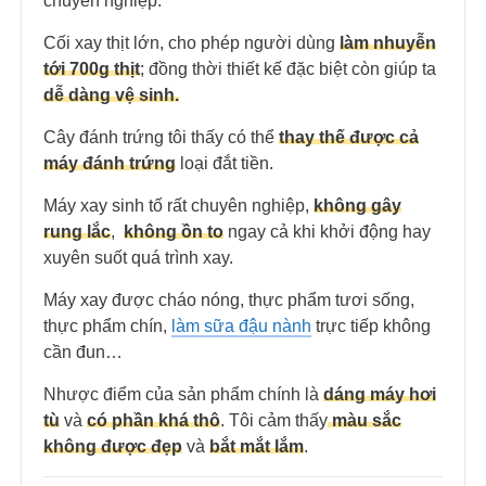
chuyên nghiệp.
Cối xay thịt lớn, cho phép người dùng
làm nhuyễn
tới 700g thịt
; đồng thời thiết kế đặc biệt còn giúp ta
dễ dàng vệ sinh.
Cây đánh trứng tôi thấy có thể
thay thế được cả
máy đánh trứng
loại đắt tiền.
Máy xay sinh tố rất chuyên nghiệp,
không gây
rung lắc
,
không ồn to
ngay cả khi khởi động hay
xuyên suốt quá trình xay.
Máy xay được cháo nóng, thực phẩm tươi sống,
thực phẩm chín,
làm sữa đậu nành
trực tiếp không
cần đun…
Nhược điểm của sản phẩm chính là
dáng máy hơi
tù
và
có phần khá thô
. Tôi cảm thấy
màu sắc
không được đẹp
và
bắt mắt lắm
.