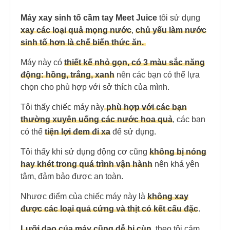
Máy xay sinh tố cầm tay Meet Juice
tôi sử dụng
xay các loại quả mọng nước
,
chủ yếu làm nước
sinh tố hơn là chế biến thức ăn.
Máy này có
thiết kế nhỏ gọn, có 3 màu sắc năng
động: hồng, trắng, xanh
nên các bạn có thể lựa
chọn cho phù hợp với sở thích của mình.
Tôi thấy chiếc máy này
phù hợp với các bạn
thường xuyên uống các nước hoa quả
, các bạn
có thể
tiện lợi đem đi xa
để sử dụng.
Tôi thấy khi sử dụng động cơ cũng
không bị nóng
hay khét trong quá trình vận hành
nên khá yên
tâm, đảm bảo được an toàn.
Nhược điểm của chiếc máy này là
không xay
được các loại quả cứng và thịt có kết cấu đặc
.
Lưỡi dao của máy cũng dễ bị cùn
, theo tôi cảm