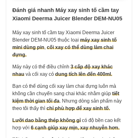
Đánh giá nhanh Máy xay sinh tố cầm tay
Xiaomi Deerma Juicer Blender DEM-NU05
Máy xay sinh tố cầm tay Xiaomi Deerma Juicer
Blender DEM-NU05 thuộc loại
máy xay sinh tố
mini dùng pin
,
cối xay có thể dùng làm chai
đựng.
Máy này có thể điều chỉnh
3 cấp độ xay khác
nhau
và cối xay có
dung tích lên đến 400ml.
Bạn có thể dùng cối xay làm chai đựng luôn mà
không cần chuyển sang chai khác nhằm giúp
tiết
kiệm thời gian tối đa
. Nhưng dòng sản phẩm này
theo tôi thấy thì
chỉ phù hợp để xay sinh tố.
Lưỡi dao bằng thép không gỉ
có độ bền cao kết
hợp với
6 cạnh giúp xay mịn, xay nhuyễn hơn.