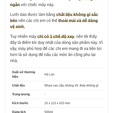
ngắn
với chiếc máy này.
Lưỡi dao được làm bằng
chất liệu không gỉ sắc
bén
nên các chị em có thể
thoải mái và dễ dàng
vệ sinh.
Tuy nhiên máy
chỉ có
1 chế độ xay
, nên tôi thấy
đây là điểm trừ duy nhất của dòng sản phẩm này. Vì
vậy, máy phù hợp để các chị em mang đi xa tiện lợi
hơn là sử dụng để nấu các món ăn công phu tại
nhà.
Xuất xứ thương
Hà Lan
hiệu
Chất liệu
Nhựa cao cấp, kháng vỡ, thép không gỉ
Trọng lượng
-
Kích thước
10 x 110 x 420 mm
Dung tích
500ml