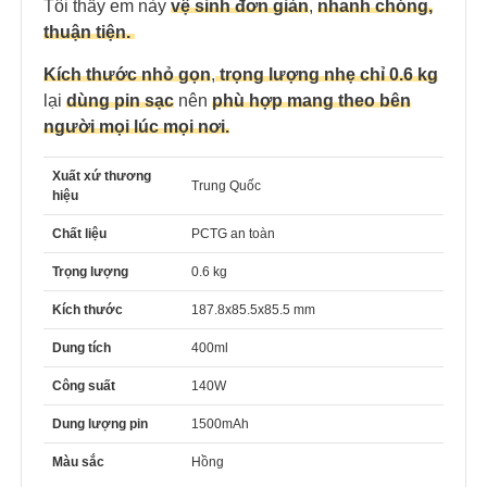
Tôi thấy em này
vệ sinh đơn giản
,
nhanh chóng,
thuận tiện.
Kích thước nhỏ gọn
,
trọng lượng nhẹ chỉ 0.6 kg
lại
dùng pin sạc
nên
phù hợp mang theo bên
người mọi lúc mọi nơi.
Xuất xứ thương
Trung Quốc
hiệu
Chất liệu
PCTG an toàn
Trọng lượng
0.6 kg
Kích thước
187.8x85.5x85.5 mm
Dung tích
400ml
Công suất
140W
Dung lượng pin
1500mAh
Màu sắc
Hồng