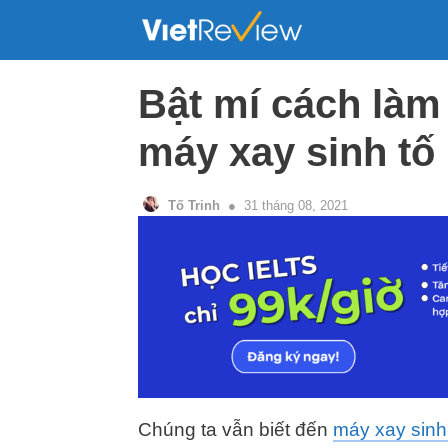
Skip
to
content
Bật mí cách làm
máy xay sinh tố
Tố Trinh
31 tháng 08, 2021
Chúng ta vẫn biết đến
máy xay sinh