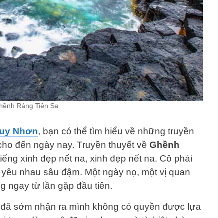
hềnh Ráng Tiên Sa
Quy Nhơn
, bạn có thể tìm hiểu về những truyền
cho đến ngày nay. Truyền thuyết về
Ghềnh
tiếng xinh đẹp nết na, xinh đẹp nết na. Cô phải
họ yêu nhau sâu đậm. Một ngày nọ, một vị quan
g ngay từ lần gặp đầu tiên.
cô đã sớm nhận ra mình không có quyền được lựa