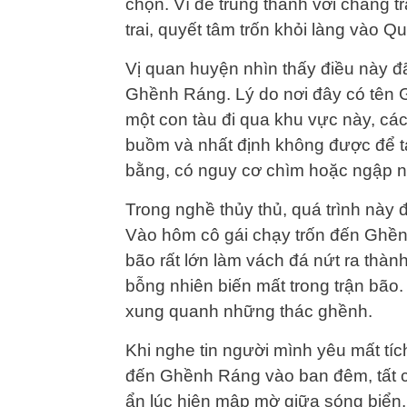
chọn. Vì để trung thành với chàng tr
trai, quyết tâm trốn khỏi làng vào 
Vị quan huyện nhìn thấy điều này đã
Ghềnh Ráng. Lý do nơi đây có tên G
một con tàu đi qua khu vực này, các
buồm và nhất định không được để ta
bằng, có nguy cơ chìm hoặc ngập 
Trong nghề thủy thủ, quá trình này 
Vào hôm cô gái chạy trốn đến Ghềnh
bão rất lớn làm vách đá nứt ra thàn
bỗng nhiên biến mất trong trận bão.
xung quanh những thác ghềnh.
Khi nghe tin người mình yêu mất tích
đến Ghềnh Ráng vào ban đêm, tất cả
ẩn lúc hiện mập mờ giữa sóng biển, 