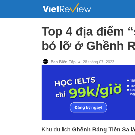
Skip
to
content
Top 4 địa điểm 
bỏ lỡ ở Ghềnh R
Ban Biên Tập
28 tháng 07, 2023
Khu du lịch
Ghềnh Ráng Tiên Sa
là