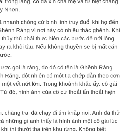
ai trong làng, cô đã xin cha mẹ và từ biệt chàng
Quy Nhơn.
 nhanh chóng cử binh lính truy đuổi khi họ đến
hềnh Ráng vì nơi này có nhiều thác ghềnh. Khi
 thủy thủ phải thực hiện các bước để nới lỏng
y ra khỏi tàu. Nếu không thuyền sẽ bị mất căn
nước.
được gọi là ráng, do đó có tên là Ghềnh Ráng.
 Ráng, đột nhiên có một tia chớp dẫn theo cơn
h một vết nứt lớn. Trong khoảnh khắc ấy, cô gái
 Từ đó, hình ảnh của cô cứ thoắt ẩn thoắt hiện
, chàng trai đã chạy đi tìm khắp nơi. Anh đã thử
 những gì anh thấy là hình ảnh một cô gái lúc
khi thì thướt tha trên khu rừng. Không biết