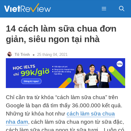
Skip
to
content
Menu
14 cách làm sữa chua đơn
giản, siêu ngon tại nhà
Tố Trinh
25 tháng 04, 2021
Chỉ cần tra từ khóa “cách làm sữa chua” trên
Google là bạn đã tìm thấy 36.000.000 kết quả.
Những từ khóa hot như
cách làm sữa chua
nha đam
, cách làm sữa chua ngon từ sữa đặc,
cách làm sữa chua ngon từ sữa tươi,.. Luôn có