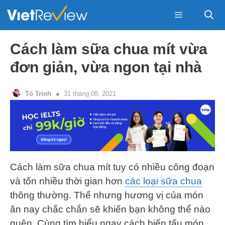
Skip
to
content
Menu
Cách làm sữa chua mít vừa
đơn giản, vừa ngon tại nhà
Tố Trinh
31 tháng 08, 2021
Cách làm sữa chua mít tuy có nhiều công đoạn
và tốn nhiều thời gian hơn
các loại sữa chua
thông thường. Thế nhưng hương vị của món
ăn nay chắc chắn sẽ khiến bạn không thể nào
quên. Cùng tìm hiểu ngay cách biến tấu món