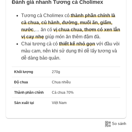
Đánh giá nhanh Tương cà Cholimex
Tương cà Cholimex có
t
hành phần chính là
cà chua, củ hành, đường, muối ăn, giấm,
nước
,… ăn có
vị chua chua, thơm có xen lẫn
vị cay nhẹ
giúp món ăn thêm đậm đà.
Chai tương cà có
thiết kế nhỏ gọn
với đầu vòi
màu cam, nên khi sử dụng thì dễ lấy tương và
dễ dàng bảo quản.
Khối lượng
270g
Độ chua
Chua nhiều
Thành phần chính
Cà chua 70%
Sản xuất tại
Việt Nam
So sánh