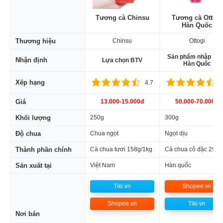
Tương cà Chinsu
Tương cà Ottogi
Hàn Quốc
Thương hiệu
Chinsu
Ottogi
Sản phẩm nhập kh
Nhận định
Lựa chọn BTV
Hàn Quốc
Xếp hạng
4.7
4
Giá
13.000-15.000đ
50.000-70.000đ
Khối lượng
250g
300g
Độ chua
Chua ngọt
Ngọt dịu
Thành phần chính
Cà chua tươi 158g/1kg
Cà chua cô đặc 29%
Sản xuất tại
Việt Nam
Hàn quốc
Tiki.vn
Shopee.vn
Shopee.vn
Tiki.vn
Nơi bán