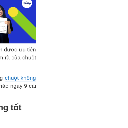
ọn được ưu tiên
 rà của chuột
ng
chuột không
hảo ngay 9 cái
g tốt