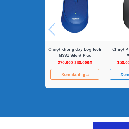
Chuột không dây Logitech
Chuột K
M331 Silent Plus
270.000-330.000đ
150.0
Xem đánh giá
Xem