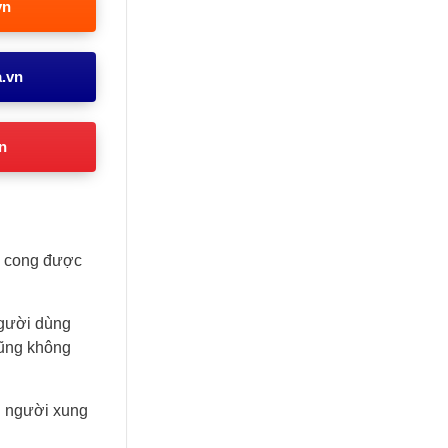
vn
a.vn
n
g cong được
gười dùng
cũng không
g người xung