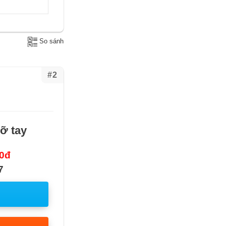
So sánh
#2
ỡ tay
00đ
7