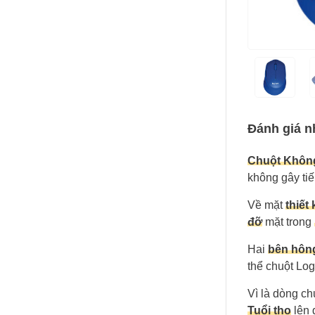
Đánh giá n
Chuột Không
không gây tiế
Về mặt
thiết 
đỡ
mặt trong
Hai
bên hôn
thể chuột Lo
Vì là dòng c
Tuổi thọ
lên