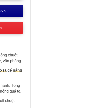
a.vn
n
 dòng chuột
ở, văn phòng.
o ra
để
nâng
 nhanh. Tổng
hông quá to.
off chuột.