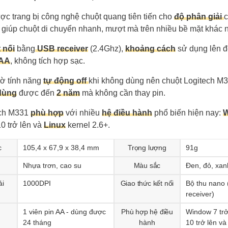
c trang bị công nghệ chuột quang tiên tiến cho
độ phân giải
c
, giúp chuột di chuyển nhanh, mượt mà trên nhiều bề mặt khác 
 nối
bằng
USB receiver
(2.4Ghz),
khoảng cách
sử dụng lên 
 AA
, không tích hợp sạc.
hờ tính năng
tự động off
khi không dùng nên chuột Logitech M
dùng
được đến
2 năm
mà không cần thay pin.
ech M331
phù hợp
với nhiều
hệ điều hành
phổ biến hiện nay:
0 trở lên và
Linux
kernel 2.6+.
c
105,4 x 67,9 x 38,4 mm
Trọng lượng
91g
Nhựa trơn, cao su
Màu sắc
Đen, đỏ, xa
ải
1000DPI
Giao thức kết nối
Bộ thu nano
receiver)
1 viên pin AA - dùng được
Phù hợp hệ điều
Window 7 tr
24 tháng
hành
10 trở lên và