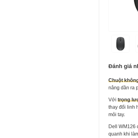
Đánh giá 
Chuột không
nâng dần ra p
Với
trọng l
thay đổi linh
mỏi tay.
Dell WM126 
quanh khi là