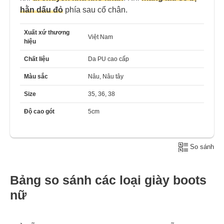
hằn dấu đỏ
phía sau cổ chân.
Xuất xứ thương
Việt Nam
hiệu
Chất liệu
Da PU cao cấp
Màu sắc
Nâu, Nâu tây
Size
35, 36, 38
Độ cao gót
5cm
So sánh
Bảng so sánh các loại giày boots
nữ