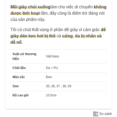
Mũi giày chúi xuống
làm cho việc di chuyển
không
được linh hoạt
lắm, đây cũng là điểm trừ đáng nói
của sản phẩm này.
Tôi có chút thất vọng ở phần đế giày vì cảm giác
đế
giày dán keo hơi bị thô
và
cứn
g
,
da bị nhăn và
dễ nổ
.
Xuất xứ thương
Việt Nam
hiệu
Chất liệu
Da + PU
Màu sắc
Đen
Size
35, 36, 37 , 38, 39
Độ cao gót
10.5cm
So sánh