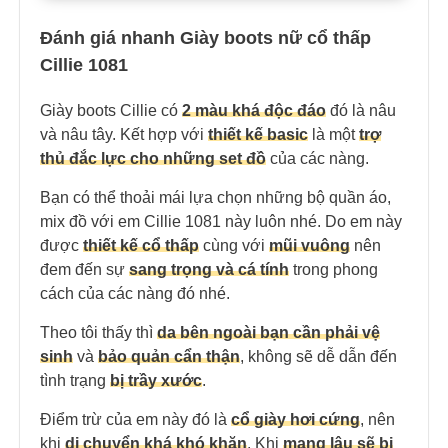
Đánh giá nhanh Giày boots nữ cổ thấp
Cillie 1081
Giày boots Cillie có
2 màu khá độc đáo
đó là nâu
và nâu tây. Kết hợp với
thiết kế basic
là một
trợ
thủ đắc lực cho những set đồ
của các nàng.
Bạn có thể thoải mái lựa chọn những bộ quần áo,
mix đồ với em Cillie 1081 này luôn nhé. Do em này
được
thiết kế cổ thấp
cùng với
mũi vuông
nên
đem đến sự
sang trọng và cá tính
trong phong
cách của các nàng đó nhé.
Theo tôi thấy thì
da bên ngoài bạn cần phải vệ
sinh
và
bảo quản cẩn thận
, không sẽ dễ dẫn đến
tình trạng
bị trầy xước
.
Điểm trừ của em này đó là
cổ giày hơi cứng
, nên
khi
di chuyển khá khó khăn
. Khi
mang lâu sẽ bị