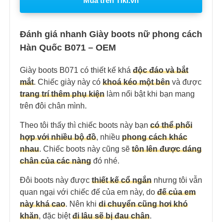
Mua trên Tiki.vn
Đánh giá nhanh Giày boots nữ phong cách
Hàn Quốc B071 – OEM
Giày boots B071 có thiết kế khá
độc đáo và bắt
mắt
. Chiếc giày này có
khoá kéo một bên
và được
trang trí thêm phụ kiện
làm nổi bật khi bạn mang
trên đôi chân mình.
Theo tôi thấy thì chiếc boots này bạn
có thể phối
hợp với nhiều bộ đồ
, nhiều
phong cách khác
nhau
. Chiếc boots này cũng sẽ
tôn lên được dáng
chân của các nàng
đó nhé.
Đôi boots này được
thiết kế cổ ngắn
nhưng tôi vẫn
quan ngại với chiếc đế của em này, do
đế của em
này khá cao
. Nên khi
di chuyển cũng hơi khó
khăn
, đặc biệt
đi lâu sẽ bị đau chân
.