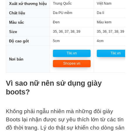
Xuất xứ thương hiệu
Trung Quốc
Việt Nam
Chất liệu
Da PU mềm
Da lì
Màu sắc
Đen
Màu kem
Size
35, 36, 37, 38, 39
35, 36, 37, 38, 39
Độ cao gót
5cm
4cm
Tiki.vn
Tiki.vn
Nơi bán
Shopee.vn
Vì sao nữ nên sử dụng giày
boots?
Không phải ngẫu nhiên mà những đôi giày
Boots lại nhận được sự yêu thích lớn từ các tín
đồ thời trang. Lý do thật sự khiến cho dòng sản