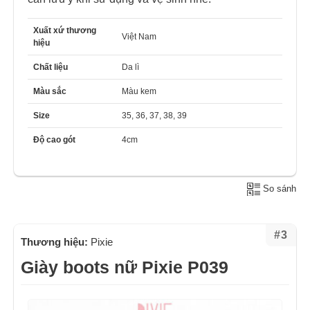
Xuất xứ thương
Việt Nam
hiệu
Chất liệu
Da lì
Màu sắc
Màu kem
Size
35, 36, 37, 38, 39
Độ cao gót
4cm
So sánh
#3
Thương hiệu:
Pixie
Giày boots nữ Pixie P039