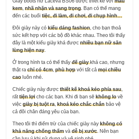
Giày boots nữ Laceva BS06 được thiết kế với
màu
kem
,
nhã nhặn và sang trọng
. Bạn có thể mang
đến các buổi
tiệc, đi làm, đi chơi, đi chụp hình…
Đôi giày này có
kiểu dáng fashion
, cho bạn
thoả
sức kết hợp với các bộ đồ khác nhau
. Theo tôi thấy
đây là một kiểu giày khá được
nhiều bạn nữ săn
lùng hiện nay
.
Ở trong hình ta có thể thấy
đế giày
khá cao
, nhưng
thật ra
chỉ có 4cm
,
phù hợp
với tất cả
mọi chiều
cao
luôn nhé.
Chiếc giày này được
thiết kế khoá kéo phía sau
,
rất
tiện lợi
cho các bạn. Khi đi bạn sẽ
không lo
về
việc
giày bị tuột ra
,
khoá kéo chắc chắn
bảo vệ
cả đôi chân đáng yêu của bạn.
Theo tôi thì điểm trừ của chiếc giày này
không có
khả năng chống thấm
và
dễ bị xước
. Nên bạn
cần lưu ý khi sử dụng và vệ sinh nhé.