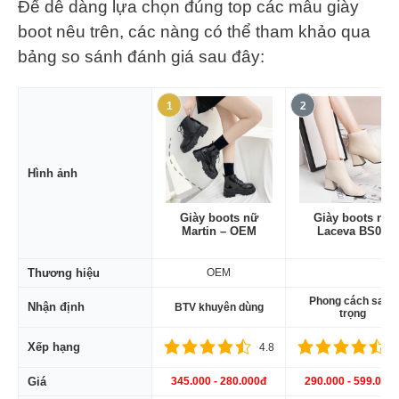
Để dễ dàng lựa chọn đúng top các mẫu giày
boot nêu trên, các nàng có thể tham khảo qua
bảng so sánh đánh giá sau đây:
1
2
Hình ảnh
Giày boots nữ
Giày boots nữ
Martin – OEM
Laceva BS06
Thương hiệu
OEM
Phong cách sang
Nhận định
BTV khuyên dùng
trọng
Xếp hạng
4.8
4
Giá
345.000 - 280.000đ
290.000 - 599.000