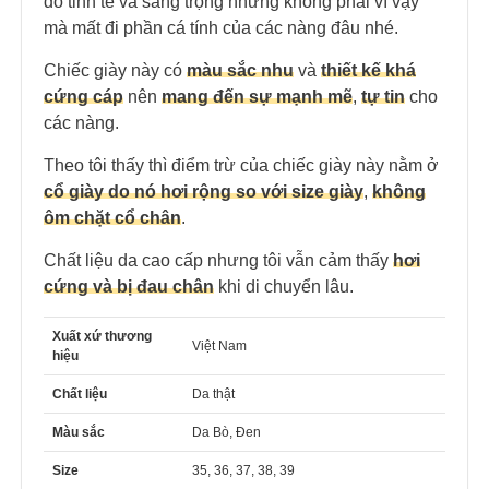
đồ tinh tế và sang trọng nhưng không phải vì vậy
mà mất đi phần cá tính của các nàng đâu nhé.
Chiếc giày này có
màu sắc nhu
và
thiết kế khá
cứng cáp
nên
mang đến sự mạnh mẽ
,
tự tin
cho
các nàng.
Theo tôi thấy thì điểm trừ của chiếc giày này nằm ở
cổ giày do nó hơi rộng so với size giày
,
không
ôm chặt cổ chân
.
Chất liệu da cao cấp nhưng tôi vẫn cảm thấy
hơi
cứng và bị đau chân
khi di chuyển lâu.
Xuất xứ thương
Việt Nam
hiệu
Chất liệu
Da thật
Màu sắc
Da Bò, Đen
Size
35, 36, 37, 38, 39