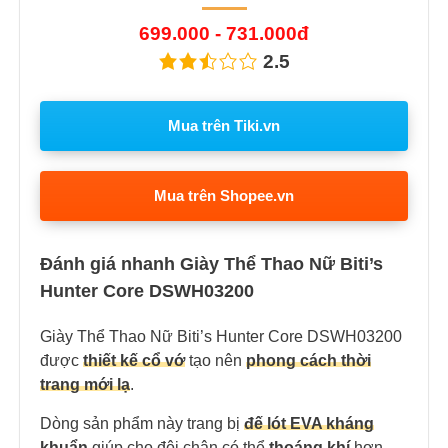
699.000 - 731.000đ
2.5
Mua trên Tiki.vn
Mua trên Shopee.vn
Đánh giá nhanh Giày Thể Thao Nữ Biti’s
Hunter Core DSWH03200
Giày Thể Thao Nữ Biti’s Hunter Core DSWH03200
được
thiết kế cổ vớ
tạo nên
phong cách thời
trang mới lạ
.
Dòng sản phẩm này trang bị
đế lót EVA kháng
khuẩn
giúp cho đôi chân có thể
thoáng khí
hơn