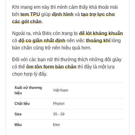
Khi mang em này thì mình cảm thấy khá thoải mái
bởi
tem TPU
giúp
định hình
và
tạo trợ lực cho
các gót chân
.
Ngoài ra, nhà Bitis còn trang bị
đế lót kháng khuẩn
có
độ co giãn nhất định
nên việc
thoáng khí
l
òng
bàn chân cũng trở nên hiệu quả hơn.
Đối với các bạn nữ thì thường thích những đôi giày
có thể
ôm tôn form bàn chân
thì đây là một lựa
chọn hợp lý đấy.
Xuất xứ thương
Việt Nam
hiệu
Chất liệu
Phylon
Size
35 - 39
Màu
Đen