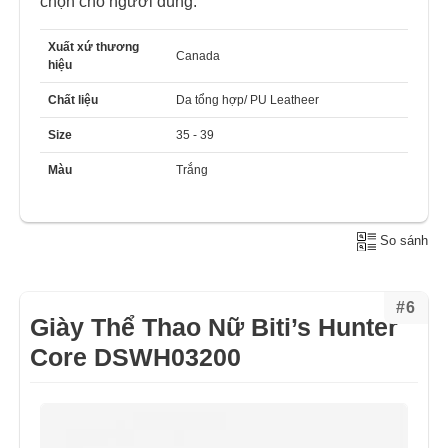
chọn cho người dùng.
Xuất xứ thương
Canada
hiệu
Chất liệu
Da tổng hợp/ PU Leatheer
Size
35 - 39
Màu
Trắng
So sánh
#6
Giày Thể Thao Nữ Biti’s Hunter
Core DSWH03200