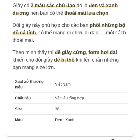
Giày có
2 màu sắc chủ đạo
đó là
đ
en và xanh
dương
nên bạn có thể
thoải mái lựa chọn
.
Đôi giày này phù hợp cho các bạn
phối những bộ
đồ cá tính
, có thể mang đi chơi, đi dạo,… một cách
thoải mái.
Theo mình thấy thì
đế giày cứng
,
form hơi dài
khiến cho đôi giày
dễ bị thô
khi lên chân những
bạn mang size lớn.
Xuất xứ thương
Việt Nam
hiệu
Chất liệu
Vật liệu tổng hợp
Size
38
Màu
Đen - Xanh