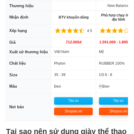
Thương hiệu
New Balance
Phù hợp chạy ở mọ
Nhận định
BTV khuyên dùng
địa hình
Xếp hạng
4.5
4
Giá
712.000đ
1.591.000 - 1.895.00
Xuất xứ thương hiệu
Việt Nam
Mỹ
Chất liệu
Phylon
RUBBER 100%
Size
35 - 39
US 6 - 8
Màu
Đen
Đen
Tiki.vn
Tiki.vn
Nơi bán
Shopee.vn
Shopee.vn
Tại sao nên sử dụng giày thể thao