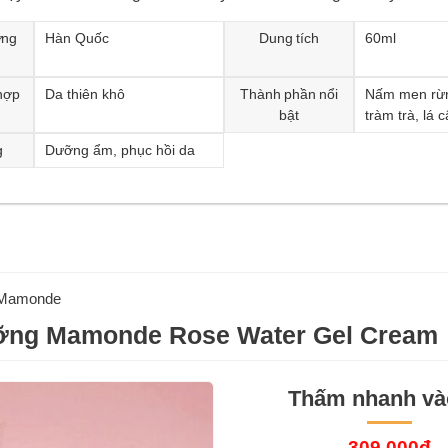
ơng
Hàn Quốc
Dung tích
60ml
hợp
Da thiên khô
Thành phần nổi
Nấm men rừn
bật
tràm trà, lá 
g
Dưỡng ẩm, phục hồi da
Mamonde
ng Mamonde Rose Water Gel Cream
Thấm nhanh và
309.000đ