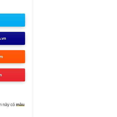
a.vn
vn
n
m này có
màu