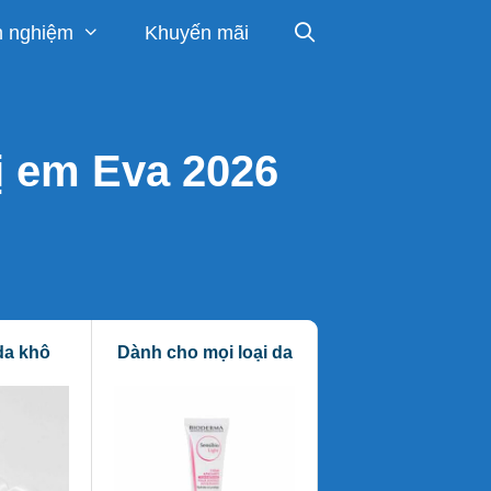
h nghiệm
Khuyến mãi
ị em Eva 2026
da khô
Dành cho mọi loại da
Hỗ trợ chống lão