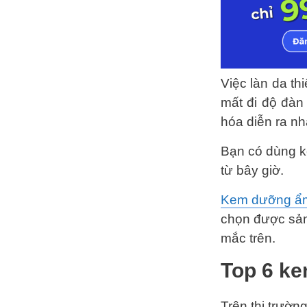
Việc làn da th
mất đi độ đàn 
hóa diễn ra n
Bạn có dùng 
từ bây giờ.
Kem dưỡng ẩ
chọn được sản
mắc trên.
Top 6 ke
Trên thị trườn