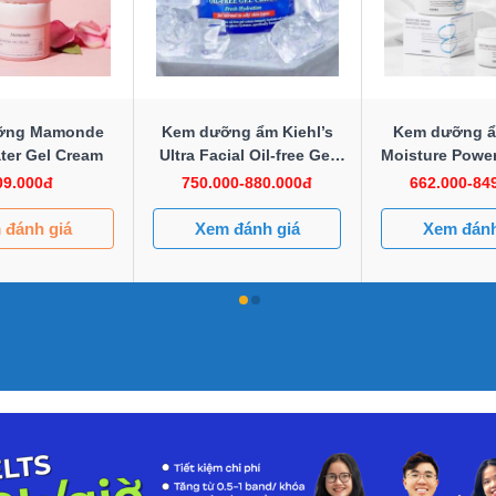
ỡng Mamonde
Kem dưỡng ẩm Kiehl’s
Kem dưỡng ẩ
ter Gel Cream
Ultra Facial Oil-free Gel
Moisture Power
Cream
Crea
09.000đ
750.000-880.000đ
662.000-84
 đánh giá
Xem đánh giá
Xem đánh