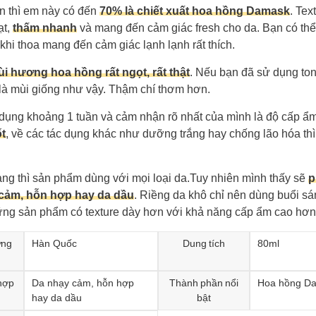
n thì em này có đến
70% là chiết xuất hoa hồng Damask
. Tex
ạt,
thấm nhanh
và mang đến cảm giác fresh cho da. Bạn có th
, khi thoa mang đến cảm giác lạnh lạnh rất thích.
i hương hoa hồng rất ngọt, rất thật
. Nếu bạn đã sử dụng ton
 là mùi giống như vậy. Thậm chí thơm hơn.
dụng khoảng 1 tuần và cảm nhận rõ nhất của mình là độ cấp ẩ
ốt
, về các tác dụng khác như dưỡng trắng hay chống lão hóa t
ng thì sản phẩm dùng với mọi loại da.Tuy nhiên mình thấy sẽ
p
 cảm, hỗn hợp hay da dầu
. Riềng da khô chỉ nên dùng buổi sán
ng sản phẩm có texture dày hơn với khả năng cấp ẩm cao hơn
ơng
Hàn Quốc
Dung tích
80ml
hợp
Da nhạy cảm, hỗn hợp
Thành phần nổi
Hoa hồng D
hay da dầu
bật