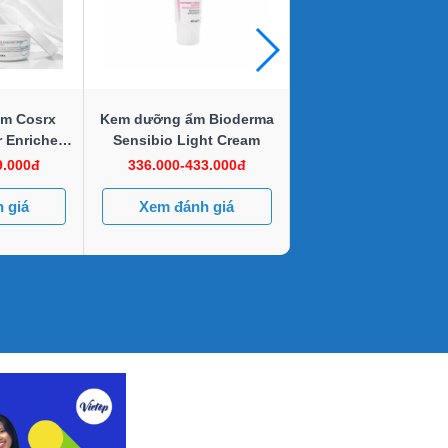
m Cosrx
Kem dưỡng ẩm Bioderma
Kem dưỡng ẩm Innis
 Enriched
Sensibio Light Cream
Orchid Gel Crea
m
9.000đ
336.000-433.000đ
650.000đ
 giá
Xem đánh giá
Xem đánh giá