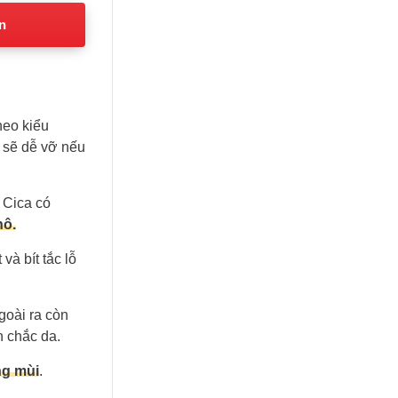
n
heo kiểu
h sẽ dễ vỡ nếu
 Cica có
hô.
và bít tắc lỗ
goài ra còn
n chắc da.
g mùi
.