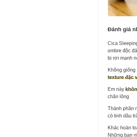
Đánh giá 
Cica Sleepin
ombre độc đáo
bị rơi mạnh n
Không giống 
texture đặc 
Em này
khô
chân lông
Thành phần n
có tinh dầu t
Khác hoàn to
Những bạn nh