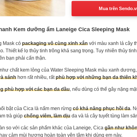
Mua trên Sendo.v
nhanh Kem dưỡng ẩm Laneige Cica Sleeping Mask
g Mask có
packaging vô cùng xinh xắn
với màu xanh lá cây t
. Thiết kế lọ thủy tinh trông khá sang trọng. Tuy nhiên thủy tin
ên bạn phải cẩn thận.
như chất kem lỏng của Water Sleeping Mask màu xanh dương,
và sánh
hơn rất nhiều, rất
phù hợp với những bạn da thiên k
ng
phù hợp với các bạn da dầu
, nếu dùng có thể gây nặng mặt 
ổi bật của Cica là nấm men rừng
có khả năng phục hồi da
. N
ràm trà giúp
chống viêm, làm dịu
da và lá cây tuyết tùng làm să
àn so với các sản phẩm khác của Laneige, Cica
gần như khôn
ạy cảm mùi hương hoàn toàn yên tâm khi dùng em này.