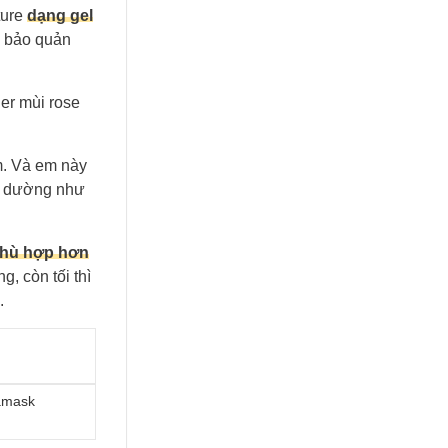
ture
dạng gel
ể bảo quản
er mùi rose
m. Và em này
hì dường như
hù hợp hơn
g, còn tối thì
.
amask