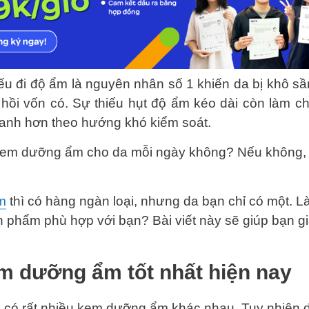
iếu đi độ ẩm là nguyên nhân số 1 khiến da bị khô 
hồi vốn có. Sự thiếu hụt độ ẩm kéo dài còn làm cho
hanh hơn theo hướng khó kiểm soát.
kem dưỡng ẩm cho da mỗi ngày không? Nếu không,
m
thì có hàng ngàn loại, nhưng da bạn chỉ có một. 
 phẩm phù hợp với bạn? Bài viết này sẽ giúp bạn gi
m dưỡng ẩm tốt nhất hiện nay
g có rất nhiều kem dưỡng ẩm khác nhau. Tuy nhiên d