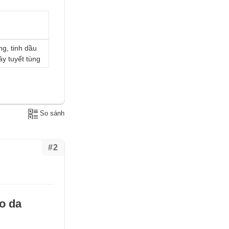
g, tinh dầu
cây tuyết tùng
So sánh
#2
o da