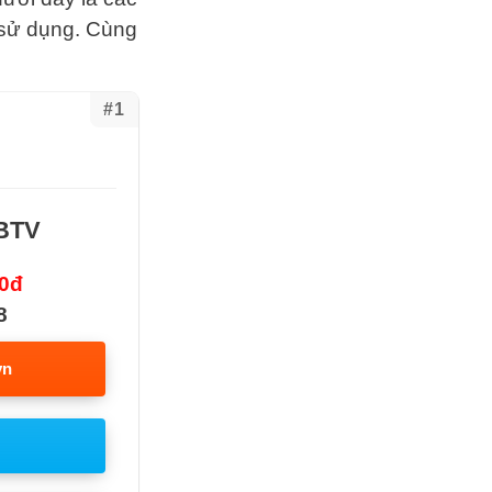
 sử dụng. Cùng
#1
 BTV
00đ
8
vn