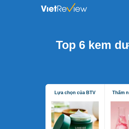
Skip
to
content
Top 6 kem dư
Lựa chọn của BTV
Thấm n