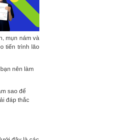
sần, mụn nám và
 tiến trình lão
 bạn nên làm
Làm sao để
ải đáp thắc
ưới đây là các