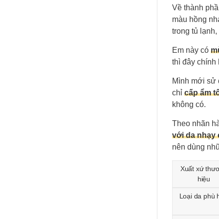
Về thành phầ
màu hồng nh
trong tủ lạnh
Em này có
mù
thì đây chính
Mình mới sử 
chỉ
cấp ẩm t
không có.
Theo nhãn hà
với da nhạy
nên dùng nhữ
Xuất xứ thư
hiệu
Loại da phù 