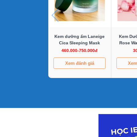
Kem dưỡng ẩm Laneige
Kem Dư
Cica Sleeping Mask
Rose Wa
460.000-750.000đ
3
Xem đánh giá
Xem