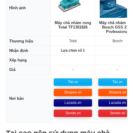
Hình ảnh
Máy chà nhám rung
Máy chà nhám ru
Total TF1301826
Bosch GSS 2300
Professional
Thương hiệu
Total
Bosch
Nhận định
Lựa chọn số 1
Xếp hạng
Giá
-
-
Tiki.vn
Tiki.vn
Shopee.vn
Shopee.vn
Nơi bán
Lazada.vn
Lazada.vn
Sendo.vn
Sendo.vn