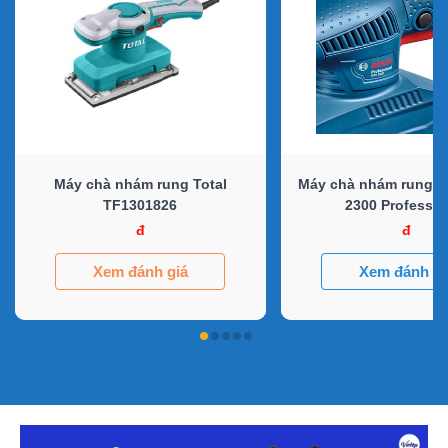
Máy chà nhám rung Total
Máy chà nhám rung 
TF1301826
2300 Professio
đ
đ
Xem đánh giá
Xem đánh gi