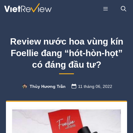
Skip
to
content
Menu
Review nước hoa vùng kín
Foellie đang “hót-hòn-họt”
có đáng đầu tư?
Thùy Hương Trần
11 tháng 06, 2022