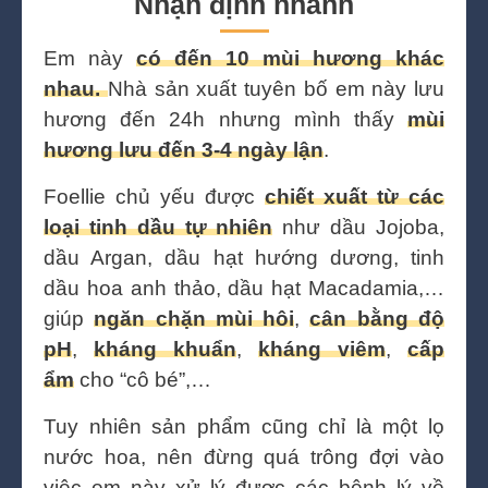
Nhận định nhanh
Em này
có đến 10 mùi hương khác
nhau.
Nhà sản xuất tuyên bố em này lưu
hương đến 24h nhưng mình thấy
mùi
hương lưu đến 3-4 ngày lận
.
Foellie chủ yếu được
chiết xuất từ các
loại tinh dầu tự nhiên
như dầu Jojoba,
dầu Argan, dầu hạt hướng dương, tinh
dầu hoa anh thảo, dầu hạt Macadamia,…
giúp
ngăn chặn mùi hôi
,
cân bằng độ
pH
,
kháng khuẩn
,
kháng viêm
,
cấp
ẩm
cho “cô bé”,…
Tuy nhiên sản phẩm cũng chỉ là một lọ
nước hoa, nên đừng quá trông đợi vào
việc em này xử lý được các bệnh lý về