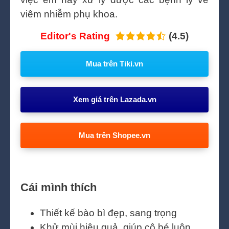
viêm nhiễm phụ khoa.
Editor's Rating
(4.5)
Mua trên Tiki.vn
Xem giá trên Lazada.vn
Mua trên Shopee.vn
Cái mình thích
Thiết kế bào bì đẹp, sang trọng
Khử mùi hiệu quả, giúp cô bé luôn