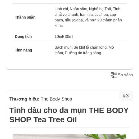
Linh chi, Nhân sâm, Nghệ hạ Thổ, Tinh
chất vỏ chanh, tràm trà, cúc hoa, cập
Thành phần
bạch, dầu jojoba, và hơn 90 thành phần
khác
Dung tích
10ml/ 30ml
Sạch mụn, Se khít lỗ chân lông, Mờ
Tính năng
thâm, Dưỡng da trắng sáng
So sánh
#3
Thương hiệu:
The Body Shop
Tinh dầu cho da mụn THE BODY
SHOP Tea Tree Oil