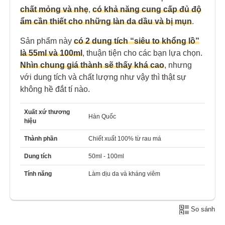
chất mỏng và nhẹ
,
có khả năng cung cấp đủ độ
ẩm cần thiết cho những làn da dầu và bị mụn
.
Sản phẩm này
có 2 dung tích “siêu to khổng lồ”
là 55ml và 100ml
, thuận tiện cho các bạn lựa chọn.
Nhìn chung giá thành sẽ thấy khá cao
, nhưng
với dung tích và chất lượng như vậy thì thật sự
không hề đắt tí nào.
Xuất xứ thương
Hàn Quốc
hiệu
Thành phần
Chiết xuất 100% từ rau má
Dung tích
50ml - 100ml
Tính năng
Làm dịu da và kháng viêm
So sánh