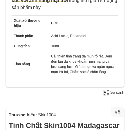
xúc với ánh nắng mặt trời
trong thời gian sử dụng
sản phẩm này.
Xuất xứ thương
Đức
hiệu
Thành phần
Acid Lactic, Decandiol
Dung tích
30ml
Cải thiện tình trạng da mụn rõ rệt, Đem
đến làn da khỏe khoắn, mịn màng và
Tính năng
tươi sáng hơn, Giảm mụn và ngăn ngừa
mụn trở lại, Chăm sóc lỗ chân lông
So sánh
#5
Thương hiệu:
Skin1004
Tinh Chất Skin1004 Madagascar