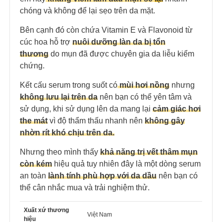
chóng và không để lại sẹo trên da mặt.
Bên cạnh đó còn chứa Vitamin E và Flavonoid từ
cúc hoa hỗ trợ
nuôi dưỡng làn da bị tổn
thương
do mụn đã được chuyên gia da liễu kiểm
chứng.
Kết cấu serum trong suốt có
mùi hơi nồng
nhưng
không lưu lại trên da
nên bạn có thể yên tâm và
sử dụng, khi sử dụng lên da mang lại
cảm giác hơi
the mát
vì độ thẩm thấu nhanh nên
không gây
nhờn rít khó chịu trên da.
Nhưng theo mình thấy
khả năng trị vết thâm mụn
còn kém
hiệu quả tuy nhiên đây là một dòng serum
an toàn
lành tính phù hợp với da dầu
nên bạn có
thể cân nhắc mua và trải nghiệm thử.
Xuất xứ thương
Việt Nam
hiệu