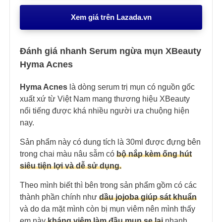
Xem giá trên Lazada.vn
Đánh giá nhanh Serum ngừa mụn XBeauty
Hyma Acnes
Hyma Acnes
là dòng serum trị mụn có nguồn gốc
xuất xứ từ Việt Nam mang thương hiệu XBeauty
nổi tiếng được khá nhiều người ưa chuộng hiện
nay.
Sản phẩm này có dung tích là 30ml được đựng bên
trong chai màu nâu sẫm có
bộ nắp kèm ống hút
siêu tiện lợi và dễ sử dụng.
Theo mình biết thì bên trong sản phẩm gồm có các
thành phần chính như
dầu jojoba giúp sát khuẩn
và do da mặt mình còn bị mụn viêm nên mình thấy
em này
kháng viêm làm đầu mụn se
lạ
i
nhanh