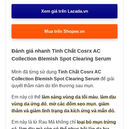
Xem giá trên Lazada.vn
Mua trên Shopee.vn
Đánh giá nhanh Tinh Chất Cosrx AC
Collection Blemish Spot Clearing Serum
Mình đã từng sử dụng
Tinh Chất Cosrx AC
Collection Blemish Spot Clearing Serum
để giải
quyết thâm nám do tổn thương sau mụn.
Em này có thể
làm sáng vùng da tối màu
,
làm dịu
vùng da ửng đỏ
,
mờ các đốm sẹo mụn
,
giảm
thâm và giảm tình trạng da kích ứng và mẩn đỏ.
Em này là từ Rau Má không chỉ
loại bỏ mụn trứng
cá
,
làm dịu mà còn có thể phục hồi làn da hư