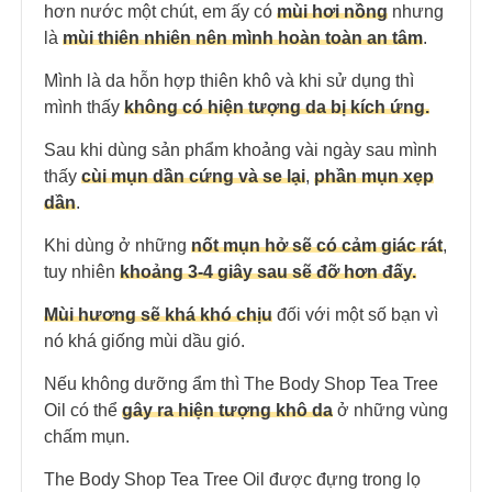
hơn nước một chút, em ấy có
mùi hơi nồng
nhưng
là
mùi thiên nhiên nên mình hoàn toàn an tâm
.
Mình là da hỗn hợp thiên khô và khi sử dụng thì
mình thấy
không có hiện tượng da bị kích ứng.
Sau khi dùng sản phẩm khoảng vài ngày sau mình
thấy
cùi mụn dần cứng và se lại
,
phần mụn xẹp
dần
.
Khi dùng ở những
nốt mụn hở sẽ có cảm giác rát
,
tuy nhiên
khoảng 3-4 giây sau sẽ đỡ hơn đấy.
Mùi hương sẽ khá khó chịu
đối với một số bạn vì
nó khá giống mùi dầu gió.
Nếu không dưỡng ẩm thì The Body Shop Tea Tree
Oil có thể
gây ra hiện tượng khô da
ở những vùng
chấm mụn.
The Body Shop Tea Tree Oil được đựng trong lọ