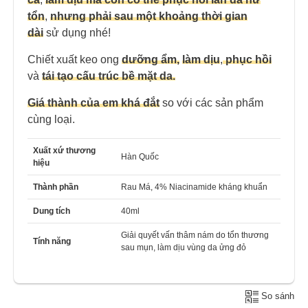
tổn
,
nhưng phải sau một khoảng thời gian
dài
sử dụng nhé!
Chiết xuất keo ong
dưỡng ẩm,
làm dịu
,
phục hồi
và
tái tạo cấu trúc bề mặt da.
Giá thành của em khá đắt
so với các sản phẩm
cùng loại.
Xuất xứ thương
Hàn Quốc
hiệu
Thành phần
Rau Má, 4% Niacinamide kháng khuẩn
Dung tích
40ml
Giải quyết vấn thâm nám do tổn thương
Tính năng
sau mụn, làm dịu vùng da ửng đỏ
So sánh