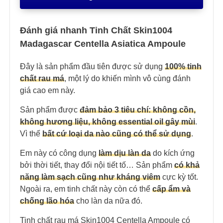
Đánh giá nhanh Tinh Chất Skin1004
Madagascar Centella Asiatica Ampoule
Đây là sản phẩm đầu tiên được sử dụng
100% tinh
chất rau má
, một lý do khiến mình vô cùng đánh
giá cao em này.
Sản phẩm được
đảm bảo 3 tiêu chí: không cồn,
không hương liệu, không essential oil gây mùi
.
Vì thế
bất cứ loại da nào cũng có thể sử dụng
.
Em này có công dụng
làm dịu làn da
do kích ứng
bởi thời tiết, thay đổi nội tiết tố… Sản phẩm
có khả
năng làm sạch cũng như kháng viêm
cực kỳ tốt.
Ngoài ra, em tinh chất này còn có thể
cấp ẩm và
chống lão hóa
cho làn da nữa đó.
Tinh chất rau má Skin1004 Centella Ampoule có