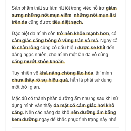
Sản phẩm thật sự làm rất tốt trong việc hỗ trợ
giảm
sưng những nốt mụn viêm
,
những nốt mụn li ti
trên da
cũng được
tiêu diệt sạch.
Đặc biệt da mình còn
trở nên khỏe mạnh hơn
, có
cảm giác căng bóng ở vùng trán và má
. Ngay cả
lỗ chân lông
cũng có dấu hiệu
được se khít
đến
đáng ngạc nhiên, cho mình một làn da vô cùng
căng mướt khỏe khoắn.
Tuy nhiên về
khả năng chống lão hóa
, thì mình
chưa thấy rõ sự hiệu quả
, hẳn là phải sử dụng
một thời gian.
Mặc dù có thành phần dưỡng ẩm nhưng sau khi sử
dụng mình vẫn thấy
da mặt có cảm giác hơi khô
căng
. Nên các nàng da khô
nên dưỡng ẩm bằng
kem dưỡng
ngay để khắc phục tình trạng này nhé.