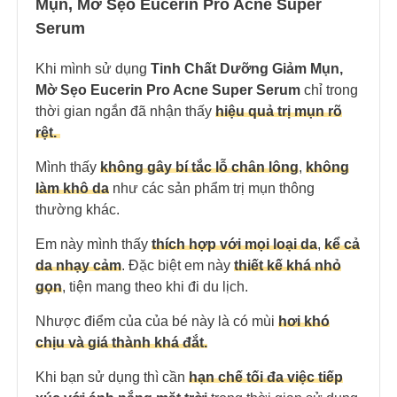
Mụn, Mờ Sẹo Eucerin Pro Acne Super
Serum
Khi mình sử dụng
Tinh Chất Dưỡng Giảm Mụn,
Mờ Sẹo Eucerin Pro Acne Super Serum
chỉ trong
thời gian ngắn đã nhận thấy
hiệu quả trị mụn rõ
rệt.
Mình thấy
không gây bí tắc lỗ chân lông
,
không
làm khô da
như các sản phẩm trị mụn thông
thường khác.
Em này mình thấy
thích hợp với mọi loại da
,
kể cả
da nhạy cảm
. Đặc biệt em này
thiết kế khá nhỏ
gọn
, tiện mang theo khi đi du lịch.
Nhược điểm của của bé này là có mùi
hơi khó
chịu và giá thành khá đắt.
Khi bạn sử dụng thì cần
hạn chế tối đa việc tiếp