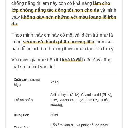
chống nắng thì em này còn có khả năng
l
àm
cho
lớp chống nắng tác động tốt hơn cho da
và mình
thấy
không gây nên những vết màu loang lổ trên
da.
Theo mình thấy em này có một vài điểm trừ như là
trong
serum có thành phần hương liệu
, nên các
bạn dễ bị kích bởi hương thơm nhân tạo cần lưu ý.
Với mức giá như trên thì
khá là đắt
nên đây cũng
thật sự là một vấn đề.
Xuất xứ thương
Pháp
hiệu
Axit salicylic (AHA), Glycolic acid (BHA),
Thành phần
LHA, Niacinamide (Vitamin B5), Nước
khoáng,
Dung tích
30ml
Cấp ẩm, làm dịu và phục hồi da nhạy
Tính năng