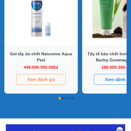
Gel tẩy da chết Natureine Aqua
Tẩy tế bào chết Innis
Peel
Barley Gommage
449.000-550.000đ
199.000-260.0
Xem đánh giá
Xem đánh gi