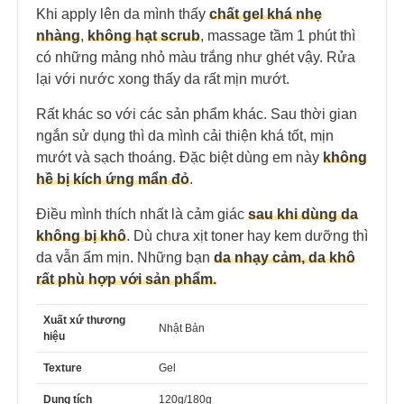
Khi apply lên da mình thấy
chất gel khá nhẹ
nhàng
,
không hạt scrub
, massage tầm 1 phút thì
có những mảng nhỏ màu trắng như ghét vậy. Rửa
lại với nước xong thấy da rất mịn mướt.
Rất khác so với các sản phẩm khác. Sau thời gian
ngắn sử dụng thì da mình cải thiện khá tốt, mịn
mướt và sạch thoáng. Đặc biệt dùng em này
không
hề bị kích ứng mẩn đỏ
.
Điều mình thích nhất là cảm giác
sau khi dùng da
không bị khô
. Dù chưa xịt toner hay kem dưỡng thì
da vẫn ẩm mịn. Những bạn
da nhạy cảm, da khô
rất phù hợp với sản phẩm.
Xuất xứ thương
Nhật Bản
hiệu
Texture
Gel
Dung tích
120g/180g