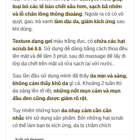
loại bỏ các tế bào chết sâu hơn, sạch bã nhờn
và lỗ chân lông thông
thoán
g
. Ngoài ra có có vỏ
quýt, gạo, trà xanh
làm dịu da, giảm kích ứng
sau
khi dùng.
Texture dạng gel
màu trắng đục, có
chứa các hạt
scrub bé li ti
. Sử dụng dễ dàng bằng cách thoa đều
lên mặt và để tầm 3 phút, sau đó massage để lấy đi
lớp da chết trên mặt và rửa sạch lại với nước.
Sau lần đầu sử dụng mình đã thấy
da mịn và sáng,
không cảm thấy khô da
gì cả. Khoảng 2 tuần thì
da sáng lên rõ rệt,
những nốt mụn cám và mụn
đầu đen cũng được giảm rõ rệt.
Tuy nhiên những bạn
da nhạy cảm cần cân
nhắc
khi sử dụng sản phẩm. Bởi những hạt scrub
có thể làm bạn bị kích ứng, da bị châm chích
Xuất xứ thương