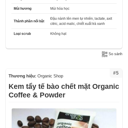
Mùi hương
Mùi hóa học
Đậu nành lên men tự nhiên, lactate, axit
Thành phần nổi bật
citric, acid malic, chiết xuất trà xanh
Loại scrub
Không hạt
So sánh
#5
Thương hiệu:
Organic Shop
Kem tẩy tế bào chết mặt Organic
Coffee & Powder