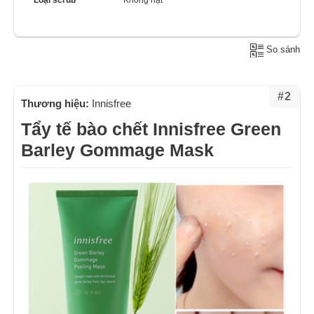
Loại scrub
Không hạt
So sánh
#2
Thương hiệu:
Innisfree
Tẩy tế bào chết Innisfree Green
Barley Gommage Mask