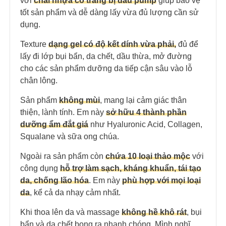
với
chai nhựa có trang bị đầu pump
giúp bảo vệ
tốt sản phẩm và dễ dàng lấy vừa đủ lượng cần sử
dụng.
Texture
dạng gel có độ kết dính vừa phải,
đủ để
lấy đi lớp bụi bẩn, da chết, dầu thừa, mở đường
cho các sản phẩm dưỡng da tiếp cận sâu vào lỗ
chân lông.
Sản phẩm
không mùi
, mang lại cảm giác thân
thiện, lành tính. Em này
sở hữu 4 thành phần
dưỡng ẩm đắt giá
như Hyaluronic Acid, Collagen,
Squalane và sữa ong chúa.
Ngoài ra sản phẩm còn
chứa 10 loại thảo mộc
với
công dụng
hỗ trợ làm sạch, kháng khuẩn, tái tạo
da, chống lão hóa
. Em này
phù hợp với mọi loại
da
, kể cả da nhạy cảm nhất.
Khi thoa lên da và massage
không hề khô rát
, bụi
bẩn và da chết bong ra nhanh chóng. Mình nghĩ