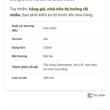
Tuy nhiên,
hàng giả, nhái trên thị tường rất
nhiều
, bạn phải kiểm tra kỹ trước khi mua hàng.
Xuất xứ thương
Hàn Quốc
hiệu
Texture
Gel
Dung tích
150ml
Mùi hương
Mùi táo
Táo vùng Gyeongsan, hạt ý dĩ, cam ngọt
Thành phần nổi bật
và cánh hoa hồng.
Loại scrub
Silicone
So sánh