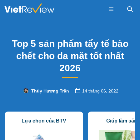
Skip
to
content
Menu
Top 5 sản phẩm tẩy tế bào
chết cho da mặt tốt nhất
2026
Thùy Hương Trần
14 tháng 06, 2022
Lựa chọn của BTV
Giúp làm sáng