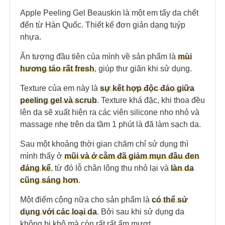
Apple Peeling Gel Beauskin là một em tẩy da chết
đến từ Hàn Quốc. Thiết kế đơn giản dạng tuýp
nhựa.
Ấn tượng đầu tiên của mình về sản phẩm là
mùi
hương táo rất fresh
, giúp thư giãn khi sử dụng.
Texture của em này là
sự kết hợp độc đáo giữa
peeling gel và scrub
. Texture khá đặc, khi thoa đều
lên da sẽ xuất hiện ra các viên silicone nho nhỏ và
massage nhẹ trên da tầm 1 phút là đã làm sạch da.
Sau một khoảng thời gian chăm chỉ sử dụng thì
mình thấy ở
mũi và ở cằm đã giảm mụn đầu đen
đáng kể
, từ đó lỗ chân lông thu nhỏ lại và
làn da
cũng sáng hơn
.
Một điểm cộng nữa cho sản phẩm là
có thể sử
dụng với các loại da
. Bởi sau khi sử dụng da
không bị khô mà còn rất rất ẩm mượt.