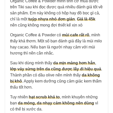
Organic Coffee & Powder mình tình cờ mua được
trên Tiki sau khi đọc được quá nhiều đánh giá tốt về
sản phẩm. Em này không có hộp hay đồ bọc gì cả,
chỉ là một
tuýp nhựa nhỏ đơn giản
.
Giá là 45k
nên cũng không mong đợi thiết kế xịn xò
Organic Coffee & Powder có
mùi cafe rất rõ
, mình
thấy khá thơm. Một số bạn đánh giá đây là mùi milo
hay cacao. Nếu bạn là người nhạy cảm với mùi
hương thì nên cân nhắc.
Sau khi dùng mình thấy
da mịn màng hơn hẳn
,
lớp vảy sừng trên da cũng được lấy đi hiệu quả
.
Thành phần có dầu olive nên mình thấy
da không
bị khô
. Apply kem dưỡng cũng cảm giác kem thẩm
thấu tốt hơn.
Tuy nhiên
hạt scrub khá to
, mình khuyên những
bạn
da mỏng, da nhạy cảm không nên dùng
vì
có thể bị xước da.