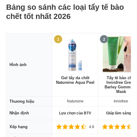
Bảng so sánh các loại tẩy tế bào
chết tốt nhất 2026
1
2
Hình ảnh
Gel tẩy da chết
Tẩy tế bào chết
Natureine Aqua Peel
Innisfree Green
Barley Gommag
Mask
Thương hiệu
Natureine
Innisfree
Nhận định
Lựa chọn của BTV
Giúp làm sáng da
Xếp hạng
4.8
4