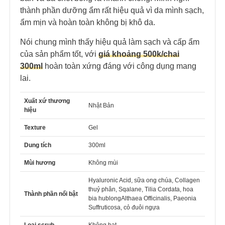
thành phần dưỡng ẩm rất hiệu quả vì da mình sạch,
ẩm mịn và hoàn toàn không bị khô da.
Nói chung mình thấy hiệu quả làm sạch và cấp ẩm
của sản phẩm tốt, với
giá khoảng 500k/chai
300ml
hoàn toàn xứng đáng với công dụng mang
lai.
Xuất xứ thương
Nhật Bản
hiệu
Texture
Gel
Dung tích
300ml
Mùi hương
Không mùi
Hyaluronic Acid, sữa ong chúa, Collagen
thuỷ phân, Sqalane, Tilia Cordata, hoa
Thành phần nổi bật
bia hublongAlthaea Officinalis, Paeonia
Suffruticosa, cỏ đuôi ngựa