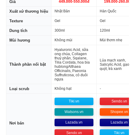
Giá
449.000-550.000đ
199.000-260.000đ
Xuất xứ thương hiệu
Nhật Bản
Hàn Quốc
Texture
Gel
Gel
Dung tích
300ml
120ml
Mùi hương
Không mùi
Mùi thơm nhẹ
Hyaluronic Acid, sữa
ong chúa, Collagen
thuỷ phân, Sqalane,
Lúa mạch xanh,
Tilia Cordata, hoa bia
Thành phần nổi bật
Salicylic Acid, gạo, vỏ
hublongAlthaea
quýt, trà xanh
Officinalis, Paeonia
Suffruticosa, cỏ đuôi
ngựa
Loại scrub
Không hạt
-
Tiki.vn
Sendo.vn
Watsons.vn
Shopee.vn
Lazada.vn
Lazada.vn
Nơi bán
Sendo.vn
Tiki.vn