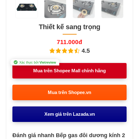
Previous
Next
Thiết kế sang trọng
711.000đ
4.5
Xác thực bởi
Vietreview
Mua trên Shopee Mall chính hãng
Mua trên Shopee.vn
Xem giá trên Lazada.vn
Đánh giá nhanh Bếp gas đôi dương kính 2