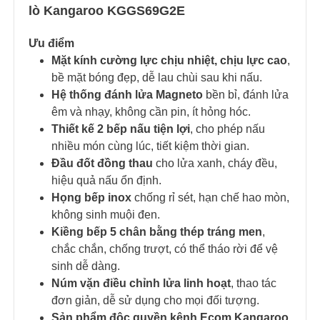
lò Kangaroo KGGS69G2E
Ưu điểm
Mặt kính cường lực chịu nhiệt, chịu lực cao
,
bề mặt bóng đẹp, dễ lau chùi sau khi nấu.
Hệ thống đánh lửa Magneto
bền bỉ, đánh lửa
êm và nhạy, không cần pin, ít hỏng hóc.
Thiết kế 2 bếp nấu tiện lợi
, cho phép nấu
nhiều món cùng lúc, tiết kiệm thời gian.
Đầu đốt đồng thau
cho lửa xanh, cháy đều,
hiệu quả nấu ổn định.
Họng bếp inox
chống rỉ sét, hạn chế hao mòn,
không sinh muội đen.
Kiềng bếp 5 chân bằng thép tráng men
,
chắc chắn, chống trượt, có thể tháo rời để vệ
sinh dễ dàng.
Núm vặn điều chỉnh lửa linh hoạt
, thao tác
đơn giản, dễ sử dụng cho mọi đối tượng.
Sản phẩm độc quyền kênh Ecom Kangaroo
,