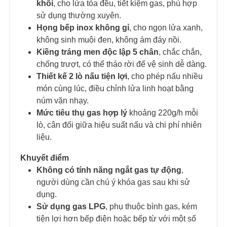
khối
, cho lửa tỏa đều, tiết kiệm gas, phù hợp
sử dụng thường xuyên.
Họng bếp inox không gỉ
, cho ngọn lửa xanh,
không sinh muội đen, không ám đáy nồi.
Kiềng tráng men độc lập 5 chân
, chắc chắn,
chống trượt, có thể tháo rời để vệ sinh dễ dàng.
Thiết kế 2 lò nấu tiện lợi
, cho phép nấu nhiều
món cùng lúc, điều chỉnh lửa linh hoạt bằng
núm vặn nhạy.
Mức tiêu thụ gas hợp lý
khoảng 220g/h mỗi
lò, cân đối giữa hiệu suất nấu và chi phí nhiên
liệu.
Khuyết điểm
Không có tính năng ngắt gas tự động
,
người dùng cần chú ý khóa gas sau khi sử
dụng.
Sử dụng gas LPG
, phụ thuộc bình gas, kém
tiện lợi hơn bếp điện hoặc bếp từ với một số