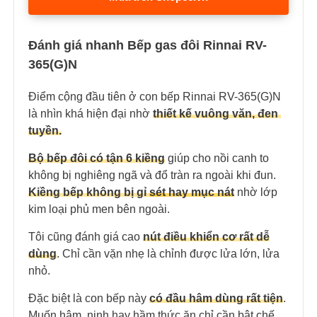
Đánh giá nhanh Bếp gas đôi Rinnai RV-
365(G)N
Điểm cộng đầu tiên ở con bếp Rinnai RV-365(G)N
là nhìn khá hiện đại nhờ
thiết kế vuông văn, đen
tuyền.
Bộ bếp đôi có tận 6 kiềng
giúp cho nồi canh to
không bị nghiêng ngã và đổ tràn ra ngoài khi đun.
Kiềng bếp không bị gỉ
sét
hay mục nát
nhờ lớp
kim loại phủ men bên ngoài.
Tôi cũng đánh giá cao
nút điều khiển cơ rất dễ
dùng
. Chỉ cần vặn nhẹ là chỉnh được lửa lớn, lửa
nhỏ.
Đặc biệt là con bếp này
có đầu hâm dùng rất tiện
.
Muốn hâm, ninh hay hầm thức ăn chỉ cần bật chế