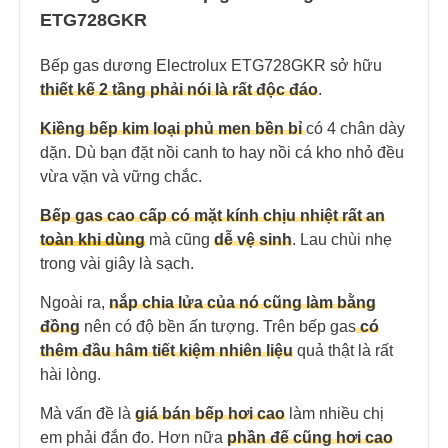
ETG728GKR
Bếp gas dương Electrolux ETG728GKR sở hữu
thiết kế 2 tầng phải nói là rất độc đáo
.
Kiềng bếp kim loại phủ men bền bỉ
có 4 chân dày
dặn. Dù bạn đặt nồi canh to hay nồi cá kho nhỏ đều
vừa vặn và vững chắc.
Bếp gas cao cấp có mặt kính chịu nhiệt rất an
t
oàn
khi dùng
mà cũng
dễ vệ sinh
. Lau chùi nhẹ
trong vài giây là sạch.
Ngoài ra,
nắp chia lửa của nó cũng làm bằng
đồng
nên có độ bền ấn tượng. Trên bếp gas
có
thêm đầu hâm tiết kiệm nhiên liệu
quả thật là rất
hài lòng.
Mà vấn đề là
giá bán bếp hơi cao
làm nhiều chị
em phải đắn đo. Hơn nữa
phần đế cũng hơi cao