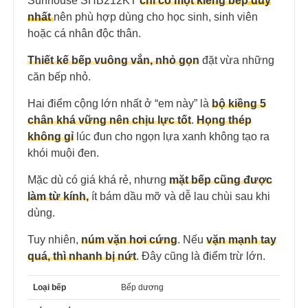
Sunhouse SHB212KT
chỉ có một kiềng bếp
duy
nhất
nên phù hợp dùng cho học sinh, sinh viên
hoặc cá nhân độc thân.
Thiết kế bếp vuông vắn, nhỏ gọn
đặt vừa những
căn bếp nhỏ.
Hai điểm cộng lớn nhất ở “em này” là
bộ kiềng 5
chân khá vững nên chịu lực tốt
.
Họng thép
không gỉ
lúc đun cho ngọn lựa xanh không tạo ra
khói muội đen.
Mặc dù có giá khá rẻ, nhưng
mặt bếp cũng được
làm từ kính,
ít bám dầu mỡ và dễ lau chùi sau khi
dùng.
Tuy nhiên,
núm vặn hơi cứng
. Nếu
vặn mạnh tay
quá, thì nhanh bị nứt
. Đây cũng là điểm trừ lớn.
Loại bếp
Bếp dương