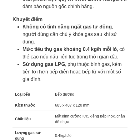
đảm bảo nguồn gốc chính hãng.
Khuyết điểm
Không có tính năng ngắt gas tự động
,
người dùng cần chú ý khóa gas sau khi sử
dụng.
Mức tiêu thụ gas khoảng 0.4 kg/h mỗi lò
, có
thể cao nếu nấu liên tục trong thời gian dài.
Sử dụng gas LPG
, phụ thuộc bình gas, kém
tiện lợi hơn bếp điện hoặc bếp từ với một số
gia đình.
Loại bếp
Bếp dương
Kích thước
685 x 407 x 120 mm
Mặt kính cường lực, kiềng bếp inox, chân
Chất liệu
đế nhựa.
Lượng gas sử
0.4kg/h/lò
dụng