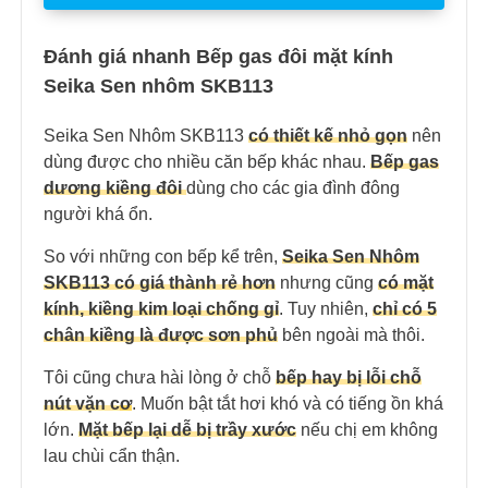
Đánh giá nhanh Bếp gas đôi mặt kính
Seika Sen nhôm SKB113
Seika Sen Nhôm SKB113
có thiết kế nhỏ gọn
nên
dùng được cho nhiều căn bếp khác nhau.
Bếp gas
dương kiềng đôi
dùng cho các gia đình đông
người khá ổn.
So với những con bếp kể trên,
Seika Sen Nhôm
SKB113 có giá thành rẻ hơn
nhưng cũng
có mặt
kính, kiềng kim loại chống gỉ
. Tuy nhiên,
chỉ có 5
chân kiềng là được sơn phủ
bên ngoài mà thôi.
Tôi cũng chưa hài lòng ở chỗ
bếp hay bị lỗi chỗ
nút vặn c
ơ
. Muốn bật tắt hơi khó và có tiếng ồn khá
lớn.
Mặt bếp lại dễ bị trầy xước
nếu chị em không
lau chùi cẩn thận.