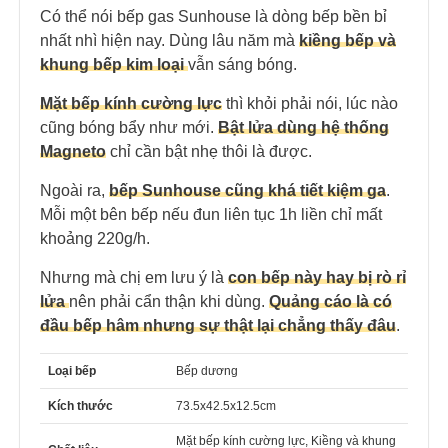
Có thể nói bếp gas Sunhouse là dòng bếp bền bỉ
nhất nhì hiện nay. Dùng lâu năm mà
kiềng bếp và
khung bếp kim loại
vẫn sáng bóng.
Mặt bếp kính cường lực
thì khỏi phải nói, lúc nào
cũng bóng bẩy như mới.
Bật lửa dùng hệ thống
Magneto
chỉ cần bật nhẹ thôi là được.
Ngoài ra,
bếp Sunhouse cũng khá tiết kiệm ga
.
Mỗi một bên bếp nếu đun liên tục 1h liền chỉ mất
khoảng 220g/h.
Nhưng mà chị em lưu ý là
con bếp này hay bị rò rỉ
lửa
nên phải cẩn thận khi dùng.
Quảng cáo là có
đầu bếp hâm nhưng sự thật lại chẳng thấy đâu
.
Loại bếp
Bếp dương
Kích thước
73.5x42.5x12.5cm
Mặt bếp kính cường lực, Kiềng và khung