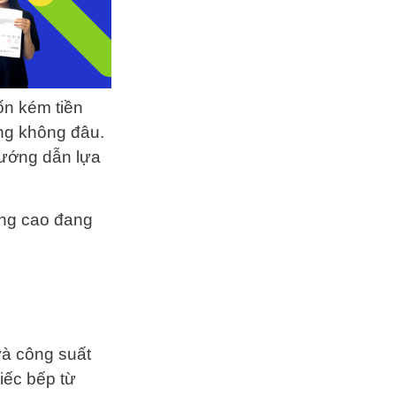
ốn kém tiền
ng không đâu.
hướng dẫn lựa
ợng cao đang
và công suất
iếc bếp từ