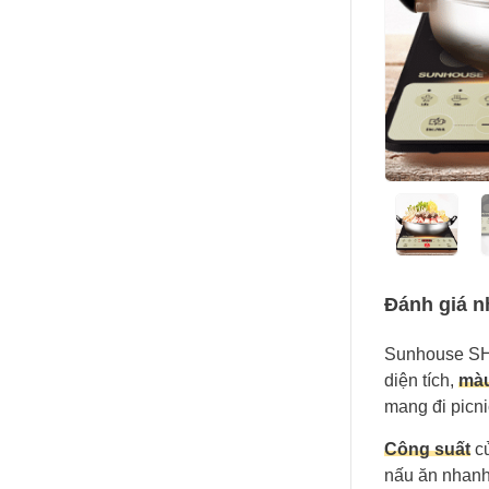
Đánh giá 
Sunhouse SH
diện tích,
màu
mang đi picni
Công suất
củ
nấu ăn nhanh 