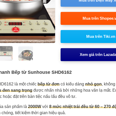
Mua trên Điện Máy 
Mua trên Shopee.
Mua trên Tiki.vn
Xem giá trên Lazad
nhanh Bếp từ Sunhouse SHD6162
D6162 là một chiếc
bếp từ đơn
có kiểu dáng
nhỏ gọn
, không
 đen sang trọng
được nhấn nhá bởi những hoa văn lạ mắt. E
c hoặc đặt trên bàn tiệc nấu lẩu đều vô tư.
a sản phẩm là
2000W
với
8 mức nhiệt trải đều từ 60 – 270 đ
chóng, tiết kiệm thời gian hiệu quả.