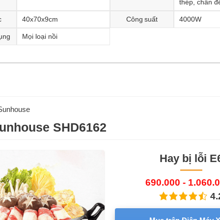
thép, chân đ
c
40x70x9cm
Công suất
4000W
dụng
Mọi loại nồi
Sunhouse
Sunhouse SHD6162
Hay bị lỗi E
690.000 - 1.060.
4.