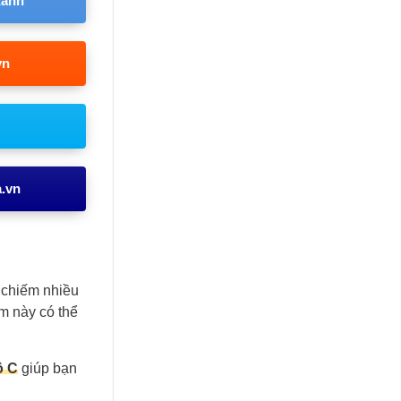
Xanh
vn
a.vn
 chiếm nhiều
m này có thể
ộ C
giúp bạn