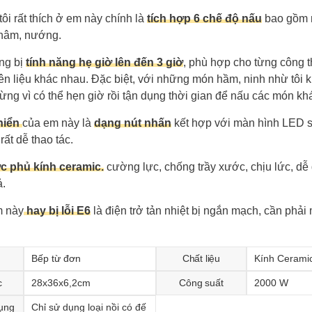
ôi rất thích ở em này chính là
tích hợp 6 chế độ nấu
bao gồm n
 hâm, nướng.
ng bị
tính năng hẹ giờ lên đến 3 giờ
, phù hợp cho từng công t
n liệu khác nhau. Đặc biệt, với những món hầm, ninh nhừ tôi 
ng vì có thể hẹn giờ rồi tận dụng thời gian để nấu các món kh
hiển
của em này là
dạng nút nhấn
kết hợp với màn hình LED s
 rất dễ thao tác.
c phủ kính ceramic.
cường lực, chống trầy xước, chịu lức, dễ
ả.
m này
hay bị lỗi E6
là điện trở tản nhiệt bị ngắn mạch, cần phải
Bếp từ đơn
Chất liệu
Kính Cerami
c
28x36x6,2cm
Công suất
2000 W
dụng
Chỉ sử dụng loại nồi có đế