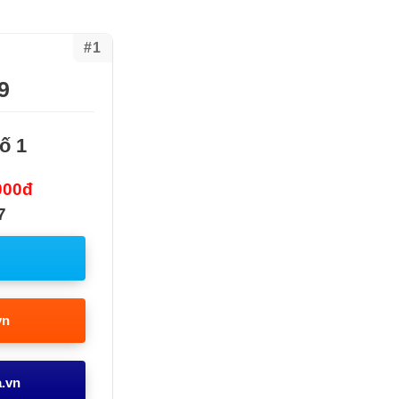
#1
9
ố 1
000đ
7
vn
a.vn