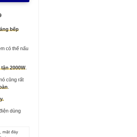
9
dáng bếp
em có thể nấu
n tận 2000W
.
nó cũng rất
toàn
.
y.
 điện dùng
, mặt đáy