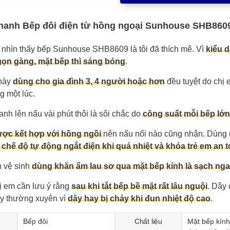
hanh Bếp đôi điện từ hồng ngoại Sunhouse SHB860
 nhìn thấy bếp Sunhouse SHB8609 là tôi đã thích mê. Vì
kiểu 
gọn gàng, mặt bếp thì sáng bóng
.
 này
dùng cho gia đình 3, 4 người hoặc hơn
đều tuyệt do chị 
g một lúc.
anh lên nấu vài phút thôi là sôi chắc do
công suất mỗi bếp lớ
ược kết hợp với hồng ngồi
nên nấu nối nào cũng nhận. Dùng 
 chế độ tự động ngắt điện khi quá nhiệt và khóa trẻ em an 
 vệ sinh
dùng khăn ẩm lau sơ qua mặt bếp kính là sạch nga
ị em cần lưu ý rằng
sau khi tắt bếp bề mặt rất lâu nguội
. Dây
ay thường xuyên vì
dây hay bị chảy khi đun nhiệt độ cao
.
Bếp đôi
Chất liệu
Mặt bếp kính