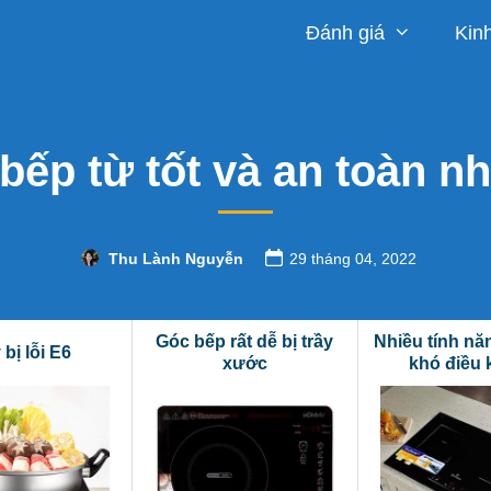
Đánh giá
Kin
bếp từ tốt và an toàn n
Thu Lành Nguyễn
29 tháng 04, 2022
Góc bếp rất dễ bị trầy
Nhiều tính n
bị lỗi E6
xước
khó điều 