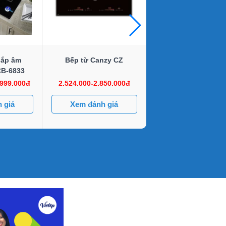
lắp âm
Bếp từ Canzy CZ
Bếp từ dương đôi 
CB-6833
DS3502-P
.999.000đ
2.524.000-2.850.000đ
3.990.000-4.275.0
 giá
Xem đánh giá
Xem đánh giá