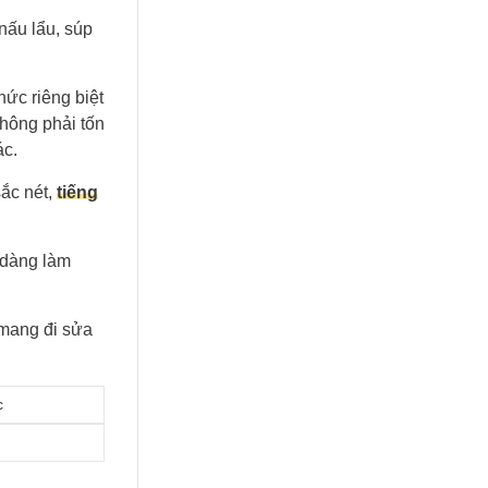
ấu lẩu, súp
hức riêng biệt
không phải tốn
ác.
ắc nét,
tiếng
 dàng làm
 mang đi sửa
c