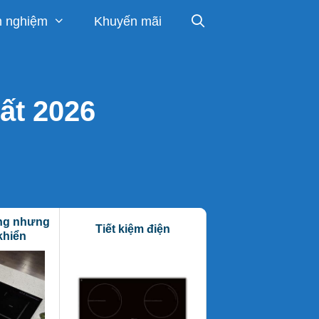
h nghiệm
Khuyến mãi
hất 2026
ăng nhưng
Tiết kiệm điện
Đảm bảo an toàn 
khiển