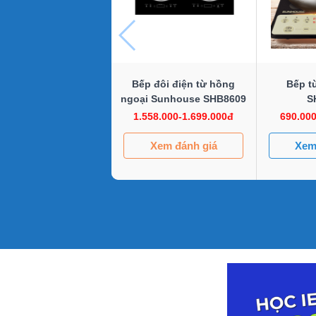
Bếp đôi điện từ hồng
Bếp t
ngoại Sunhouse SHB8609
S
1.558.000-1.699.000đ
690.000
Xem đánh giá
Xem