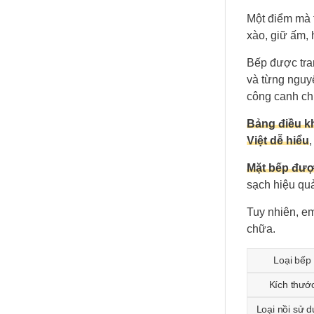
Một điểm mà t
xào, giữ ấm,
Bếp được tra
và từng nguyê
công canh chừ
Bảng điều k
Việt dễ hiểu
,
Mặt bếp đượ
sạch hiệu qu
Tuy nhiên, e
chữa.
Loại bếp
Kích thướ
Loại nồi sử 