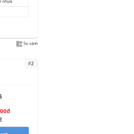
ế nhựa
So sánh
#2
6
000đ
2