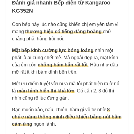
Đánh giá nhanh Bếp điện từ Kangaroo
KG352N
Con bếp này lúc nào cũng khiến chị em yên tâm vì
mang
thương hiệu có tiếng đàng hoàng
chứ
chẳng phải hàng trôi nổi.
Mặt bếp kính cường lực bóng loáng
nhìn một
phát là ai cũng chết mê. Mà ngoài đẹp ra, mặt kính
của ẻm còn
chống bám bẩn rất tốt
. Hầu như dầu
mỡ rất ít khi bám dính bên trên.
Một ưu điểm tuyệt vời nữa mà tôi phát hiện ra ở nó
là
màn hình hiển thị khá lớ
n
. Có cận 2, 3 độ thì
nhìn cũng rõ lúc đứng gần.
Bạn muốn xào, nấu, chiên, hầm gì vô tư nhờ
8
chức năng thông minh điều khiển bằng nút bấm
cảm ứng
ngon lành.