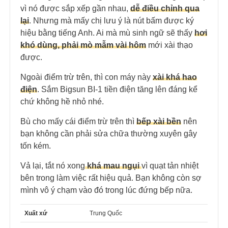
vì nó được sắp xếp gần nhau,
dễ điều chỉnh qua
lại
. Nhưng mà mấy chị lưu ý là nút bấm được ký
hiệu bằng tiếng Anh. Ai mà mù sinh ngữ sẽ thấy
hơi
khó dùng, phải mò mẫm vài hôm
mới xài thạo
được.
Ngoài điểm trừ trên, thì con máy này
xài khá hao
điện
. Sắm Bigsun BI-1 tiền điện tăng lên đáng kể
chứ không hề nhỏ nhé.
Bù cho mấy cái điểm trừ trên thì
bếp xài bền
nên
bạn không cần phải sửa chữa thường xuyên gây
tốn kém.
Vả lại, tắt nó xong
khá mau ngụi
vì quạt tản nhiệt
bên trong làm việc rất hiệu quả. Bạn không còn sợ
mình vô ý chạm vào đó trong lúc đứng bếp nữa.
Xuất xứ
Trung Quốc