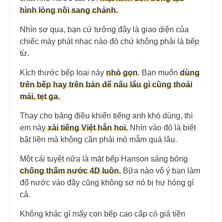
hình lòng nồi sang chảnh.
Nhìn sơ qua, bạn cứ tưởng đây là giao diện của
chiếc máy phát nhạc nào đó chứ không phải là bếp
từ.
Kích thước bếp loại này
nhỏ gọn
. Bạn muốn
dùng
trên bếp hay trên bàn để nấu lẩu gì cũng thoải
mái, tẹt ga.
Thay cho bảng điều khiển tiếng anh khó dùng, thì
em này
xài tiếng Việt hẳn hoi.
Nhìn vào đó là biết
bật liền mà không cần phải mò mẫm quá lâu.
Một cái tuyệt nữa là mặt bếp Hanson sáng bóng
chống thấm nước 4D luôn.
Bữa nào vô ý bạn làm
đổ nước vào đây cũng không sợ nó bị hư hỏng gì
cả.
Không khác gì mấy con bếp cao cấp có giá tiền