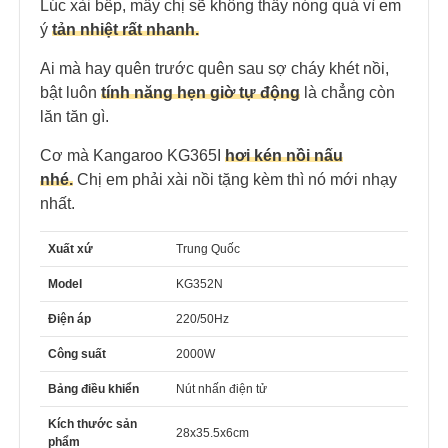
Lúc xài bếp, mấy chị sẽ không thấy nóng quá vì em
ý
tản nhiệt rất nhanh.
Ai mà hay quên trước quên sau sợ cháy khét nồi,
bật luôn
tính năng hẹn giờ tự động
là chẳng còn
lăn tăn gì.
Cơ mà Kangaroo KG365I
hơi kén nồi nấu
nhé.
Chị em phải xài nồi tặng kèm thì nó mới nhạy
nhất.
Xuất xứ
Trung Quốc
Model
KG352N
Điện áp
220/50Hz
Công suất
2000W
Bảng điều khiển
Nút nhấn điện tử
Kích thước sản
28x35.5x6cm
phẩm