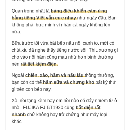
Quan trọng nhất là
bảng điều khiển cảm ứng
bằng tiếng Việt vẫn cực nhạy
như ngày đầu. Bạn
không phải bực mình vì nhấn cả ngày không lên
nữa.
Bữa trước tôi vừa bật bếp nấu nồi canh to, mới có
chút xíu đã nghe thấy tiếng nước sôi. Thịt, xương gì
cho vào nồi hầm cũng mau nhừ hơn bình thường
nên
rất tiết kiệm điện.
Ngoài
chiên, xào, hầm và nấu
lẩ
u
thông thường,
bạn còn có thể
hâm sữa và chưng kho
bất kỳ thứ
gì trên con bếp này.
Xài nồi tặng kèm hay em nồi nào có đáy nhiễm từ ở
nhà, FUJIKA FJ-BT1920 cũng
bắt điện rất
nhanh
chứ không hay trở chứng như mấy loại
khác.