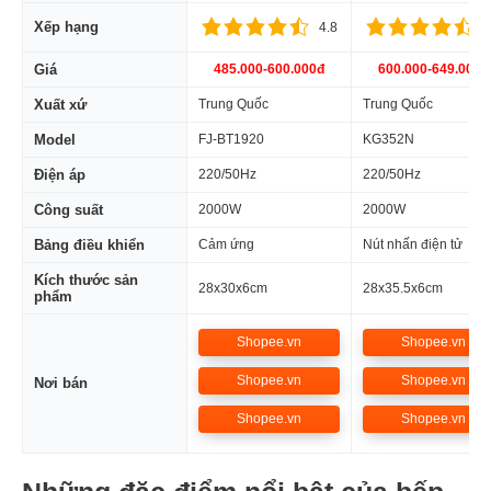
Xếp hạng
4.8
4
Giá
485.000-600.000đ
600.000-649.000đ
Xuất xứ
Trung Quốc
Trung Quốc
Model
FJ-BT1920
KG352N
Điện áp
220/50Hz
220/50Hz
Công suất
2000W
2000W
Bảng điều khiển
Cảm ứng
Nút nhấn điện tử
Kích thước sản
28x30x6cm
28x35.5x6cm
phẩm
Shopee.vn
Shopee.vn
Shopee.vn
Shopee.vn
Nơi bán
Shopee.vn
Shopee.vn