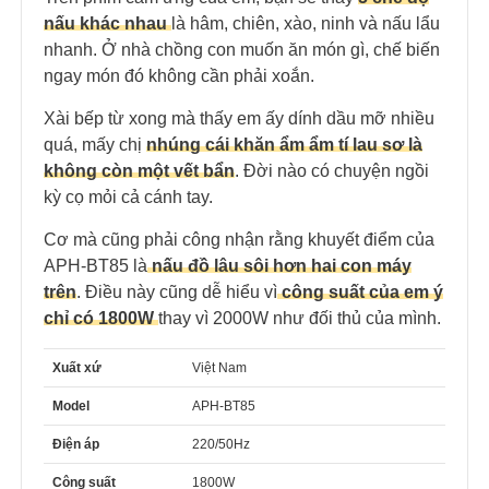
nấu khác nhau
là hâm, chiên, xào, ninh và nấu lẩu
nhanh. Ở nhà chồng con muốn ăn món gì, chế biến
ngay món đó không cần phải xoắn.
Xài bếp từ xong mà thấy em ấy dính dầu mỡ nhiều
quá, mấy chị
nhúng cái khăn ẩm ẩm tí lau sơ là
không còn một vết bẩn
. Đời nào có chuyện ngồi
kỳ cọ mỏi cả cánh tay.
Cơ mà cũng phải công nhận rằng khuyết điểm của
APH-BT85 là
nấu đồ lâu sôi hơn hai con máy
trên
. Điều này cũng dễ hiểu vì
công suất của em ý
chỉ có 1800W
thay vì 2000W như đối thủ của mình.
Xuất xứ
Việt Nam
Model
APH-BT85
Điện áp
220/50Hz
Công suất
1800W