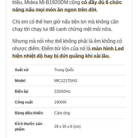
triệu, Midea MI-B1920DM cũng
có đầy đủ 6 chức
năng nấu mọi món ăn ngon trên đời.
Chị em có thể hẹn giờ nấu tiện lợi mà không cần
chạy tới chạy lui để canh chừng mệt mỏi nữa.
Nhưng mà nói như thế không phải là ẻm không có
nhược điểm. Điểm trừ lớn của nó là
màn hình Led
hiện nhiệt độ hay bị đứt quãng khi xài lâu.
Xuất xứ
Trung Quốc
Model
MIC221T0AG
Điện áp
220/50Hz
Công suất
1900W
Bảng điều khiển
Cảm ứng
Kích thước sản
28 x 35 x 6 (cm)
phẩm