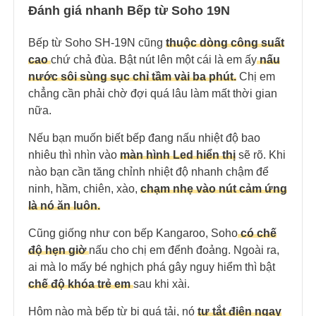
Đánh giá nhanh Bếp từ Soho 19N
Bếp từ Soho SH-19N cũng
thuộc dòng công suất
cao
chứ chả đùa. Bật nút lên một cái là em ấy
nấu
nước sôi sùng sục chỉ tầm vài ba phút.
Chị em
chẳng cần phải chờ đợi quá lâu làm mất thời gian
nữa.
Nếu bạn muốn biết bếp đang nấu nhiệt độ bao
nhiêu thì nhìn vào
màn hình Led hiển thị
sẽ rõ. Khi
nào bạn cần tăng chỉnh nhiệt độ nhanh chậm để
ninh, hầm, chiên, xào,
chạm nhẹ vào nút cảm ứng
là nó ăn luôn.
Cũng giống như con bếp Kangaroo, Soho
có chế
độ hẹn giờ
nấu cho chị em đểnh đoảng. Ngoài ra,
ai mà lo mấy bé nghịch phá gây nguy hiểm thì bật
chế độ khóa trẻ em
sau khi xài.
Hôm nào mà bếp từ bị quá tải, nó
tự tắt điện ngay