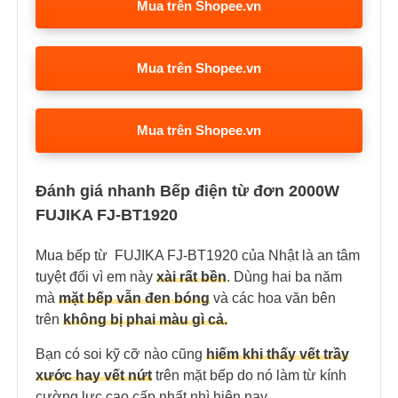
Mua trên Shopee.vn
Mua trên Shopee.vn
Mua trên Shopee.vn
Đánh giá nhanh Bếp điện từ đơn 2000W
FUJIKA FJ-BT1920
Mua bếp từ FUJIKA FJ-BT1920 của Nhật là an tâm
tuyệt đối vì em này
xài rất bền
. Dùng hai ba năm
mà
mặt bếp vẫn đen bóng
và các hoa văn bên
trên
không bị phai màu gì cả.
Bạn có soi kỹ cỡ nào cũng
hiếm khi thấy vết trầy
xước hay vết nứ
t
trên mặt bếp do nó làm từ kính
cường lực cao cấp nhất nhì hiện nay.