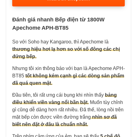
Đánh giá nhanh Bếp điện từ 1800W
Apechome APH-BT85
So với Soho hay Kangaroo, thì Apechome là
thương hiệu hơi lạ hơn so với số đông các chị
đứng bếp.
Nhưng tôi xin thông báo với bạn là Apechome APH-
BT85
tốt không kém cạnh gì các dòng sản phẩm
đã quá quen mặt.
Đầu tiên, tôi rất ưng cái bụng khi nhìn thấy
bảng
điều khiển viền vàng nổi bần bật.
Muốn tùy chỉnh
gì cũng dễ dàng hơn rất nhiều. Đã thế, lòng nồi trên
mặt bếp còn được viền đường trắng
nhìn sơ đã
biết nên đặt ở đâu là chuẩn nhất.
Trên phím cảm ứng của ẻm, bạn sẽ thấy
5 chế độ