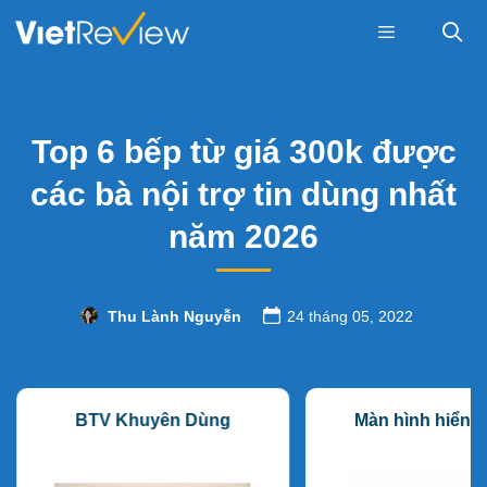
Skip
to
content
Menu
Top 6 bếp từ giá 300k được
các bà nội trợ tin dùng nhất
năm 2026
Thu Lành Nguyễn
24 tháng 05, 2022
BTV Khuyên Dùng
Màn hình hiển th