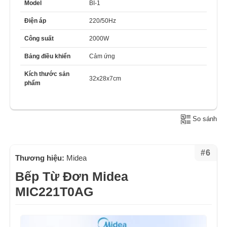
Model
BI-1
Điện áp
220/50Hz
Công suất
2000W
Bảng điều khiển
Cảm ứng
Kích thước sản
32x28x7cm
phẩm
So sánh
#6
Thương hiệu:
Midea
Bếp Từ Đơn Midea
MIC221T0AG