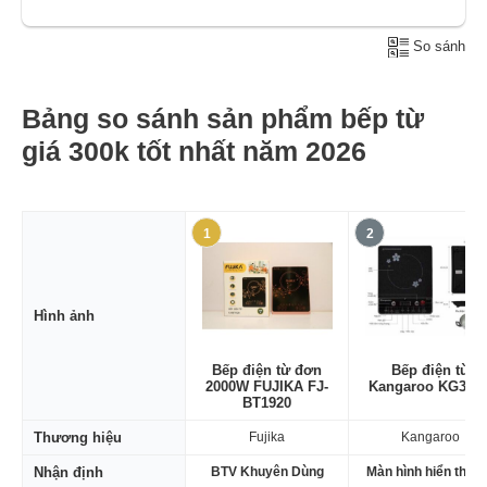
So sánh
Bảng so sánh sản phẩm bếp từ
giá 300k tốt nhất năm 2026
1
2
Hình ảnh
Bếp điện từ đơn
Bếp điện từ
2000W FUJIKA FJ-
Kangaroo KG352
BT1920
Thương hiệu
Fujika
Kangaroo
Nhận định
BTV Khuyên Dùng
Màn hình hiển thị l