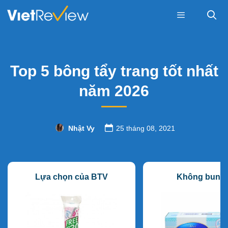
Skip
to
content
Menu
Top 5 bông tẩy trang tốt nhất
năm 2026
Nhật Vy
25 tháng 08, 2021
Lựa chọn của BTV
Không bung 