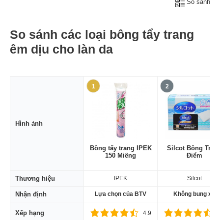
So sánh
So sánh các loại bông tẩy trang
êm dịu cho làn da
1
2
Hình ảnh
Bông tẩy trang IPEK
Silcot Bông Tran
150 Miếng
Điểm
Thương hiệu
IPEK
Silcot
Nhận định
Lựa chọn của BTV
Không bung xù
Xếp hạng
4.9
4