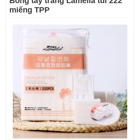
Bông tẩy trang Lameila túi 222
miếng TPP