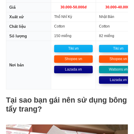
Giá
30.000-50.000đ
30.000-40.000đ
Xuất xứ
Thổ Nhĩ Kỳ
Nhật Bản
Chất liệu
Cotton
Cotton
Số lượng
150 miếng
82 miếng
Tiki.vn
Tiki.vn
Shopee.vn
Shopee.vn
Nơi bán
Lazada.vn
Watsons.vn
Lazada.vn
Tại sao bạn gái nên sử dụng bông
tẩy trang?