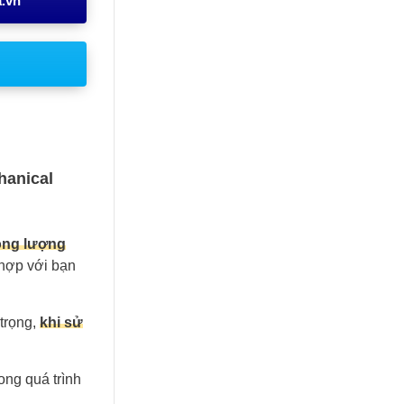
a.vn
hanical
ọng lượng
 hợp với bạn
 trọng,
khi sử
ng quá trình