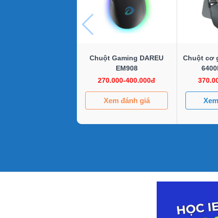
Chuột Gaming DAREU
Chuột cơ 
EM908
6400
mechan
270.000-400.000đ
370.0
Xem đánh giá
Xem