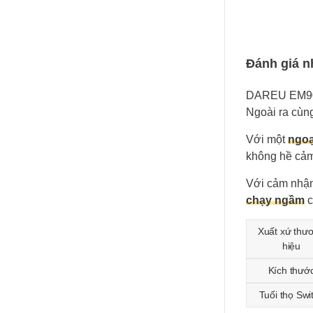
Đánh giá 
DAREU EM90
Ngoài ra cùng 
Với một
ngoạ
không hề cảm 
Với cảm nhận
chạy ngầm
c
Xuất xứ thư
hiệu
Kích thướ
Tuối thọ Swi