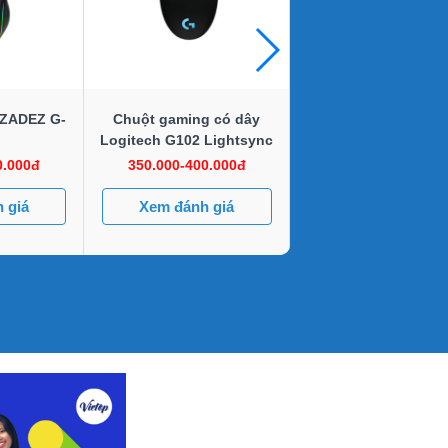
 ZADEZ G-
Chuột gaming có dây
Chuột game thủ G50
Logitech G102 Lightsync
0.000đ
350.000-400.000đ
50.000-100.000đ
 giá
Xem đánh giá
Xem đánh giá