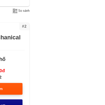
So sánh
#2
hanical
 hố
00đ
2
vn