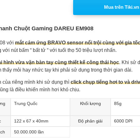
Mua trên Tiki.vn
nhanh Chuột Gaming DAREU EM908
8 với
mắt cảm ứng BRAVO sensor nổi trội cùng với gia tố
với nút bấm “ bất tử “ với tuổi thọ 50 triệu lượt nhấn.
i hình vừa vặn bàn tay cùng thiết kế công thái học
. Khi sử 
thấy mỏi hay nhức tay khi phải sử dụng trong thời gian dài.
 của riêng mình khi sử dụng thì
click chụp tiếng hơi to và dr
ũng là điều khiến mình hơi khó chịu.
ơng
Trung Quốc
Khối lượng
85g
c
122 x 67 x 40mm
Độ phân giải
6000 DPI
tch
50.000.000 lần