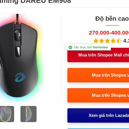
aming DAREU EM908
Độ bền cao
270.000-400.0
4.
Xác thực bởi
Vietreview
Mua trên Shopee Mall ch
Mua trên Shopee.
Mua trên Shopee.
Xem giá trên Lazad