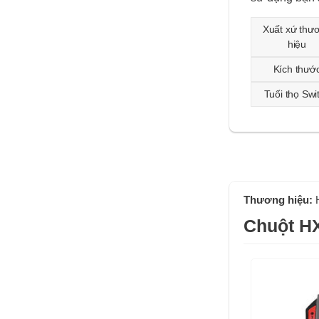
Xuất xứ thư
hiệu
Kích thướ
Tuối thọ Swi
Thương hiệu:
Chuột HX