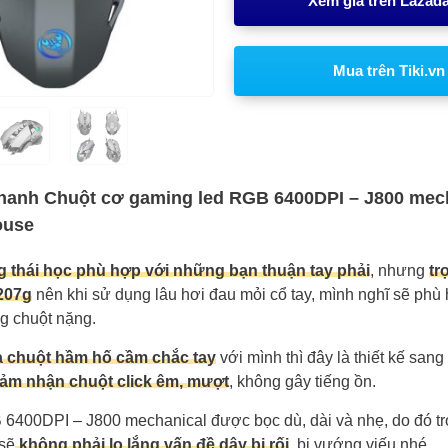
Xem giá trên Lazad
Mua trên Tiki.vn
hanh Chuột cơ gaming led RGB 6400DPI – J800 mec
ouse
g thái học phù hợp với những bạn thuận tay phải
, nhưng
tr
207g
nên khi sử dụng lâu hơi đau mỏi cổ tay, mình nghĩ sẽ phù
g chuột nặng.
a chuột hầm hố cầm chắc tay
với mình thì đây là thiết kế sang
ảm nhận chuột click êm, mượt
, không gây tiếng ồn.
6400DPI – J800 mechanical được bọc dù, dài và nhẹ, do đó tro
sẽ
không phải lo lắng vấn đề dây bị rối
, bị vướng viếu nhé.