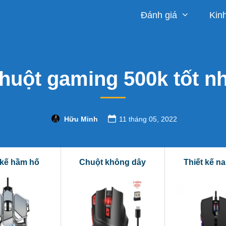
Đánh giá
Kin
huột gaming 500k tốt n
Hữu Minh
11 tháng 05, 2022
 kế hầm hố
Chuột không dây
Thiết kế n