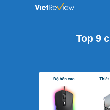
Skip
to
content
Top 9 c
Độ bền cao
Thiết