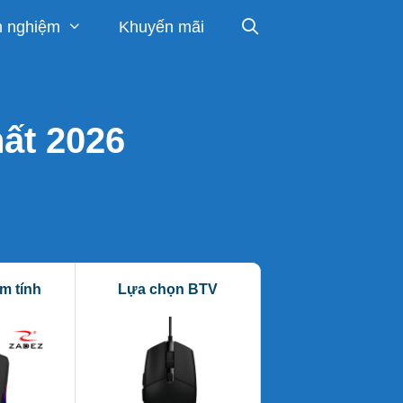
h nghiệm
Khuyến mãi
hất 2026
am tính
Lựa chọn BTV
Trọng lượng nặ