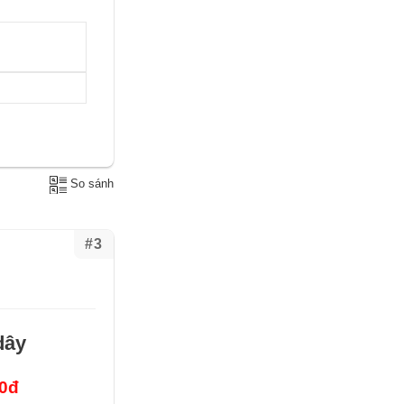
So sánh
#3
dây
00đ