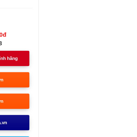
00đ
3
ính hãng
vn
vn
a.vn