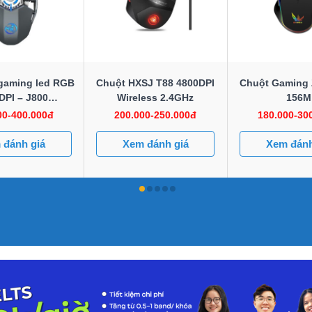
gaming led RGB
Chuột HXSJ T88 4800DPI
Chuột Gaming
DPI – J800
Wireless 2.4GHz
156M
ical Gaming
00-400.000đ
200.000-250.000đ
180.000-30
mouse
 đánh giá
Xem đánh giá
Xem đánh