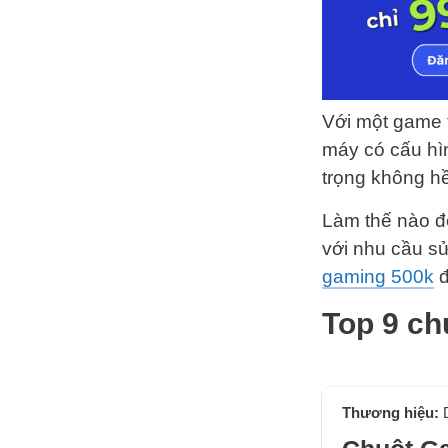
Với một game t
máy có cấu hì
trọng không h
Làm thế nào đ
với nhu cầu sử
gaming 500k
đ
Top 9 ch
Thương hiệu: