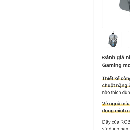
Đánh giá n
Gaming m
Thiết kế côn
chuột nặng 
nào thích dùn
V
ẻ ngoài củ
dụng mình c
Dây của RGB 
sử dụng bạn 