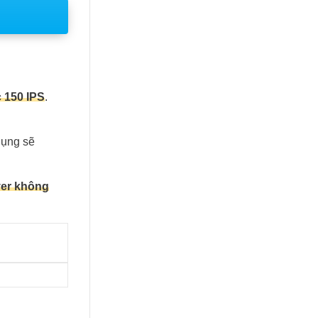
c 150 IPS
.
dụng sẽ
iver không