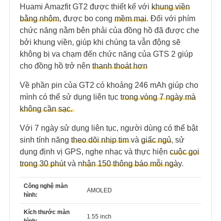
Huami Amazfit GT2 được thiết kế với
khung viền
bằng nhôm
, được bo cong
mềm mại
. Đối với phím
chức năng nằm bên phải của đồng hồ đã được che
bởi khung viền, giúp khi chúng ta vẫn động sẽ
không bị va chạm đến chức năng của GTS 2 giúp
cho đồng hồ trở nên
thanh thoát hơn
Về phần pin của GT2 có khoảng 246 mAh giúp cho
mình có thể sử dụng liên tục t
rong vòng 7 ngày mà
không cần sạc.
Với 7 ngày sử dụng liên tục, người dùng có thể bật
sinh tính năng
theo dõi nhịp tim
và
giấc ngủ
, sử
dụng định vị GPS, nghe nhạc và thực hiện
cuộc gọi
trong 30 phút
và n
hận 150 thông báo mỗi ngà
y
.
Công nghệ màn
AMOLED
hình:
Kích thước màn
1.55 inch
hình: