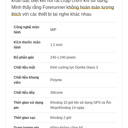
khăn đặc biệt kết nối rất chập chờn khi sử dụng.
Mình thấy rằng Forerunner k
hông hoàn toàn tương
thích
với các thiết bị tai nghe khác nhau
Công nghệ màn
MIP
hình
Kích thước màn
1.2 inch
hình
Độ phân giải
240 x 240 pixels
Chất liệu mặt
Kính cường lực Gorilla Glass 3
Chất liệu khung
Polyme
viền
Chất liệu dây
Silicone
Thời gian sử dụng
Khoảng 10 giờ khi sử dụng GPS và Âm
pin
NhạcKhoảng 14 ngày
Thời gian sạc
Khoảng 2 giờ
Dung lượng pin
Hãng không công bố