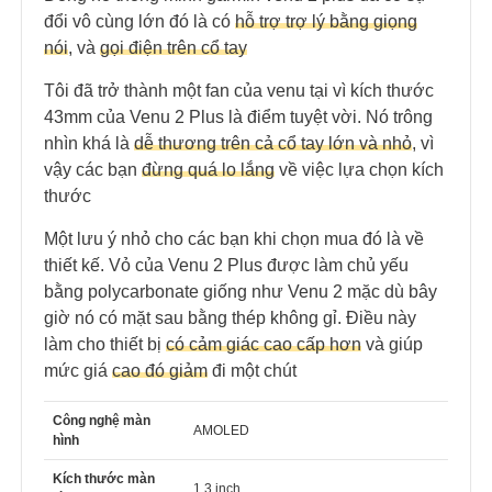
đổi vô cùng lớn đó là có
hỗ trợ trợ lý bằng giọng
nói
, và
gọi điện trên cổ tay
Tôi đã trở thành một fan của venu tại vì
kích thước
43mm của Venu 2 Plus là điểm tuyệt vời. Nó trông
nhìn khá là
dễ thương trên cả cổ tay lớn và nhỏ
, vì
vậy các bạn
đừng quá lo lắng
về việc lựa chọn kích
thước
Một lưu ý nhỏ cho các bạn khi chọn mua đó là về
thiết kế. Vỏ của Venu 2 Plus được làm chủ yếu
bằng polycarbonate giống như Venu 2 mặc dù bây
giờ nó có mặt sau bằng thép không gỉ. Điều này
làm cho thiết bị
có cảm giác cao cấp hơn
và giúp
mức giá
cao đó giảm
đi một chút
Công nghệ màn
AMOLED
hình
Kích thước màn
1.3 inch