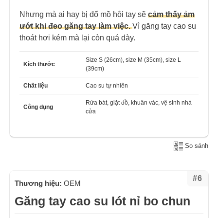
Nhưng mà ai hay bị đổ mồ hôi tay sẽ
cảm thấy ảm
ướt khi đeo găng tay làm việc.
Vì găng tay cao su
thoát hơi kém mà lại còn quá dày.
Size S (26cm), size M (35cm), size L
Kích thước
(39cm)
Chất liệu
Cao su tự nhiên
Rửa bát, giặt đồ, khuân vác, vệ sinh nhà
Công dụng
cửa
So sánh
#6
Thương hiệu:
OEM
Găng tay cao su lót nỉ bo chun