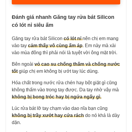
Đánh giá nhanh Găng tay rửa bát Silicon
có lót nỉ siêu ấm
Găng tay rửa bát Silicon
có lót nỉ
nên chị em mang
vào tay
cảm thấy vô cùng ấm áp
. Em này mà xài
vào mùa đông thì phải nói là tuyệt vời ông mặt trời.
Bên ngoài
vỏ cao su chống thấm và chống nước
tốt
giúp chị em không bị ướt tay lúc dùng.
Hóa chất trong nước rửa chén hay bột giặt gì cũng
không thấm vào trong tay được. Da tay nhờ vậy mà
không bị bong tróc hay bị ngứa ngấy gì.
Lúc rửa bát lỡ tay chạm vào dao nĩa bạn cũng
không bị trầy xướt hay cứa rách
do nó khá là dày
dặn.