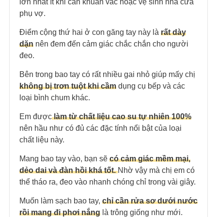
lớn nhất ít khi cần khuân vác hoặc vệ sinh nhà cửa
phụ vợ.
Điểm cộng thứ hai ở con găng tay này là
rất dày
dặn
nên đem đến cảm giác chắc chắn cho người
đeo.
Bên trong bao tay có rất nhiều gai nhỏ giúp mấy chị
không bị trơn tuột khi cầm
dụng cụ bếp và các
loại bình chum khác.
Em được
làm từ chất liệu cao su tự nhiên 100%
nên hầu như có đủ các đặc tính nổi bật của loại
chất liệu này.
Mang bao tay vào, bạn sẽ
có cảm giác mềm mại,
dẻo dai và đàn hồi khá tốt.
Nhờ vậy mà chị em có
thể tháo ra, đeo vào nhanh chóng chỉ trong vài giây.
Muốn làm sạch bao tay,
chỉ cần rửa sơ dưới nước
rồi mang đi phơi nắng
là trông giống như mới.