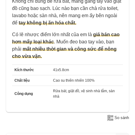
Không chỉ dùng để rửa bát, mang găng tay vào giặt
đồ cũng bao sạch. Lúc nào bạn cần chà rửa toilet,
lavabo hoặc sàn nhà, nên mang em ấy bên ngoài
để
tay không bị ăn hóa chất.
Có lẽ nhược điểm lớn nhất của em là
giá bán cao
hơn mấy loại khác
. Muốn đeo bao tay vào, bạn
phải
mất nhiều thời gian và công sức để nông
cho vừa vặn.
Kích thước
41x5.8cm
Chất liệu
Cao su thiên nhiên 100%
Rửa bát, giặt đồ, vệ sinh nhà tắm, sàn
Công dụng
nhà
So sánh