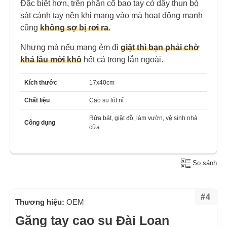
Đặc biệt hơn, trên phần cổ bao tay có dây thun bó
sát cánh tay nên khi mang vào mà hoạt động mạnh
cũng
không sợ bị rơi ra
.
Nhưng mà nếu mang ẻm đi
giặt thì bạn phải chờ
khá lâu mới khô
hết cả trong lẫn ngoài.
Kích thước
17x40cm
Chất liệu
Cao su lót nỉ
Rửa bát, giặt đồ, làm vườn, vệ sinh nhà
Công dụng
cửa
So sánh
#4
Thương hiệu:
OEM
Găng tay cao su Đài Loan