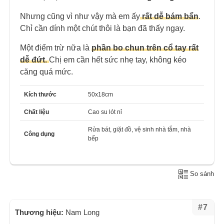
Nhưng cũng vì như vậy mà em ấy
rất dễ bám bẩn
.
Chỉ cần dính một chút thôi là bạn đã thấy ngay.
Một điểm trừ nữa là
phần bo chun trên cổ tay rất
dễ đứt.
Chị em cần hết sức nhẹ tay, không kéo
căng quá mức.
Kích thước
50x18cm
Chất liệu
Cao su lót nỉ
Rửa bát, giặt đồ, vệ sinh nhà tắm, nhà
Công dụng
bếp
So sánh
#7
Thương hiệu:
Nam Long