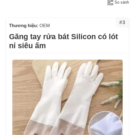
So sánh
#3
Thương hiệu:
OEM
Găng tay rửa bát Silicon có lót
nỉ siêu ấm