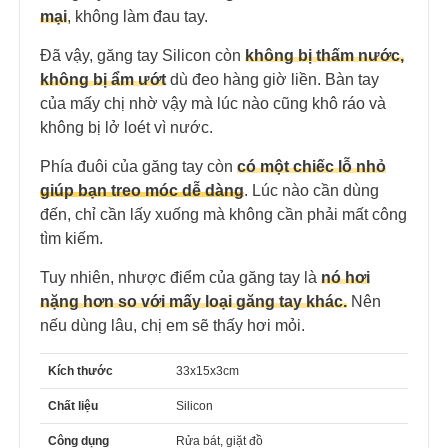
mại
, không làm đau tay.
Đã vậy, găng tay Silicon còn
không bị thấm nước,
không bị ẩm ướt
dù đeo hàng giờ liền. Bàn tay
của mấy chị nhờ vậy mà lúc nào cũng khô ráo và
không bị lở loét vì nước.
Phía đuôi của găng tay còn
có một chiếc lỗ nhỏ
giúp bạn treo móc dễ dàng
. Lúc nào cần dùng
đến, chỉ cần lấy xuống mà không cần phải mất công
tìm kiếm.
Tuy nhiên, nhược điểm của găng tay là
nó hơi
nặng hơn so với mấy loại găng tay khác.
Nên
nếu dùng lâu, chị em sẽ thấy hơi mỏi.
Kích thước
33x15x3cm
Chất liệu
Silicon
Công dụng
Rửa bát, giặt đồ