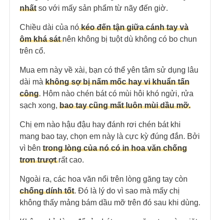
nhất
so với mấy sản phẩm từ nãy đến giờ.
Chiều dài của nó
kéo đến tận giữa cánh tay và
ôm khá sát
nên không bị tuột dù không có bo chun
trên cổ.
Mua em này về xài, bạn có thể yên tâm sử dụng lâu
dài mà
không sợ bị nấm mốc hay vi khuẩn tấn
công
. Hôm nào chén bát có mùi hôi khó ngửi, rửa
sạch xong,
bao tay cũng mất luôn mùi dầu mỡ.
Chị em nào hậu đậu hay đánh rơi chén bát khi
mang bao tay, chọn em này là cực kỳ đúng đắn. Bởi
vì bên
trong lòng của nó có in hoa văn chống
trơn trượt
rất cao.
Ngoài ra, các hoa văn nổi trên lòng găng tay còn
chống dính tốt
. Đó là lý do vì sao mà mấy chị
không thấy mảng bám dầu mỡ trên đó sau khi dùng.