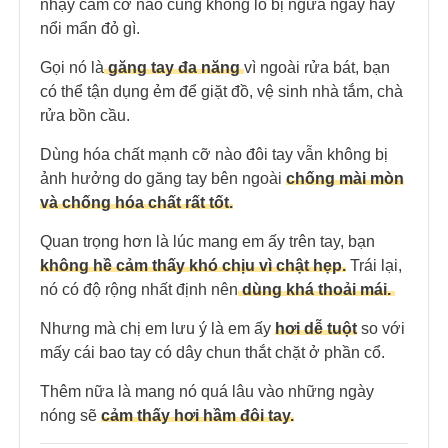
nhạy cảm cỡ nào cũng không lo bị ngứa ngáy hay
nổi mẩn đỏ gì.
Gọi nó là
găng tay đa năng
vì ngoài rửa bát, bạn
có thể tận dụng ẻm để giặt đồ, vệ sinh nhà tắm, chà
rửa bồn cầu.
Dùng hóa chất mạnh cỡ nào đôi tay vẫn không bị
ảnh hưởng do găng tay bên ngoài
chống mài mòn
và chống hóa chất rất tốt.
Quan trọng hơn là lúc mang em ấy trên tay, bạn
không hề cảm thấy khó chịu vì chật hẹp.
Trái lại,
nó có độ rộng nhất định nên
dùng khá thoải mái.
Nhưng mà chị em lưu ý là em ấy
hơi dễ tuột
so với
mấy cái bao tay có dây chun thắt chặt ở phần cổ.
Thêm nữa là mang nó quá lâu vào những ngày
nóng sẽ
cảm thấy hơi hầm đôi tay.