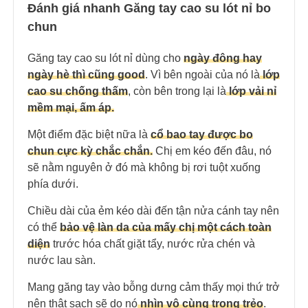
Đánh giá nhanh Găng tay cao su lót nỉ bo
chun
Găng tay cao su lót nỉ dùng cho
ngày đông hay
ngày hè thì cũng good
. Vì bên ngoài của nó là
lớp
cao su chống thấm
, còn bên trong lại là
lớp vải nỉ
mềm mại, ấm áp.
Một điểm đặc biệt nữa là
cổ bao tay được bo
chun cực kỳ chắc chắn.
Chị em kéo đến đâu, nó
sẽ nằm nguyên ở đó mà không bị rơi tuột xuống
phía dưới.
Chiều dài của ẻm kéo dài đến tận nửa cánh tay nên
có thể
bảo vệ làn da của mấy chị một cách toàn
diện
trước hóa chất giặt tẩy, nước rửa chén và
nước lau sàn.
Mang găng tay vào bỗng dưng cảm thấy mọi thứ trở
nên thật sạch sẽ do nó
nhìn vô cùng trong trẻo
.