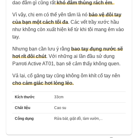
dao đâm gì cũng rất
khó đâm thủng rách ẻm
.
Vì vậy, chị em có thể yên tâm là nó
bảo vệ đôi tay
của bạn một cách tối đa
. Các vết trầy xước hầu
như không còn xuất hiện kể từ khi tôi mang ẻm vào
tay.
Nhưng bạn cần lưu ý rằng
bao tay đụng nước sẽ
hơi rít đôi chút
. Với những ai lần đầu sử dụng
Parroti Active AT01, bạn sẽ cảm thấy không quen.
Vả lại, cổ găng tay cũng không ôm khít cổ tay nên
cho cảm giác hơi lỏng lẻo.
Kích thước
33cm
Chất liệu
Cao su
Công dụng
Rửa bát, giặt đồ, làm vườn,...