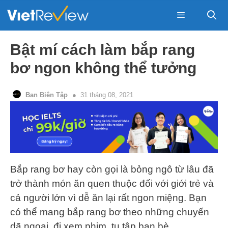
Skip
to
content
Menu
Bật mí cách làm bắp rang
bơ ngon không thể tưởng
Ban Biên Tập
31 tháng 08, 2021
Bắp rang bơ hay còn gọi là bỏng ngô từ lâu đã
trở thành món ăn quen thuộc đối với giới trẻ và
cả người lớn vì dễ ăn lại rất ngon miệng. Bạn
có thể mang bắp rang bơ theo những chuyến
dã ngoại, đi xem phim, tụ tập bạn bè…