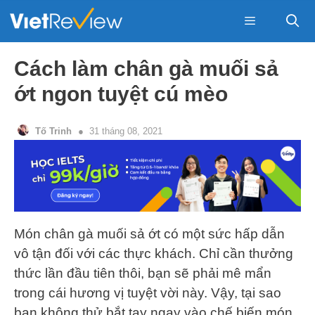
Skip
to
content
Menu
Cách làm chân gà muối sả
ớt ngon tuyệt cú mèo
Tố Trinh
31 tháng 08, 2021
Món chân gà muối sả ớt có một sức hấp dẫn
vô tận đối với các thực khách. Chỉ cần thưởng
thức lần đầu tiên thôi, bạn sẽ phải mê mẩn
trong cái hương vị tuyệt vời này. Vậy, tại sao
bạn không thử bắt tay ngay vào chế biến món