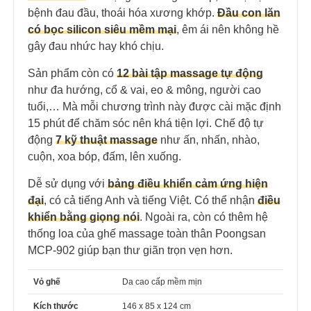
bệnh đau đầu, thoái hóa xương khớp.
Đầu con lăn
có bọc silicon siêu mềm mại
, êm ái nên không hề
gây đau nhức hay khó chịu.
Sản phẩm còn có
12 bài tập massage tự động
như đa hướng, cổ & vai, eo & mông, người cao
tuổi,… Mà mỗi chương trình này được cài mặc định
15 phút để chăm sóc nên khá tiện lợi. Chế độ tự
động
7 kỹ thuật massage
như ấn, nhấn, nhào,
cuộn, xoa bóp, đấm, lên xuống.
Dễ sử dụng với
bảng điều khiển cảm ứng hiện
đại
, có cả tiếng Anh và tiếng Việt.
Có thể nhận
điều
khiển bằng giọng nói
. Ngoài ra, còn có thêm hệ
thống loa của ghế massage toàn thân Poongsan
MCP-902 giúp bạn thư giãn trọn vẹn hơn.
Vỏ ghế
Da cao cấp mềm mịn
Kích thước
146 x 85 x 124 cm