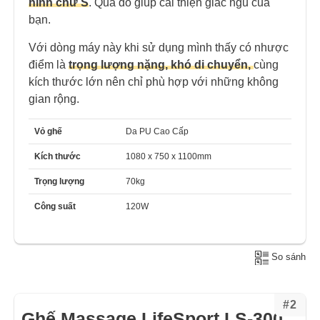
hình chữ S
. Qua đó giúp cải thiện giấc ngủ của
bạn.
Với dòng máy này khi sử dụng mình thấy có nhược
điểm là
t
rọng lượng nặng, khó di chuyển,
cùng
kích thước lớn nên chỉ phù hợp với những không
gian rộng.
Vỏ ghế
Da PU Cao Cấp
Kích thước
1080 x 750 x 1100mm
Trọng lượng
70kg
Công suất
120W
So sánh
#2
Ghế Massage LifeSport LS-300