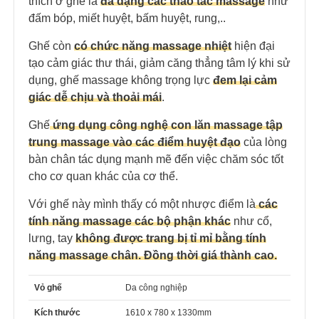
thích ở ghế là
đa dạng các thao tác massage
như
đấm bóp, miết huyệt, bấm huyệt, rung,..
Ghế còn
có chức năng massage nhiệt
hiện đại
tạo cảm giác thư thái, giảm căng thẳng tâm lý khi sử
dụng, ghế massage không trọng lực
đem lại cảm
giác dễ chịu và thoải mái
.
Ghế
ứng dụng công nghệ con lăn massage tập
trung massage vào các điểm huyệt đạo
của lòng
bàn chân tác dụng mạnh mẽ đến việc chăm sóc tốt
cho cơ quan khác của cơ thể.
Với ghế này mình thấy có một nhược điểm là
các
tính năng massage các bộ phận khác
như cổ,
lưng, tay
không được trang bị tỉ mỉ bằng tính
năng massage chân. Đồng thời giá thành cao.
Vỏ ghế
Da công nghiệp
Kích thước
1610 x 780 x 1330mm