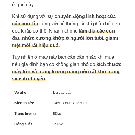
ở ghế này.
Khi sử dụng với sự
chuyển động linh hoạt của
các con lăn
cùng với hệ thống túi khí phân bổ đều
dọc khắp cơ thể. Nhanh chóng
làm dịu các cơn
đau nhức xương khớp ở người lớn tuổi, giamr
mệt mỏi rất hiệu quả.
Tuy nhiên ở máy này bạn cần cân nhắc khi mua
nếu gia đình bạn có không gian nhỏ do
kích thước
máy lớn và trọng lượng nặng nên rất khó trong
việc di chuyển.
Vỏ ghế
Da cao cấp
Kích thước
1460 x 800 x 1220mm
Trọng lượng
90kg
Công suất
150W