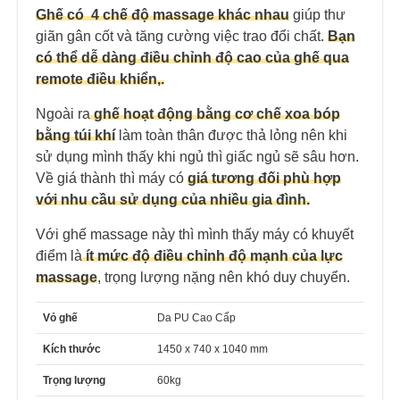
Ghế có 4 chế độ massage khác nhau
giúp thư
giãn gân cốt và tăng cường việc trao đổi chất.
Bạn
có thể dễ dàng điều chỉnh độ cao của ghế qua
remote điều khiển,.
Ngoài ra
ghế hoạt động bằng cơ chế xoa bóp
bằng túi khí
làm toàn thân được thả lỏng nên khi
sử dụng mình thấy khi ngủ thì giấc ngủ sẽ sâu hơn.
Về giá thành thì máy có
giá tương đối phù hợp
với nhu cầu sử dụng của nhiều gia đình.
Với ghế massage này thì mình thấy máy có khuyết
điểm là
ít mức độ điều chỉnh độ mạnh của lực
massage
, trọng lượng nặng nên khó duy chuyển.
Vỏ ghế
Da PU Cao Cấp
Kích thước
1450 x 740 x 1040 mm
Trọng lượng
60kg