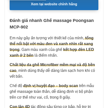
Xem tại website chính hãng
Đánh giá nhanh Ghế massage Poongsan
MCP-902
Em này gây ấn tượng với thiết kế của mình,
tổng
thể nổi bật với màu đen và xanh nhìn rất sang
trọng
. Gam màu xanh của ghế
kết hợp đèn LED
xanh ở 2 bên
là điểm nhấn.
Chất liệu da ghế Microfiber
mềm mại và độ bền
cao
, mình dùng thấy dễ dàng làm sạch hơn khi có
vết bẩn.
Chế độ
định vị huyệt đạo – body scan
trên mẫu
ghế massage toàn thân, dễ dàng định vị bộ phận
trên cơ thể như vai, cổ, trong 8 giây.
Con lăn 4D
tác động sâu từng cơ bắp, hỗ trợ trị