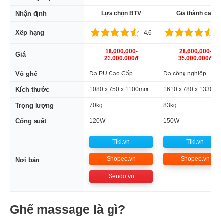
Nhận định
Lựa chọn BTV
Giá thành cao
Xếp hạng
4.6
4
18.000.000-
28.600.000-
Giá
23.000.000đ
35.000.000đ
Vỏ ghế
Da PU Cao Cấp
Da công nghiệp
Kích thước
1080 x 750 x 1100mm
1610 x 780 x 1330m
Trọng lượng
70kg
83kg
Công suất
120W
150W
Tiki.vn
Tiki.vn
Shopee.vn
Shopee.vn
Nơi bán
Sendo.vn
Ghế massage là gì?