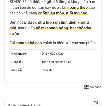
SU420-31 có
thiết kế gồm 3 tầng 4 khay
giúp bạn
thuận tiện để đồ. Em này được
làm bằng thép
cao
cấp có khả năng
chống ăn mòn, tuổi thọ cao.
Bên ngoài được
phủ lớp sơn tĩnh điện không
mùi
, mang đến
bề mặt sáng bóng, hạt chế trầy
xước
.
Giá thành khá cao
chính là điểm trừ của sản phẩm.
Kích thước
D42 x R20 x C20
Chất liệu
Thép phủ sơn tĩnh điện
Màu sắc
Cam, đen
So sánh
#4
Thương hiệu:
Harden