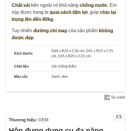
Chất vải
bên ngoài có khả năng
chống nước
. Em
này được trang bị
quai xách tiện lợi
, giúp
chịu tại
trọng lên đến 80kg
.
Tuy nhiên
đường chỉ may
của sản phẩm
không
được đẹp
.
D49 x R24 x C30 cm, D41 x R23 x C25
Kích thước
cm, D35 x R20 x C23 cm
Chất liệu
Vải chống thấm
Màu sắc
Xanh, đen
So sánh
#3
Thương hiệu:
OEM
Hộp đựng dụng cụ đa năng