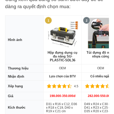
dàng ra quyết định chọn mua:
1
2
Hình ảnh
Hộp đựng dụng cụ
Túi đựng đồ ngh
đa năng SU-
nhựa cứng
PLASTIC-SDL36
Thương hiệu
OEM
OEM
Nhận định
Lựa chọn của BTV
Có nhiều ngăn
Xếp hạng
4.5
4
Giá
198.000-350.000đ
282.000-550.000đ
D31 x R16 x C12, D36
D49 x R24 x C30 cm,
Kích thước
x R18 x C19, D40 x
D41 x R23 x C25 cm,
R19 x C21 cm
D35 x R20 x C23 cm