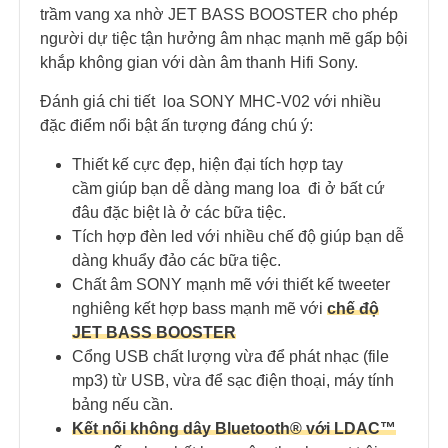
trầm vang xa nhờ JET BASS BOOSTER cho phép
người dự tiệc tận hưởng âm nhạc mạnh mẽ gấp bội
khắp không gian với dàn âm thanh Hifi Sony.
Đánh giá chi tiết loa SONY MHC-V02 với nhiều
đặc điểm nổi bật ấn tượng đáng chú ý:
Thiết kế cực đẹp, hiện đại tích hợp tay
cầm giúp bạn dễ dàng mang loa đi ở bất cứ
đâu đặc biệt là ở các bữa tiệc.
Tích hợp đèn led với nhiều chế độ giúp bạn dễ
dàng khuẩy đảo các bữa tiệc.
Chất âm SONY mạnh mẽ với thiết kế tweeter
nghiêng kết hợp bass mạnh mẽ với
chế độ
JET BASS BOOSTER
Cổng USB chất lượng vừa để phát nhạc (file
mp3) từ USB, vừa để sạc điện thoại, máy tính
bảng nếu cần.
Kết nối không dây Bluetooth® với LDAC™