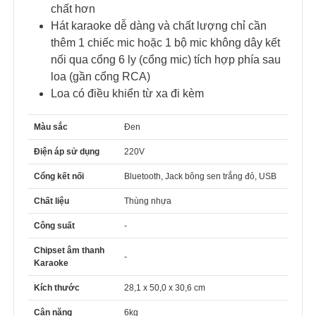
chất hơn
Hát karaoke dễ dàng và chất lượng chỉ cần
thêm 1 chiếc mic hoặc 1 bộ mic không dây kết
nối qua cổng 6 ly (cổng mic) tích hợp phía sau
loa (gần cổng RCA)
Loa có điều khiển từ xa đi kèm
Màu sắc
Đen
Điện áp sử dụng
220V
Cổng kết nối
Bluetooth, Jack bông sen trắng đỏ, USB
Chất liệu
Thùng nhựa
Công suất
-
Chipset âm thanh
-
Karaoke
Kích thước
28,1 x 50,0 x 30,6 cm
Cân nặng
6kg