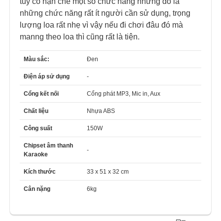
tuy có hạn chế một số chức năng nhưng đó là
những chức năng rất ít người cần sử dụng, trọng
lượng loa rất nhẹ vì vậy nếu đi chơi đâu đó mà
manng theo loa thì cũng rất là tiện.
Màu sắc:
Đen
Điện áp sử dụng
-
Cổng kết nối
Cổng phát MP3, Mic in, Aux
Chất liệu
Nhựa ABS
Công suất
150W
Chipset âm thanh
-
Karaoke
Kích thước
33 x 51 x 32 cm
Cân nặng
6kg