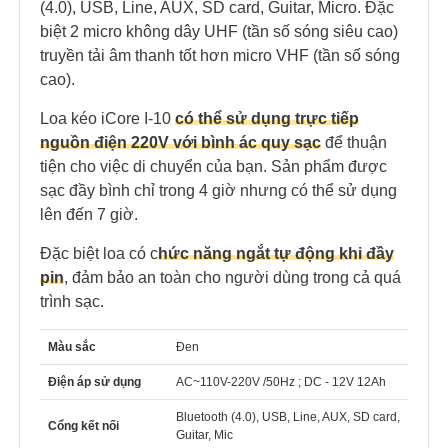
(4.0), USB, Line, AUX, SD card, Guitar, Micro. Đặc
biệt 2 micro không dây UHF (tần số sóng siêu cao)
truyền tải âm thanh tốt hơn micro VHF (tần số sóng
cao).
Loa kéo iCore I-10
có thể sử dụng trực tiếp
nguồn điện 220V với bình ác quy sạc
để thuận
tiện cho việc di chuyển của bạn. Sản phẩm được
sạc đầy bình chỉ trong 4 giờ nhưng có thể sử dụng
lên đến 7 giờ.
Đặc biệt loa có c
hức năng ngắt tự động khi đầy
pin
, đảm bảo an toàn cho người dùng trong cả quá
trình sạc.
Màu sắc
Đen
Điện áp sử dụng
AC~110V-220V /50Hz ; DC - 12V 12Ah
Bluetooth (4.0), USB, Line, AUX, SD card,
Cổng kết nối
Guitar, Mic