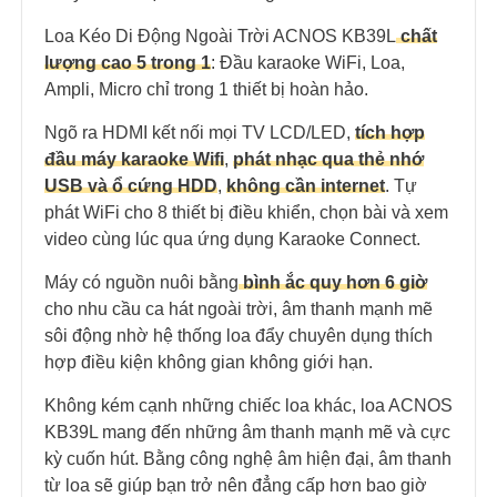
Loa Kéo Di Động Ngoài Trời ACNOS KB39L
chất
lượng cao 5 trong 1
: Đầu karaoke WiFi, Loa,
Ampli, Micro chỉ trong 1 thiết bị hoàn hảo.
Ngõ ra HDMI kết nối mọi TV LCD/LED,
tích hợp
đầu máy karaoke Wifi
,
phát nhạc qua thẻ nhớ
USB và ổ cứng HDD
,
không cần internet
. Tự
phát WiFi cho 8 thiết bị điều khiển, chọn bài và xem
video cùng lúc qua ứng dụng Karaoke Connect.
Máy có nguồn nuôi bằng
bình ắc quy hơn 6 giờ
cho nhu cầu ca hát ngoài trời, âm thanh mạnh mẽ
sôi động nhờ hệ thống loa đẩy chuyên dụng thích
hợp điều kiện không gian không giới hạn.
Không kém cạnh những chiếc loa khác, loa ​ACNOS
KB39L mang đến những âm thanh mạnh mẽ và cực
kỳ cuốn hút. Bằng công nghệ âm hiện đại, âm thanh
từ loa sẽ giúp bạn trở nên đẳng cấp hơn bao giờ