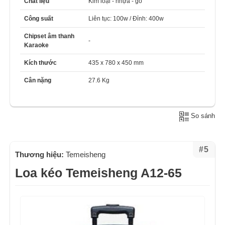
Chất liệu
Kim loại - nhựa - gỗ
Công suất
Liên tục: 100w / Đỉnh: 400w
Chipset âm thanh
-
Karaoke
Kích thước
435 x 780 x 450 mm
Cân nặng
27.6 Kg
So sánh
#5
Thương hiệu:
Temeisheng
Loa kéo Temeisheng A12-65