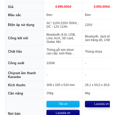
Giá
4.990.000đ
4.000.000đ
Màu sắc
Đen
Đen
AC~110V-220V /50Hz ;
Điện áp sử dụng
220V
DC - 12V 12Ah
Bluetooth (4.0), USB,
Bluetooth, Jack bông
Cổng kết nối
Line, AUX, SD card,
sen trắng đỏ, USB
Guitar, Mic
Thùng gỗ sơn phun
Chất liệu
Thùng nhựa
cao cấp, lưới thép…
Công suất
330W
-
Chipset âm thanh
-
-
Karaoke
Kích thước
308 x 330 x 534 mm
28,1 x 50,0 x 30,6 cm
Cân nặng
20kg
6kg
Tiki.vn
Lazada.vn
Lazada.vn
Nơi bán