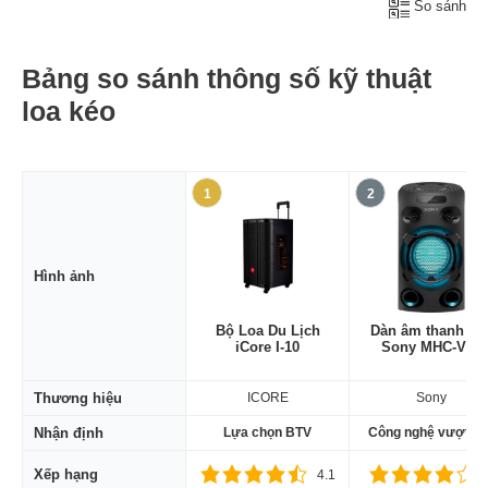
So sánh
Bảng so sánh thông số kỹ thuật
loa kéo
1
2
Hình ảnh
Bộ Loa Du Lịch
Dàn âm thanh Hif
iCore I-10
Sony MHC-V02
Thương hiệu
ICORE
Sony
Nhận định
Lựa chọn BTV
Công nghệ vượt trộ
Xếp hạng
4.1