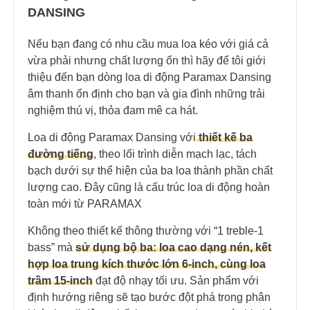
DANSING
Nếu bạn đang có nhu cầu mua loa kéo với giá cả
vừa phải nhưng chất lượng ổn thì hãy để tôi giới
thiệu đến bạn dòng loa di động Paramax Dansing
âm thanh ổn định cho bạn và gia đình những trải
nghiệm thú vị, thỏa đam mê ca hát.
Loa di động Paramax Dansing với
thiết kế ba
đường tiếng
, theo lối trình diễn mạch lạc, tách
bạch dưới sự thể hiện của ba loa thành phần chất
lượng cao. Đây cũng là cấu trúc loa di động hoàn
toàn mới từ PARAMAX
Không theo thiết kế thông thường với “1 treble-1
bass” mà
sử dụng bộ ba: loa cao dạng nén, kết
hợp loa trung kích thước lớn 6-inch, cùng loa
trầm 15-inch
đạt độ nhạy tối ưu. Sản phẩm với
định hướng riêng sẽ tạo bước đột phá trong phân