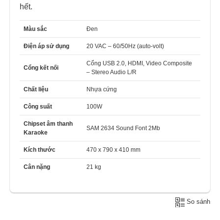
hết.
Màu sắc
Đen
Điện áp sử dụng
20 VAC – 60/50Hz (auto-volt)
Cổng USB 2.0, HDMI, Video Composite
Cổng kết nối
– Stereo Audio L/R
Chất liệu
Nhựa cứng
Công suất
100W
Chipset âm thanh
SAM 2634 Sound Font 2Mb
Karaoke
Kích thước
470 x 790 x 410 mm
Cân nặng
21 kg
So sánh