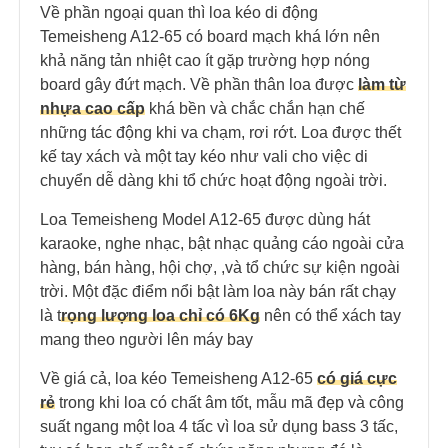
Về phần ngoại quan thì loa kéo di động
Temeisheng A12-65 có board mạch khá lớn nên
khả năng tản nhiệt cao ít gặp trường hợp nóng
board gây đứt mạch. Về phần thân loa được
làm từ
nhựa cao cấp
khá bền và chắc chắn hạn chế
những tác động khi va chạm, rơi rớt. Loa được thết
kế tay xách và một tay kéo như vali cho việc di
chuyển dễ dàng khi tổ chức hoạt động ngoài trời.
Loa Temeisheng Model A12-65 được dùng hát
karaoke, nghe nhạc, bật nhạc quảng cáo ngoài cửa
hàng, bán hàng, hội chợ, ,và tổ chức sự kiện ngoài
trời. Một đặc điểm nổi bật làm loa này bán rất chạy
là t
rọng lượng loa chỉ có 6Kg
nên có thể xách tay
mang theo người lên máy bay
Về giá cả, loa kéo Temeisheng A12-65
có giá cực
rẻ
trong khi loa có chất âm tốt, mẫu mã đẹp và công
suất ngang một loa 4 tấc vì loa sử dụng bass 3 tấc,