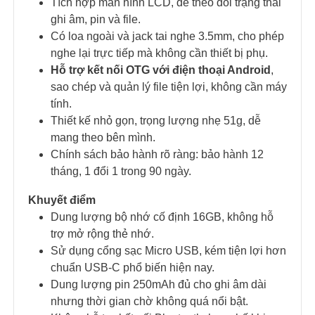
Tích hợp màn hình LCD, dễ theo dõi trạng thái
ghi âm, pin và file.
Có loa ngoài và jack tai nghe 3.5mm, cho phép
nghe lại trực tiếp mà không cần thiết bị phụ.
Hỗ trợ kết nối OTG với điện thoại Android
,
sao chép và quản lý file tiện lợi, không cần máy
tính.
Thiết kế nhỏ gọn, trọng lượng nhẹ 51g, dễ
mang theo bên mình.
Chính sách bảo hành rõ ràng: bảo hành 12
tháng, 1 đổi 1 trong 90 ngày.
Khuyết điểm
Dung lượng bộ nhớ cố định 16GB, không hỗ
trợ mở rộng thẻ nhớ.
Sử dụng cổng sạc Micro USB, kém tiện lợi hơn
chuẩn USB-C phổ biến hiện nay.
Dung lượng pin 250mAh đủ cho ghi âm dài
nhưng thời gian chờ không quá nổi bật.