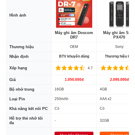
Hình ảnh
Máy ghi âm Doscom
Máy ghi âm Son
DR7
PX470
Thương hiệu
OEM
Sony
Nhận định
BTV khuyên dùng
Thương hiệu lớn
Xếp hạng
4.7
4
Giá
1.050.000đ
2.090.000đ
Bộ nhớ trong
16GB
4GB
Loại Pin
250mAh
AAA x2
Khả năng kết nối PC
Có
Có
Hỗ trợ thẻ nhớ tối
-
32GB
đa