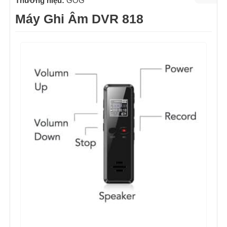
Thương hiệu:
GOG
Máy Ghi Âm DVR 818