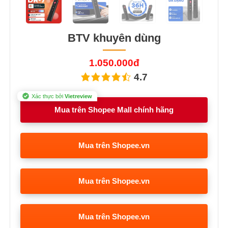
Previous
Next
BTV khuyên dùng
1.050.000đ
4.7
Xác thực bởi
Vietreview
Mua trên Shopee Mall chính hãng
Mua trên Shopee.vn
Mua trên Shopee.vn
Mua trên Shopee.vn