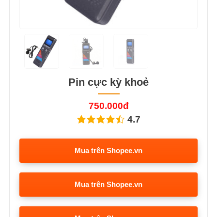
Pin cực kỳ khoẻ
750.000đ
4.7
Mua trên Shopee.vn
Mua trên Shopee.vn