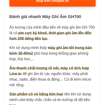
Mua trên Shopee.vn
Đánh giá nhanh Máy Ghi Âm GH700
Ấn tượng của mình đầu tiên về máy ghi âm GH 700
là có
pin cực kỳ khoẻ, thời gian ghi âm lến đến
hơn 200 tiếng liên tục
.
Khi sử dụng mình thấy
máy ghi âm tốt trong bán
kính 30-40m2
phù hợp trong không gian phòng
họp, lớp học,…
Âm thanh chất lượng rõ nét, máy có tích hợp
Line-in
để ghi âm từ các nguồn khác: máy phát
nhạc, radio, điện thoại di động… Có đi kèm micro
mở rộng.
Sản phẩm có vỏ bằng kim loại
nên khi sử dụng
mình cảm thấy chắc chắn và tin tưởng về độ bền