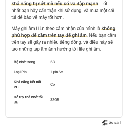
khả năng bị sứt mẻ nếu có va đập mạnh
. Tốt
nhất bạn hãy cẩn thận khi sử dụng, và mua một cái
túi để bảo vệ máy tốt hơn.
Máy ghi âm H1n theo cảm nhận của mình là
không
phù hợp để cầm trên tay để ghi âm
. Nếu bạn cầm
trên tay sẽ gây ra nhiều tiếng động, và điều này sẽ
tạo những tạp âm ảnh hưởng tới file ghi âm.
Bộ nhớ trong
SD
Loại Pin
1 pin AA.
Khả năng kết nối
Có
PC
Hỗ trợ thẻ nhớ tối
32GB
đa
So sánh