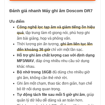
Đánh giá nhanh Máy ghi âm Doscom DR7
Ưu điểm
Công nghệ lọc tạp âm và giảm tiếng ồn hiệu
quả
, tập trung làm rõ giọng nói, phù hợp ghi
âm bài giảng, họp và phỏng vấn.
Thời lượng pin ấn tượng,
ghi âm liên tục lên
đến khoảng 36 giờ
chỉ với một lần sạc.
Hỗ trợ ghi âm chất lượng cao với định dạng
MP3/WAV
, đáp ứng nhiều nhu cầu sử dụng
khác nhau.
Bộ nhớ trong 16GB
đủ dùng cho nhiều giờ
ghi âm, không cần thẻ nhớ rời.
Ghi âm một chạm, thao tác đơn giản, hạn chế
bỏ lỡ nội dung quan trọng.
Tự động tách file sau mỗi 5 giờ ghi âm
, giúp
quản lý dữ liệu dễ dàng và an toàn hơn.