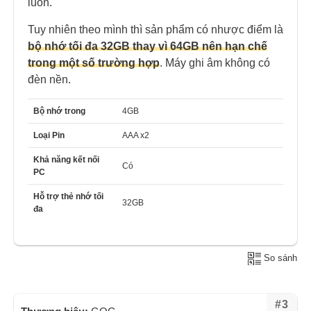
luôn.
Tuy nhiên theo mình thì sản phẩm có nhược điểm là
bộ nhớ tối đa 32GB thay vì 64GB nên hạn chế
trong một số trường hợp
. Máy ghi âm không có
đèn nền.
Bộ nhớ trong
4GB
Loại Pin
AAA x2
Khả năng kết nối
Có
PC
Hỗ trợ thẻ nhớ tối
32GB
đa
So sánh
#3