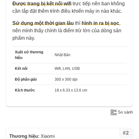
Được trang bị kết nối wifi
trực tiếp nên bạn không
cần lắp đặt thêm trình điều khiển máy in nào khác.
Sử dụng một thời gian lâu
thì
hình in ra bị sọc
,
nên mình thấy chính là điểm trừ lớn của dòng sản
phẩm này.
Xuất xứ thương
Nhật Bản
hiệu
Kết nối
Wifi, LAN, USB
Độ phân giải
300 x 300 dpi
Kích thước
18 x 6.33 x 13.6 cm
So sánh
#2
Thương hiệu:
Xiaomi