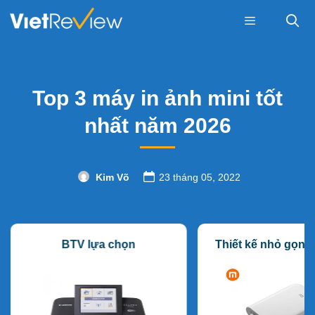
Skip
to
content
Menu
Top 3 máy in ảnh mini tốt
nhất năm 2026
Kim Võ
23 tháng 05, 2022
BTV lựa chọn
Thiết kế nhỏ gọn, 