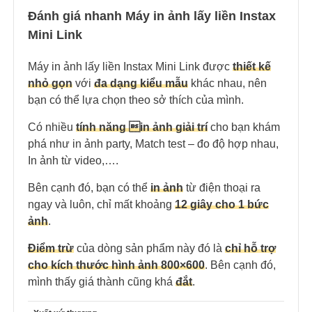
Đánh giá nhanh Máy in ảnh lấy liền Instax
Mini Link
Máy in ảnh lấy liền Instax Mini Link được
thiết kế
nhỏ gọn
với
đa dạng kiểu mẫu
khác nhau, nên
bạn có thể lựa chọn theo sở thích của mình.
Có nhiều
tính năng in ảnh giải trí
cho bạn khám
phá như in ảnh party, Match test – đo độ hợp nhau,
In ảnh từ video,….
Bên cạnh đó, bạn có thể
in ảnh
từ điện thoại ra
ngay và luôn, chỉ mất khoảng
12 giây cho 1 bức
ảnh
.
Điểm trừ
của dòng sản phẩm này đó là
chỉ hỗ trợ
cho kích thước hình ảnh 800×600
. Bên cạnh đó,
mình thấy giá thành cũng khá
đắt
.