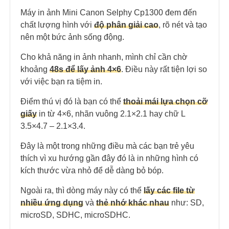
Máy in ảnh Mini Canon Selphy Cp1300 đem đến
chất lượng hình với
độ phân giải cao
, rõ nét và tạo
nên một bức ảnh sống động.
Cho khả năng in ảnh nhanh, mình chỉ cần chờ
khoảng
48s để lấy ảnh 4×6
. Điều này rất tiện lợi so
với việc bạn ra tiệm in.
Điểm thú vị đó là bạn có thể
thoải mái lựa chọn cỡ
giấy
in từ 4×6, nhãn vuông 2.1×2.1 hay chữ L
3.5×4.7 – 2.1×3.4.
Đây là một trong những điều mà các bạn trẻ yêu
thích vì xu hướng gần đây đó là in những hình có
kích thước vừa nhỏ để dễ dàng bỏ bóp.
Ngoài ra, thì dòng máy này có thể
lấy các file từ
nhiều ứng dụng
và
thẻ nhớ khác nhau
như: SD,
microSD, SDHC, microSDHC.