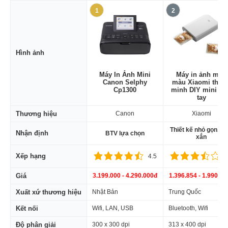
1
2
Hình ảnh
Máy In Ảnh Mini
Máy in ảnh mini
Canon Selphy
màu Xiaomi thôn
Cp1300
minh DIY mini c
tay
Thương hiệu
Canon
Xiaomi
Thiết kế nhỏ gọn, xi
Nhận định
BTV lựa chọn
xắn
Xếp hạng
4.5
3
Giá
3.199.000 - 4.290.000đ
1.396.854 - 1.990.00
Xuất xứ thương hiệu
Nhật Bản
Trung Quốc
Kết nối
Wifi, LAN, USB
Bluetooth, Wifi
Độ phân giải
300 x 300 dpi
313 x 400 dpi