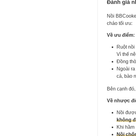
Đánh giá 
Nồi BBCooker
cháo tối ưu:
Về ưu điểm:
Ruột nồi
Vì thế n
Đồng thờ
Ngoài ra
cá, bào 
Bên cạnh đó, 
Về nhược đ
Nồi được 
không đ
Khi hầm
Nồi chố