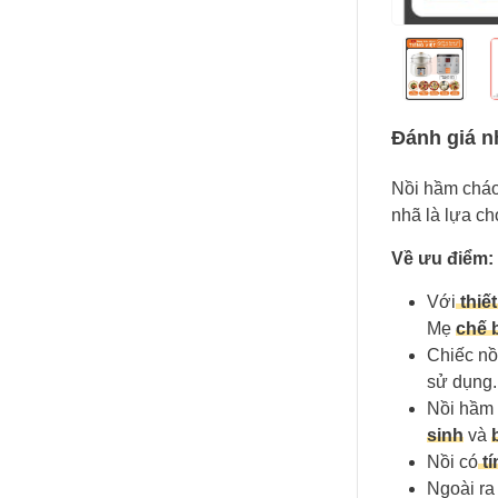
Đánh giá 
Nồi hầm cháo
nhã là lựa c
Về ưu điểm:
Với
thiết
Mẹ
chế 
Chiếc nồ
sử dụng.
Nồi hầm
sinh
và
Nồi có
tí
Ngoài ra