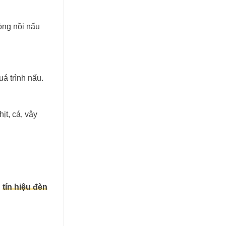
òng nồi nấu
uá trình nấu.
ịt, cá, vây
,
tín hiệu đèn