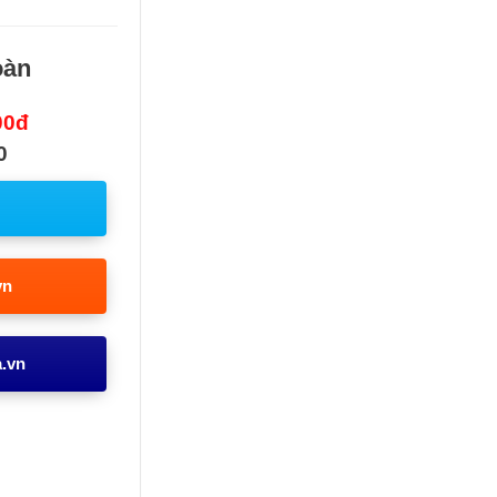
oàn
00đ
0
vn
a.vn