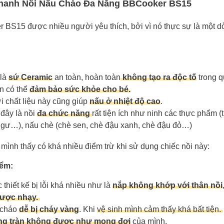
nhanh Nồi Nấu Cháo Đa Năng BBCooker BS15
 BS15 được nhiều người yêu thích, bởi vì nó thực sự là một d
 là
sứ Ceramic
an toàn, hoàn toàn
không tạo ra độc tố
trong q
ên có thể
đảm bảo sức khỏe cho bé.
i chất liệu này cũng giúp
nấu ở nhiệt độ cao
.
 đây là nồi
đa chức năng
rất tiện ích như ninh các thực phẩm (th
ngư…), nấu chè (chè sen, chè đậu xanh, chè đậu đỏ…)
mình thấy có khá nhiều điểm trừ khi sử dụng chiếc nồi này:
iểm:
thiết kế bị lỗi khá nhiều như là
nắp không khớp với thân nồi
ược nhạy.
 cháo
dễ bị cháy vàng
. Khi
vệ sinh mình cảm thấy khá bất tiện.
ng tràn không được như mong đợi
của mình.