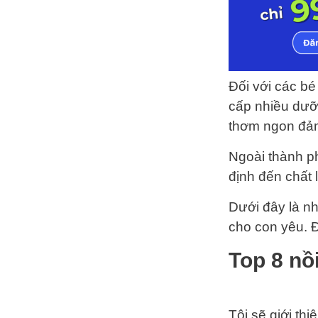
Đối với các b
cấp nhiều dưỡ
thơm ngon đả
Ngoài thành ph
định đến chất
Dưới đây là n
cho con yêu. Đ
Top 8 nồ
Tôi sẽ giới th