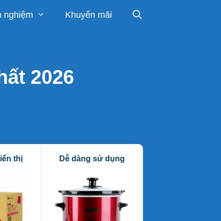
h nghiệm
Khuyến mãi
hất 2026
iển thị
Dễ dàng sử dụng
Chống trào hiệu 