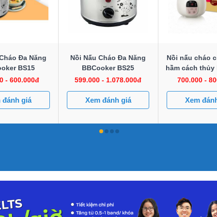
 Cháo Đa Năng
Nồi Nấu Cháo Đa Năng
Nồi nấu cháo c
oker BS15
BBCooker BS25
hầm cách thủy 
B08C
0 - 600.000đ
599.000 - 1.078.000đ
700.000 - 8
 đánh giá
Xem đánh giá
Xem đánh