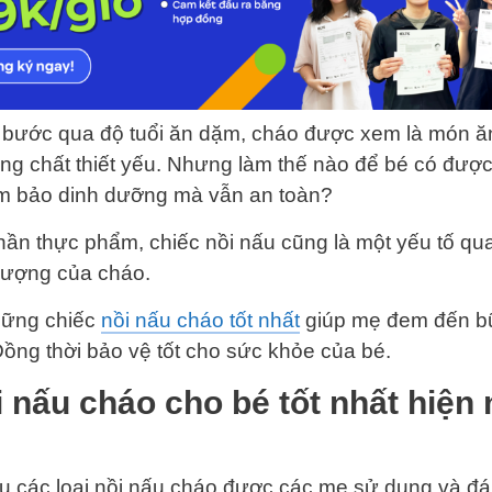
é bước qua độ tuổi ăn dặm, cháo được xem là món ă
ng chất thiết yếu. Nhưng làm thế nào để bé có được
m bảo dinh dưỡng mà vẫn an toàn?
ần thực phẩm, chiếc nồi nấu cũng là một yếu tố qu
 lượng của cháo.
hững chiếc
nồi nấu cháo tốt nhất
giúp mẹ đem đến b
ồng thời bảo vệ tốt cho sức khỏe của bé.
i nấu cháo cho bé tốt nhất hiện
iệu các loại nồi nấu cháo được các mẹ sử dụng và đ