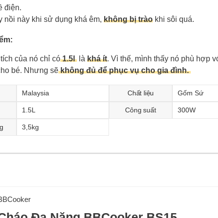
ề điện.
y nồi này khi sử dụng khá êm,
không bị trào
khi sôi quá.
ểm:
tích của nó chỉ có
1.5l
là
khá ít
. Vì thế, mình thấy nó phù hợp v
ho bé. Nhưng sẽ
không đủ để phục vụ cho gia đình.
Malaysia
Chất liệu
Gốm Sứ
1.5L
Công suất
300W
g
3,5kg
BBCooker
 Cháo Đa Năng BBCooker BS15