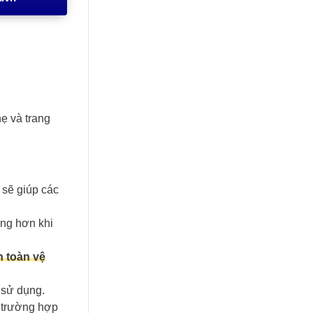
ẹ và trang
 sẽ giúp các
àng hơn khi
n toàn vệ
 sử dụng.
g trường hợp