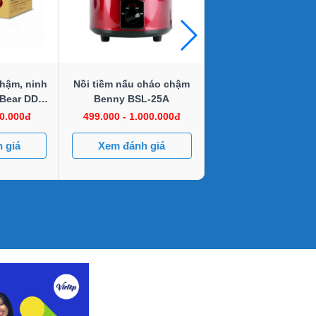
hậm, ninh
Nồi tiềm nấu cháo chậm
Nồi nấu cháo Korea
Bear DDZ-
Benny BSL-25A
KSC 15R
1
00.000đ
499.000 - 1.000.000đ
650.000 - 900.00
 giá
Xem đánh giá
Xem đánh giá