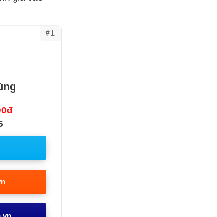
#1
ùng
00đ
5
vn
a.vn