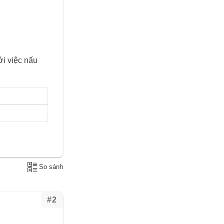
ới việc nấu
So sánh
#2