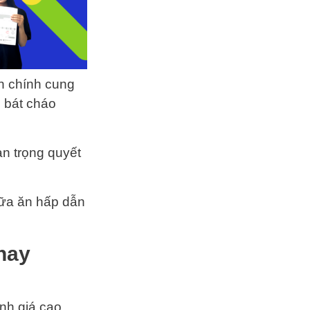
n chính cung
 bát cháo
an trọng quyết
ữa ăn hấp dẫn
 nay
ánh giá cao