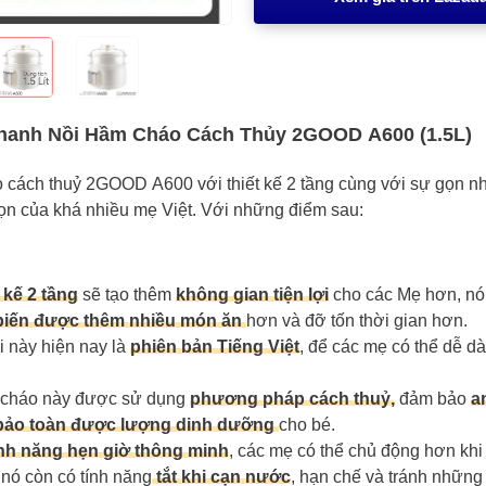
nhanh Nồi Hầm Cháo Cách Thủy 2GOOD A600 (1.5L)
 cách thuỷ 2GOOD A600 với thiết kế 2 tầng cùng với sự gọn nh
họn của khá nhiều mẹ Việt. Với những điểm sau:
 kế 2 tầng
sẽ tạo thêm
không gian tiện lợi
cho các Mẹ hơn, nó
biến được thêm nhiều món ăn
hơn và đỡ tốn thời gian hơn.
i này hiện nay là
phiên bản Tiếng Việt
, để các mẹ có thể dễ d
 cháo này được sử dụng
phương pháp cách thuỷ,
đảm bảo
a
bảo toàn được lượng dinh dưỡng
cho bé.
nh năng hẹn giờ thông minh
, các mẹ có thể chủ động hơn khi
 nó còn có tính năng
tắt khi cạn nước
, hạn chế và tránh nhữn