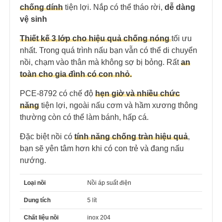
chống dính
tiện lợi. Nắp có thể tháo rời,
dễ dàng
vệ sinh
Thiết kế 3 lớp cho hiệu quả chống nóng
tối ưu
nhất. Trong quá trình nấu bạn vẫn có thể di chuyển
nồi, chạm vào thân mà không sợ bị bỏng. Rất
an
toàn cho gia đình có con nhỏ.
PCE-8792 có chế độ
hẹn giờ và nhiều chức
năng
tiện lợi, ngoài nấu cơm và hầm xương thông
thường còn có thể làm bánh, hấp cá.
Đặc biệt nồi có
tính năng chống tràn hiệu quả
,
bạn sẽ yên tâm hơn khi có con trẻ và đang nấu
nướng.
Loại nồi
Nồi áp suất điện
Dung tích
5 lít
Chất liệu nồi
inox 204