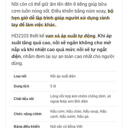
Nồi còn có thể giữ ấm lên đến 6 tiếng giúp bữa
cơm luôn nóng sốt. Điều khiển bằng núm xoay,
bộ
hẹn giờ dễ lập trình giúp người sử dụng rảnh
tay để làm việc khác.
HD2103 thiết kế
van xả áp suất tự động
.
Khi áp
suất tăng quá cao, nồi sẽ ngăn không cho mở
nắp và khi nhiệt cao quá mức nồi sẽ tự ngắt
điện
, nhằm đem lại sự an toàn cao nhất cho người
dùng.
Loại nồi
Nồi áp suất điện
Dung tích
5 lít
Lòng nồi hợp kim nhôm chống dính, vỏ
Chất liệu nồi
ngoài thép sơn tĩnh điện
Nấu cơm, Nấu cháo, Nấu soup, Nấu
Chức năng chính
canh, Nấu sườn, Nấu gà
Bảng điều khiển
Nút vặn có tiếng Việt