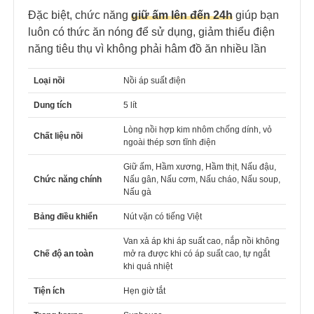
Đặc biệt, chức năng
giữ ấm lên đến 24h
giúp bạn
luôn có thức ăn nóng để sử dụng, giảm thiểu điện
năng tiêu thụ vì không phải hâm đồ ăn nhiều lần
Loại nồi
Nồi áp suất điện
Dung tích
5 lít
Lòng nồi hợp kim nhôm chống dính, vỏ
Chất liệu nồi
ngoài thép sơn tĩnh điện
Giữ ấm, Hầm xương, Hầm thịt, Nấu đậu,
Chức năng chính
Nấu gân, Nấu cơm, Nấu cháo, Nấu soup,
Nấu gà
Bảng điều khiển
Nút vặn có tiếng Việt
Van xả áp khi áp suất cao, nắp nồi không
Chế độ an toàn
mở ra được khi có áp suất cao, tự ngắt
khi quá nhiệt
Tiện ích
Hẹn giờ tắt