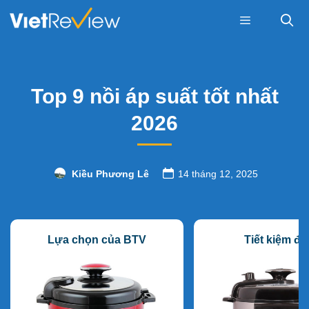
Skip
to
content
Menu
Top 9 nồi áp suất tốt nhất
2026
Kiều Phương Lê
14 tháng 12, 2025
Lựa chọn của BTV
Tiết kiệm đi