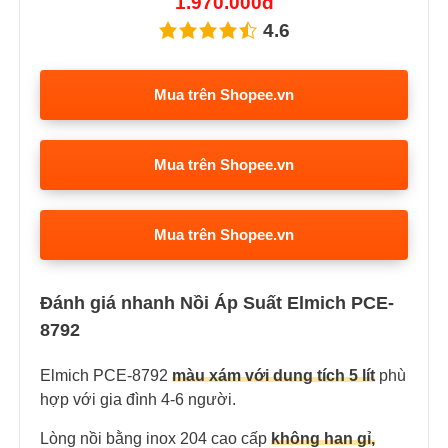
1.970.000đ
4.6
Mua trên Shopee.vn
Mua trên Shopee.vn
Mua trên Shopee.vn
Đánh giá nhanh Nồi Áp Suất Elmich PCE-
8792
Elmich PCE-8792
màu xám với dung tích 5 lít
phù
hợp với gia đình 4-6 người.
Lòng nồi bằng inox 204 cao cấp
không han gỉ,