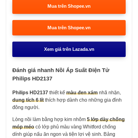
Mua trên Shopee.vn
Mua trên Shopee.vn
Xem giá trên Lazada.vn
Đánh giá nhanh Nồi Áp Suất Điện Tử
Philips HD2137
Philips HD2137
thiết kế
màu đen xám
nhã nhặn,
dung tích 6 lít
thích hợp dành cho những gia đình
đông người.
Lòng nồi làm bằng hợp kim nhôm
5 lớp dày chống
móp méo
có lớp phủ màu vàng Whitford chống
dính giúp nấu ăn ngon và tiện lợi vệ sinh. Bảng