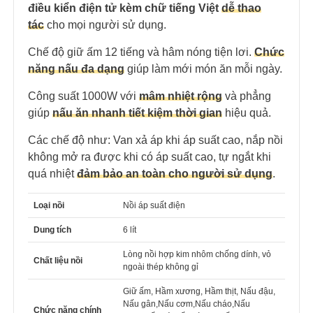
điều kiển điện tử kèm chữ tiếng Việt
dễ thao
tác
cho mọi người sử dụng.
Chế độ giữ ấm 12 tiếng và hâm nóng tiện lơi.
Chức
năng nấu đa dạng
giúp làm mới món ăn mỗi ngày.
Công suất 1000W với
mâm nhiệt rộng
và phẳng
giúp
nấu ăn nhanh tiết kiệm thời gian
hiệu quả.
Các chế độ như: Van xả áp khi áp suất cao, nắp nồi
không mở ra được khi có áp suất cao, tự ngắt khi
quá nhiệt
đảm bảo an toàn cho người sử dụng
.
Loại nồi
Nồi áp suất điện
Dung tích
6 lít
Lòng nồi hợp kim nhôm chống dính, vỏ
Chất liệu nồi
ngoài thép không gỉ
Giữ ấm, Hầm xương, Hầm thịt, Nấu đậu,
Nấu gân,Nấu cơm,Nấu cháo,Nấu
Chức năng chính