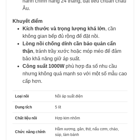
hành chính hãng 24 tháng, đạt tiêu chuẩn châu
Âu.
Khuyết điểm
Kích thước và trọng lượng khá lớn
, cần
không gian bếp đủ rộng để đặt nồi.
Lòng nồi chống dính cần bảo quản cẩn
thận
, tránh trầy xước hoặc móp méo để đảm
bảo khả năng giữ áp suất.
Công suất 1000W
phù hợp đa số nhu cầu
nhưng không quá mạnh so với một số mẫu cao
cấp hơn.
Loại nồi
Nồi áp suất điện
Dung tích
5 lít
Chất liệu nồi
Hợp kim nhôm
Hầm xương, gân, thịt, nấu cơm, cháo,
Chức năng chính
súp, làm bánh