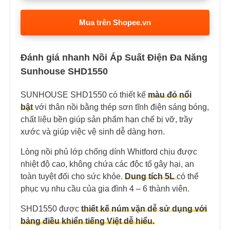
Mua trên Shopee.vn
Đánh giá nhanh Nồi Áp Suất Điện Đa Năng
Sunhouse SHD1550
SUNHOUSE SHD1550 có thiết kế
màu đỏ nổi
bật
với thân nồi bằng thép sơn tĩnh điện sáng bóng,
chất liệu bền giúp sản phẩm hạn chế bị vỡ, trầy
xước và giúp việc vệ sinh dễ dàng hơn.
Lòng nồi phủ lớp chống dính Whitford chịu được
nhiệt độ cao, không chứa các độc tố gây hại, an
toàn tuyệt đối cho sức khỏe.
Dung tích 5L
có thể
phục vụ nhu cầu của gia đình 4 – 6 thành viên.
SHD1550 được
thiết kế núm vặn dễ sử dụn
g
với
bảng điều khiển tiếng Việt dễ hiểu.