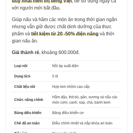
duy nhất hiển thị tiếng Việt
, dễ sử dụng ngay cả
với người mới bắt đầu.
Giúp nấu và hầm các món ăn trong thời gian ngắn
nhưng vẫn giữ được chất dinh dưỡng của thực
phẩm và
tiết kiệm từ 20 -50% điện năng
và thời
gian nấu ăn.
Giá thành rẻ
, khoảng 600.000đ.
Loại nồi
Nồi áp suất điện
Dung tích
5 lít
Chất liệu nồi
Hợp kim nhôm cao cấp
Hầm đậu, thịt bò, gân, xương và nấu các
Chức năng chính
món cơm, canh, súp, chá, bánh kem
Bảng điều khiển
Bảng điều khiển cơ
Chế độ an toàn
Điều chỉnh nhiệt và nắp khóa an toàn