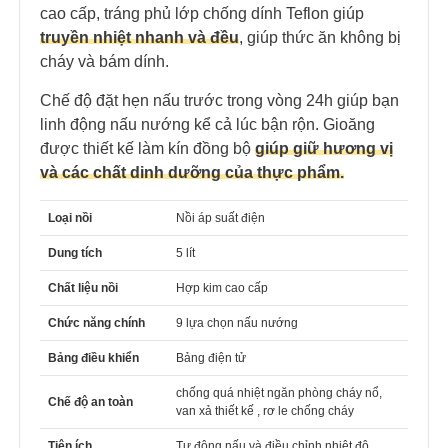
cao cấp, tráng phủ lớp chống dính Teflon giúp
truyền nhiệt nhanh và đều
, giúp thức ăn không bị
cháy và bám dính.
Chế độ đặt hẹn nấu trước trong vòng 24h giúp bạn
linh động nấu nướng kể cả lúc bận rộn. Gioăng
được thiết kế làm kín đồng bộ
giúp giữ hương vị
và các chất dinh dưỡng của thực phẩm.
Loại nồi
Nồi áp suất điện
Dung tích
5 lít
Chất liệu nồi
Hợp kim cao cấp
Chức năng chính
9 lựa chọn nấu nướng
Bảng điều khiển
Bảng điện tử
chống quá nhiệt ngăn phòng cháy nổ,
Chế độ an toàn
van xả thiết kế , rơ le chống cháy
Tiện ích
Tự động nấu và điều chỉnh nhiệt độ