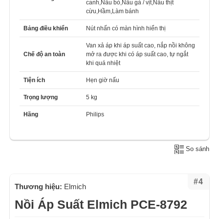
canh,Nấu bò,Nấu gà / vịt,Nấu thịt
cừu,Hầm,Làm bánh
Bảng điều khiển
Nút nhấn có màn hình hiển thị
Van xả áp khi áp suất cao, nắp nồi không
Chế độ an toàn
mở ra được khi có áp suất cao, tự ngắt
khi quá nhiệt
Tiện ích
Hẹn giờ nấu
Trọng lượng
5 kg
Hãng
Philips
So sánh
#4
Thương hiệu:
Elmich
Nồi Áp Suất Elmich PCE-8792