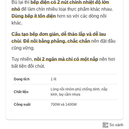
Bù lại thì
bếp điện có 2 nút chỉnh nhiệt độ lớn
nhỏ
để làm chín nhiều loại thực phẩm khác nhau.
Dùng bếp ít tốn điện
hơn so với các dòng nồi
khác.
Cấu tạo bếp đơn giản, dễ tháo lắp và dễ lau
chùi
.
Đế nồi bằng phẳng, chắc chắn
nên đặt đâu
cũng vững.
Tuy nhiên,
nồi 2 ngăn mà chỉ có một nắp
nên hơi
bất tiện đôi chút.
Dung tích
1 lít
Lòng nồi nhôm phủ chống dính, nắp
Chất liệu
kính, tay cầm nhựa
Công suất
700W và 1400W
So sánh