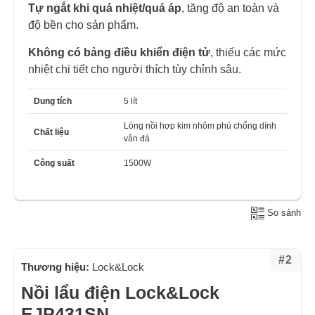
Tự ngắt khi quá nhiệt/quá áp
, tăng độ an toàn và
độ bền cho sản phẩm.
Không có bảng điều khiển điện tử
, thiếu các mức
nhiệt chi tiết cho người thích tùy chỉnh sâu.
Dung tích
5 lít
Lòng nồi hợp kim nhôm phủ chống dính
Chất liệu
vân đá
Công suất
1500W
So sánh
#2
Thương hiệu:
Lock&Lock
Nồi lẩu điện Lock&Lock
EJP431SN