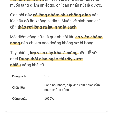
muốn tăng giảm nhiệt độ, chỉ cần nhấn nút là được.
Con nồi này
có lòng nhôm phủ chống dính
nên
lúc nấu đồ ăn không bị dính. Muốn vệ sinh bạn chỉ
cần
tháo rời lòng ra lau nhẹ là sạch
.
Một điểm cộng nữa là quanh nồi lẩu
có viền chống
nóng
nên chị em nào đoảng không sợ bị bỏng.
Tuy nhiên,
l
ớp viền này khá là mỏng
nên dễ vỡ
nhé!
Dùng thời gian ngắn thì trầy xướt
nhiều
trông khá cũ.
Dung tích
5 lít
Lòng nồi nhôm, nắp kính chịu nhiệt, viền
Chất liệu
nhựa chống bỏng
Công suất
1650W