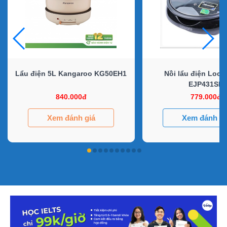
Lẩu điện 5L Kangaroo KG50EH1
Nồi lẩu điện Loc
EJP431SN
840.000đ
779.000đ
Xem đánh giá
Xem đánh gi