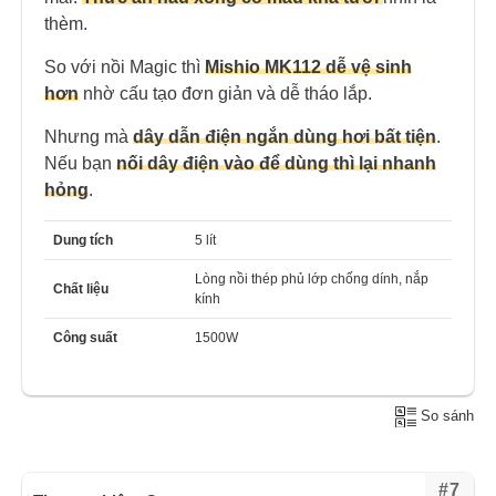
thèm.
So với nồi Magic thì
Mishio MK112 dễ vệ sinh
hơn
nhờ cấu tạo đơn giản và dễ tháo lắp.
Nhưng mà
dây dẫn điện ngắn dùng hơi bất tiện
.
Nếu bạn
nối dây điện vào để dùng thì lại nhanh
hỏng
.
Dung tích
5 lít
Lòng nồi thép phủ lớp chống dính, nắp
Chất liệu
kính
Công suất
1500W
So sánh
#7