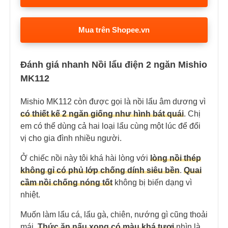
Mua trên Shopee.vn
Đánh giá nhanh Nồi lẩu điện 2 ngăn Mishio
MK112
Mishio MK112 còn được gọi là nồi lẩu âm dương vì
có thiết kế 2 ngăn giống như hình bát quái
. Chị
em có thể dùng cả hai loại lẩu cùng một lúc để đổi
vị cho gia đình nhiều người.
Ở chiếc nồi này tôi khá hài lòng với
lòng nồi thép
không gỉ có phủ lớp chống dính siêu bền
.
Quai
cầm nồi chống nóng tốt
không bị biến dạng vì
nhiệt.
Muốn làm lẩu cá, lẩu gà, chiên, nướng gì cũng thoải
mái.
Thức ăn nấu xong có màu khá tươi
nhìn là