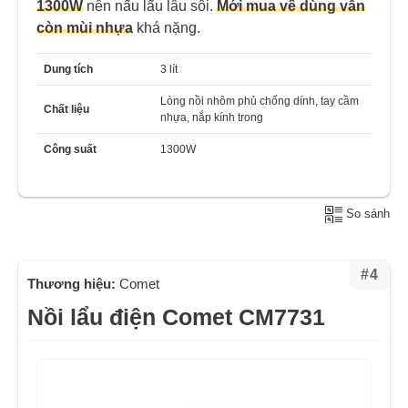
1300W
nên nấu lẩu lâu sôi.
Mới mua về dùng vẫn
còn mùi nhựa
khá nặng.
Dung tích
3 lít
Lòng nồi nhôm phủ chống dính, tay cầm
Chất liệu
nhựa, nắp kính trong
Công suất
1300W
So sánh
#4
Thương hiệu:
Comet
Nồi lẩu điện Comet CM7731