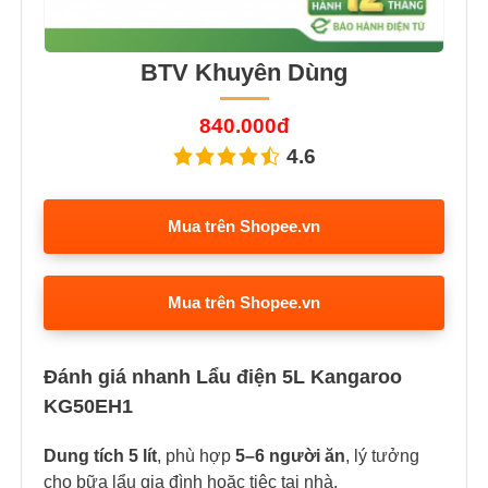
BTV Khuyên Dùng
840.000đ
4.6
Mua trên Shopee.vn
Mua trên Shopee.vn
Đánh giá nhanh Lẩu điện 5L Kangaroo
KG50EH1
Dung tích 5 lít
, phù hợp
5–6 người ăn
, lý tưởng
cho bữa lẩu gia đình hoặc tiệc tại nhà.