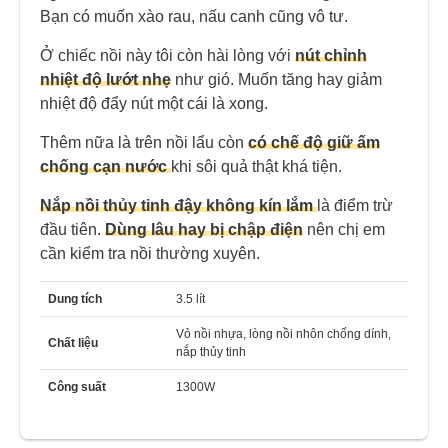
Bạn có muốn xào rau, nấu canh cũng vô tư.
Ở chiếc nồi này tôi còn hài lòng với
nút chỉnh
nhiệt độ lướt nhẹ
như gió. Muốn tăng hay giảm
nhiệt độ đẩy nút một cái là xong.
Thêm nữa là trên nồi lẩu còn
có chế độ giữ ấm
chống cạn nước
khi sôi quả thật khá tiện.
Nắp nồi thủy tinh đậy không kín lắm
là điểm trừ
đầu tiên.
Dùng lâu hay bị chập điện
nên chị em
cần kiểm tra nồi thường xuyên.
Dung tích
3.5 lít
Vỏ nồi nhựa, lòng nồi nhôn chống dính,
Chất liệu
nắp thủy tinh
Công suất
1300W