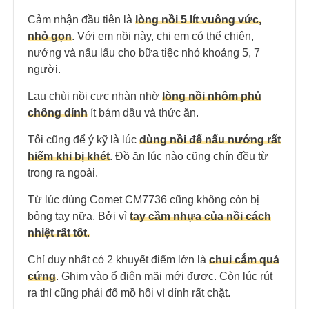
Cảm nhận đầu tiên là
lòng nồi 5 lít vuông vức,
nhỏ gọn
. Với em nồi này, chị em có thể chiên,
nướng và nấu lẩu cho bữa tiệc nhỏ khoảng 5, 7
người.
Lau chùi nồi cực nhàn nhờ
lòng nồi nhôm phủ
chống dính
ít bám dầu và thức ăn.
Tôi cũng để ý kỹ là lúc
dùng nồi để nấu nướng rất
hiếm khi bị khét
. Đồ ăn lúc nào cũng chín đều từ
trong ra ngoài.
Từ lúc dùng Comet CM7736 cũng không còn bị
bỏng tay nữa. Bởi vì
tay cầm nhựa của nồi cách
nhiệt rất tốt
.
Chỉ duy nhất có 2 khuyết điểm lớn là
chui cắm quá
cứng
. Ghim vào ổ điện mãi mới được. Còn lúc rút
ra thì cũng phải đổ mồ hôi vì dính rất chặt.