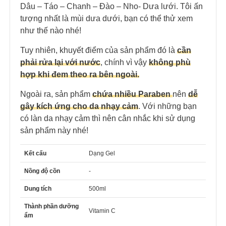
Dâu – Táo – Chanh – Đào – Nho- Dưa lưới. Tôi ấn
tượng nhất là mùi dưa dưới, bạn có thể thử xem
như thế nào nhé!
Tuy nhiên, khuyết điểm của sản phẩm đó là
cần
phải rửa lại với nước
, chính vì vậy
không phù
hợp khi đem theo ra bên ngoài.
Ngoài ra, sản phẩm
chứa nhiều Paraben
nên
dễ
gây kích ứng cho da nhạy cảm
. Với những bạn
có làn da nhạy cảm thì nên cân nhắc khi sử dụng
sản phẩm này nhé!
Kết cấu
Dạng Gel
Nồng độ cồn
-
Dung tích
500ml
Thành phần dưỡng
Vitamin C
ẩm