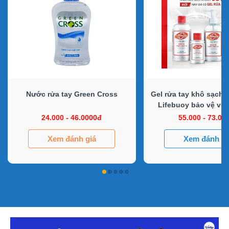
Nước rửa tay Green Cross
Gel rửa tay khô sạch 
Lifebuoy bảo vệ vượt
(Chai nắp 235
24.000 - 46.0000đ
55.000 - 73.00
Xem đánh giá
Xem đánh gi