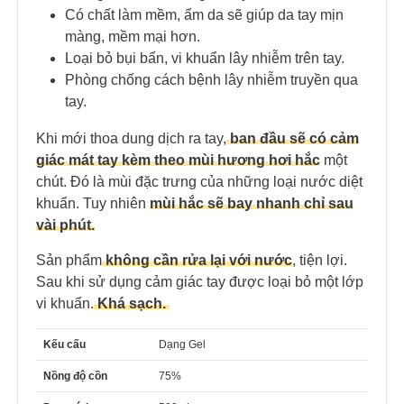
Có chất làm mềm, ẩm da sẽ giúp da tay mịn
màng, mềm mại hơn.
Loại bỏ bụi bẩn, vi khuẩn lây nhiễm trên tay.
Phòng chống cách bệnh lây nhiễm truyền qua
tay.
Khi mới thoa dung dịch ra tay,
ban đầu sẽ có cảm
giác mát tay kèm theo mùi hương hơi hắc
một
chút. Đó là mùi đặc trưng của những loại nước diệt
khuẩn. Tuy nhiên
mùi hắc sẽ bay nhanh chỉ sau
vài phút.
Sản phẩm
không cần rửa lại với nước
, tiện lợi.
Sau khi sử dụng cảm giác tay được loại bỏ một lớp
vi khuẩn.
Khá sạch.
Kếu cấu
Dạng Gel
Nồng độ cồn
75%