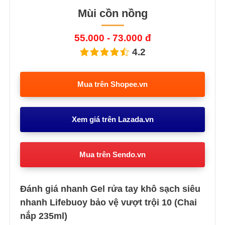
Mùi cồn nồng
55.000 - 73.000 đ
4.2
Mua trên Shopee.vn
Xem giá trên Lazada.vn
Mua trên Sendo.vn
Đánh giá nhanh Gel rửa tay khô sạch siêu
nhanh Lifebuoy bảo vệ vượt trội 10 (Chai
nắp 235ml)