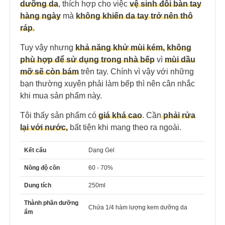
dưỡng da
, thích hợp cho việc
vệ sinh đôi bàn tay
hàng ngày
mà
không khiến da tay trở nên thô
ráp
.
Tuy vậy nhưng
khả năng khử mùi kém,
không
phù hợp để sử dụng trong nhà bếp
vì
mùi dầu
mỡ sẽ còn bám
trên tay. Chính vì vậy với những
bạn thường xuyên phải làm bếp thì nên cân nhắc
khi mua sản phẩm này.
Tôi thấy sản phẩm có
giá khá cao
. Cần
phải rửa
lại với nước,
bất tiện khi mang theo ra ngoài.
Kết cấu
Dạng Gel
Nồng độ cồn
60 - 70%
Dung tích
250ml
Thành phần dưỡng
Chứa 1/4 hàm lượng kem dưỡng da
ẩm