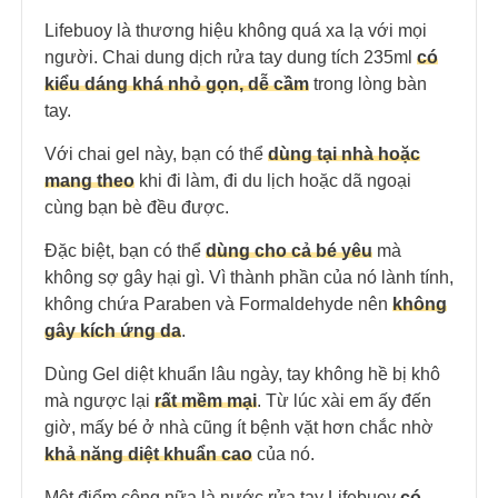
Lifebuoy là thương hiệu không quá xa lạ với mọi
người. Chai dung dịch rửa tay dung tích 235ml
có
kiểu dáng khá nhỏ gọn, dễ cầm
trong lòng bàn
tay.
Với chai gel này, bạn có thể
dùng tại nhà hoặc
mang theo
khi đi làm, đi du lịch hoặc dã ngoại
cùng bạn bè đều được.
Đặc biệt, bạn có thể
dùng cho cả bé yêu
mà
không sợ gây hại gì. Vì thành phần của nó lành tính,
không chứa Paraben và Formaldehyde nên
không
gây kích ứng da
.
Dùng Gel diệt khuẩn lâu ngày, tay không hề bị khô
mà ngược lại
rất mềm mại
. Từ lúc xài em ấy đến
giờ, mấy bé ở nhà cũng ít bệnh vặt hơn chắc nhờ
khả năng diệt khuẩn cao
của nó.
Một điểm cộng nữa là nước rửa tay Lifebuoy
có