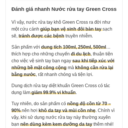
Đánh giá nhanh Nước rửa tay Green Cross
Vì vậy, nước rửa tay khô Green Cross ra đời như
một cứu cánh
giúp bạn vệ sinh đôi bàn tay
sạch
sẽ,
tránh được các bệnh
truyền nhiễm.
Sản phẩm với
dung tích 100ml, 250ml, 500ml
…
thích hợp cho những chuyến
đi du lịc
h
, thuận tiện
cho việc vệ sinh tay bạn ngay
sau khi tiếp xúc với
những bề mặt công cộng
mà
không cần rửa lại
bằng nước
, rất nhanh chóng và tiện lợi.
Dung dịch rửa tay diệt khuẩn Green Cross có tác
dụng làm
giảm 99.9% vi khuẩn
.
Tuy nhiên, do sản phẩm có
nồng độ cồn từ 70 –
90%
nên hơi
khô da tay và mùi cồn nhẹ
. Chính vì
vậy, khi sử dụng nước rửa tay này thường xuyên
bạn
nên dùng kèm kem dưỡng da tay
thêm nhé!