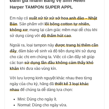
Đánh giá nhanh Băng Vệ Sinh Helen
Harper TAMPON SUPER APPL
Em này có
xuất xứ từ xứ sở hoa
anh đào – Nhật
Bản
. Sản phẩm với
lõi bông cotton tự nhiên,
không xơ
, mang lại cảm giác mềm mại dễ chịu khi
sử dụng cùng với
độ thấm hút cao
.
Ngoài ra, loại tampon này
được trang bị thêm cần
đẩy
, đảm bảo vệ sinh và độ tiện dụng khi sử dụng
cho các chị em chúng ta. Việc có cần đẩy sẽ giúp
các bạn
sử dụng lần đầu không cảm thấy khó
khăn
khi đưa vào vùng kín.
Với lưu lượng kinh nguyệt khác nhau theo từng
ngày của chu kỳ, hãng đã
thiết kế 3 loại khác
nhau
để chúng ta dễ dàng lựa chọn:
Mini: Dùng cho ngày ít.
Normal: Dùng cho ngày vừa.