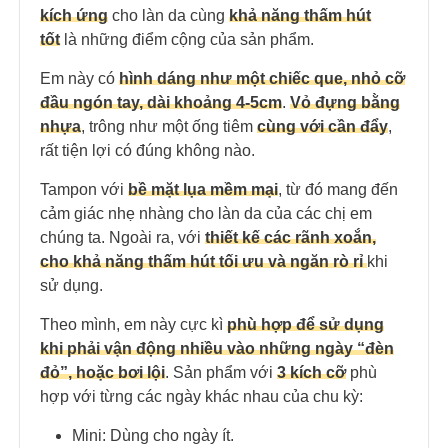
kích ứng
cho làn da cùng
khả năng thấm hút
tốt
là những điểm cộng của sản phẩm.
Em này có
hình dáng như một chiếc que, nhỏ cỡ
đầu ngón tay, dài khoảng 4-5cm
.
Vỏ đựng bằng
nhựa
, trông như một ống tiêm
cùng với cần đẩy
,
rất tiện lợi có đúng không nào.
Tampon với
bề mặt lụa mềm mại
, từ đó mang đến
cảm giác nhẹ nhàng cho làn da của các chị em
chúng ta. Ngoài ra, với
thiết kế các rãnh xoắn,
cho khả năng thấm hút tối ưu và ngăn rò rỉ
khi
sử dụng.
Theo mình, em này cực kì
phù hợp để sử dụng
khi phải vận động nhiều vào những ngày “đèn
đỏ”, hoặc bơi lội
. Sản phẩm với
3 kích cỡ
phù
hợp với từng các ngày khác nhau của chu kỳ:
Mini: Dùng cho ngày ít.