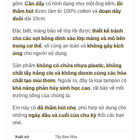
gồm:
Cần đẩy
có hình dạng như một ống tiêm,
lõi
thấm hút
được làm từ 100% cotton và
đoạn dây
đuôi
dài 10cm.
Đặc biệt, màng bảo vệ lớp lõi được
thiết kế tránh
cho các sợi bông dính vào lớp màng và mô bên
trong cơ thể
, vô cùng an toàn và
không gây kích
ứng
cho người sử dụng.
Sản phẩm
không có chứa nhựa plastic, không
chất tẩy trắng clo và không dioxin cùng các hóa
chất tạo mùi thơm
. Ngoài ra, đây là loại tampon có
khả năng phân hủy sinh học cao
, rất bảo vệ môi
trường sống của chúng ta.
Em này có
độ thấm hút nhẹ
, phù hợp sử dụng cho
những
ngày đầu và cuối của chu kỳ
thôi các bạn
nhé.
Xuất xứ
Tây Ban Nha