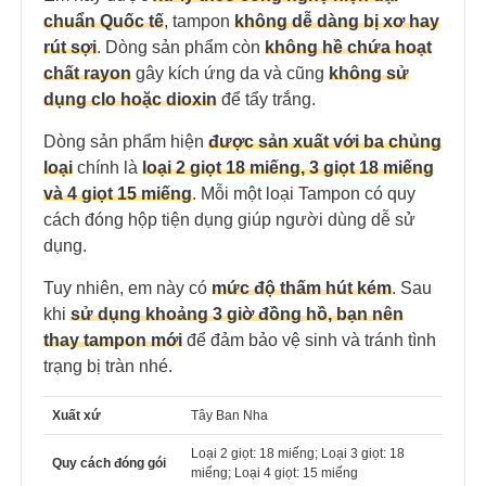
chuẩn Quốc tế
, tampon
không dễ dàng bị xơ hay
rút sợi
. Dòng sản phẩm còn
không hề chứa hoạt
chất rayon
gây kích ứng da và cũng
không sử
dụng clo hoặc dioxin
để tẩy trắng.
Dòng sản phẩm hiện
được sản xuất với ba chủng
loại
chính là
l
oại 2 giọt 18 miếng, 3 giọt 18 miếng
và 4 giọt 15 miếng
. Mỗi một loại Tampon có quy
cách đóng hộp tiện dụng giúp người dùng dễ sử
dụng.
Tuy nhiên, em này có
mức độ thấm hút kém
. Sau
khi
sử dụng khoảng 3 giờ đồng hồ, bạn nên
thay tampon mới
để đảm bảo vệ sinh và tránh tình
trạng bị tràn nhé.
Xuất xứ
Tây Ban Nha
Loại 2 giọt: 18 miếng; Loại 3 giọt: 18
Quy cách đóng gói
miếng; Loại 4 giọt: 15 miếng