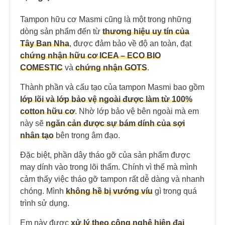
Tampon hữu cơ Masmi cũng là một trong những
dòng sản phẩm đến từ
thương hiệu uy tín của
Tây Ban Nha
, được đảm bảo về độ an toàn, đạt
chứng nhận hữu cơ ICEA – ECO BIO
COMESTIC
và
chứng nhận GOTS
.
Thành phần và cấu tạo của tampon Masmi bao gồm
lớp lõi và lớp bảo vệ ngoài được làm từ 100%
cotton hữu cơ
. Nhờ lớp bảo vệ bên ngoài mà em
này sẽ
ngăn cản được sự bám dính của sợi
nhân tạo
bên trong âm đạo.
Đặc biệt, phần dây tháo gỡ của sản phẩm được
may dính vào trong lõi thấm. Chính vì thế mà mình
cảm thấy việc tháo gỡ tampon rất dễ dàng và nhanh
chóng. Mình
không hề bị vướng víu
gì trong quá
trình sử dụng.
Em này được
xử lý theo công nghệ hiện đại