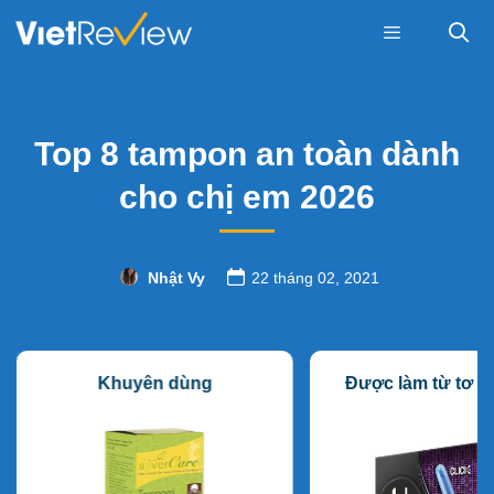
Skip
to
content
Menu
Top 8 tampon an toàn dành
cho chị em 2026
Nhật Vy
22 tháng 02, 2021
Khuyên dùng
Được làm từ tơ n