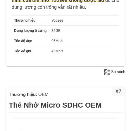
hình của thẻ nhớ Yoosee không được lâu
dù cho
dung lượng còn trống vẫn rất nhiều.
Thương hiệu
Yoosee
Dung lượng ổ cứng
32GB
Tốc độ đọc
95Mb/s
Tốc độ ghi
45Mb/s
So sánh
#7
Thương hiệu:
OEM
Thẻ Nhớ Micro SDHC OEM