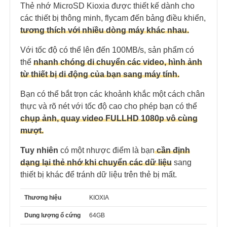
Thẻ nhớ MicroSD Kioxia được thiết kế dành cho
các thiết bị thông minh, flycam đến bảng điều khiển,
tương thích với nhiều dòng máy khác nhau.
Với tốc độ có thể lên đến 100MB/s, sản phẩm có
thể
nhanh chóng di chuyển các video, hình ảnh
từ thiết bị di động của bạn sang máy tính.
Bạn có thể bắt trọn các khoảnh khắc một cách chân
thực và rõ nét với tốc độ cao cho phép bạn có thể
chụp ảnh, quay video FULLHD 1080p vô cùng
mượt.
Tuy nhiên
có một nhược điểm là bạn
cần định
dạng lại thẻ nhớ khi chuyển các dữ liệu
sang
thiết bị khác để tránh dữ liệu trên thẻ bị mất.
Thương hiệu
KIOXIA
Dung lượng ổ cứng
64GB