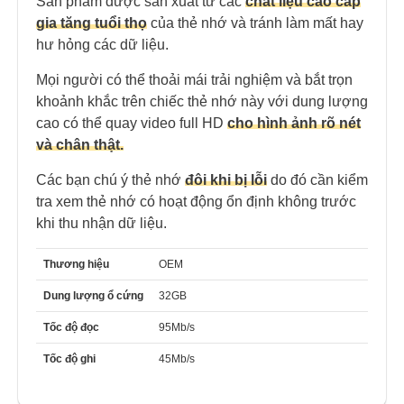
Sản phẩm được sản xuất từ các
chất liệu cao cấp
gia tăng tuổi thọ
của thẻ nhớ và tránh làm mất hay
hư hỏng các dữ liệu.
Mọi người có thể thoải mái trải nghiệm và bắt trọn
khoảnh khắc trên chiếc thẻ nhớ này với dung lượng
cao có thể quay video full HD
cho hình ảnh rõ nét
và chân thật.
Các bạn chú ý thẻ nhớ
đôi khi bị lỗi
do đó cần kiểm
tra xem thẻ nhớ có hoạt động ổn định không trước
khi thu nhận dữ liệu.
Thương hiệu
OEM
Dung lượng ổ cứng
32GB
Tốc độ đọc
95Mb/s
Tốc độ ghi
45Mb/s