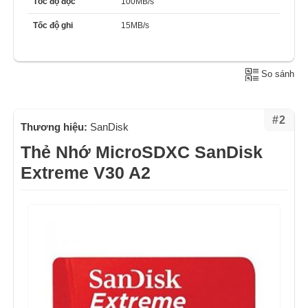
Tốc độ đọc
100MB/s
Tốc độ ghi
15MB/s
So sánh
#2
Thương hiệu:
SanDisk
Thẻ Nhớ MicroSDXC SanDisk
Extreme V30 A2