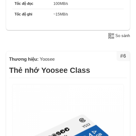
Tốc độ đọc
100MB/s
Tốc độ ghi
~15MB/s
So sánh
#6
Thương hiệu:
Yoosee
Thẻ nhớ Yoosee Class