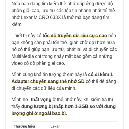
Nếu bạn đang tìm kiếm thẻ nhớ đáp ứng được độ
phân giải cao, lưu trữ các tệp tin nhanh nhất thì thẻ
nhớ Lexar MICRO 633X là thứ mà bạn đang tìm
kiếm.
Thiết bị này có
tốc độ truyền dữ liệu cực cao
nên
bạn không cần phải tốn thời gian chờ đợi hơn nữa
nó có thể giúp bạn lưu trữ, phát lại và di chuyển các
MultiMedia chỉ trong nháy mắt bao gồm cả những
video có độ phân giải cao.
Mình cũng khá ấn tượng ở em này là
có đi kèm 1
Adapter chuyển sang thẻ nhớ SD
có thể dễ dàng
di chuyển các dữ liệu của mình.
Mình hơi
thất vọng
ở thẻ nhớ này, khi kiểm tra thì
thấy
dung lượng bị thấp hơn 1-2GB so với dung
lượng ghi ở ngoài bao bì.
Thương hiệu
Lexar