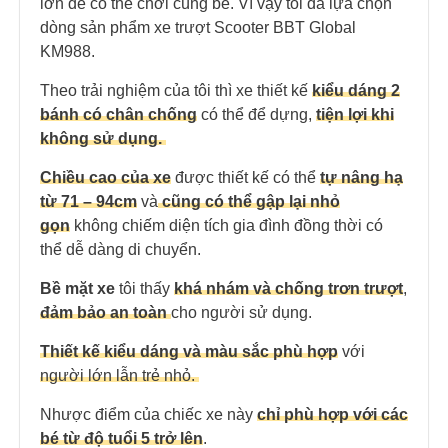
lớn để có thể chơi cùng bé. Vì vậy tôi đã lựa chọn
dòng sản phẩm xe trượt Scooter BBT Global
KM988.
Theo trải nghiệm của tôi thì xe thiết kế
kiểu dáng 2
bánh có chân chống
có thể để dựng,
tiện lợi khi
không sử dụng.
Chiều cao của xe
được thiết kế có thể
tự nâng hạ
từ 71 – 94cm
và
cũng có thể gập lại nhỏ
gọn
không chiếm diện tích gia đình đồng thời có
thể dễ dàng di chuyển.
Bề mặt xe
tôi thấy
khá nhám và chống trơn trượt
,
đảm bảo an toàn
cho người sử dụng.
Thiết kế kiểu dáng và màu sắc phù hợp
với
người lớn lẫn trẻ nhỏ.
Nhược điểm của chiếc xe này
chỉ phù hợp với các
bé từ độ tuổi 5 trở lên
.