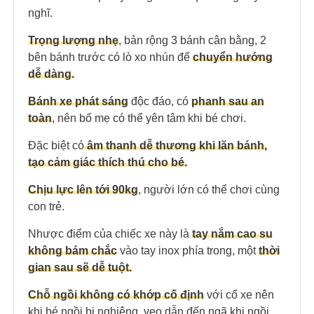
nghĩ.
Trọng lượng nhẹ
, bản rộng 3 bánh cân bằng, 2
bên bánh trước có lò xo nhún để
chuyển hướng
dễ dàng.
Bánh xe phát sáng
độc đáo, có
phanh sau an
toàn
, nên bố mẹ có thể yên tâm khi bé chơi.
Đặc biệt có
âm thanh dễ thương khi lăn bánh,
tạo cảm giác thích thú cho bé.
Chịu lực lên tới 90kg
, người lớn có thể chơi cùng
con trẻ.
Nhược điểm của chiếc xe này là
tay nắm cao su
không bám chắc
vào tay inox phía trong, một
thời
gian sau sẽ dễ tuột.
Chỗ ngồi không có khớp cố định
với cổ xe nên
khi bé ngồi bị nghiêng, vẹo dẫn đến ngã khi ngồi