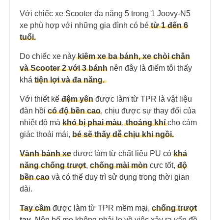
Với chiếc xe Scooter đa năng 5 trong 1 Joovy-N5
xe phù hợp với những gia đình có bé
từ 1 đến 6
tuổi.
Do chiếc xe này
kiêm xe ba bánh, xe chòi chân
và Scooter 2 với 3 bánh
nên đây là điểm tôi thấy
khá
tiện lợi và đa năng.
Với thiết kế
đệm yên
được làm từ TPR là vật liệu
đàn hồi
có độ bền cao
, chịu được sự thay đổi của
nhiệt độ mà
khó bị phai màu
,
thoáng khí
cho cảm
giác thoải mái,
bé sẽ thấy dễ chịu khi ngồi.
Vành bánh xe
được làm từ chất liệu PU có
khả
năng chống trượt
,
chống mài mòn
cực tốt,
độ
bền cao
và có thể duy trì sử dụng trong thời gian
dài.
Tay cầm
được làm từ TPR mềm mại,
chống trượt
tay
. Nên bố mẹ không phải lo về việc xảy ra vấn đề