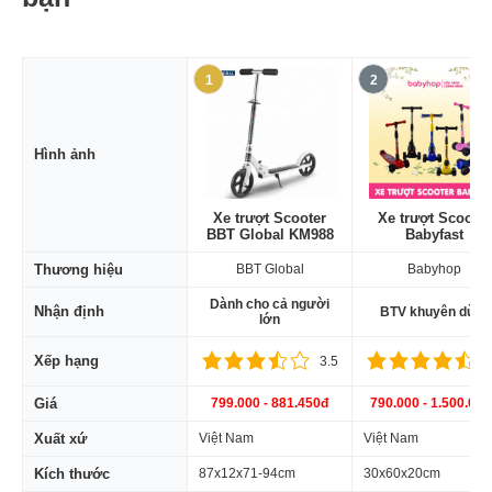
1
2
Hình ảnh
Xe trượt Scooter
Xe trượt Scooter
BBT Global KM988
Babyfast
Thương hiệu
BBT Global
Babyhop
Dành cho cả người
Nhận định
BTV khuyên dùng
lớn
Xếp hạng
3.5
4
Giá
799.000 - 881.450đ
790.000 - 1.500.00
Xuất xứ
Việt Nam
Việt Nam
Kích thước
87x12x71-94cm
30x60x20cm