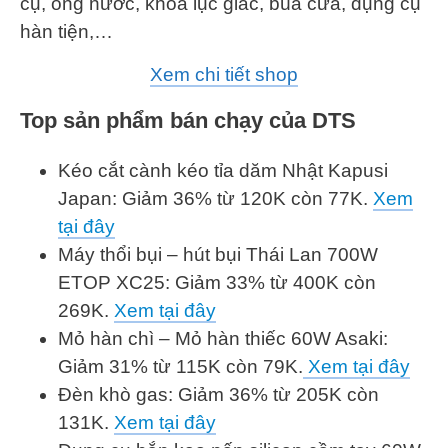
cụ, ống nước, khóa lục giác, búa cưa, dụng cụ
hàn tiện,…
Xem chi tiết shop
Top sản phẩm bán chạy của DTS
Kéo cắt cành kéo tỉa dăm Nhật Kapusi
Japan: Giảm 36% từ 120K còn 77K.
Xem
tại đây
Máy thổi bụi – hút bụi Thái Lan 700W
ETOP XC25: Giảm 33% từ 400K còn
269K.
Xem tại đây
Mỏ hàn chì – Mỏ hàn thiếc 60W Asaki:
Giảm 31% từ 115K còn 79K.
Xem tại đây
Đèn khò gas: Giảm 36% từ 205K còn
131K.
Xem tại đây