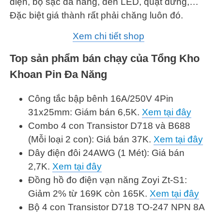
điện, bộ sạc đa năng, đèn LED, quạt đứng,…
Đặc biệt giá thành rất phải chăng luôn đó.
Xem chi tiết shop
Top sản phẩm bán chạy của Tổng Kho
Khoan Pin Đa Năng
Công tắc bập bênh 16A/250V 4Pin
31x25mm: Giám bán 6,5K.
Xem tại đây
Combo 4 con Transistor D718 và B688
(Mỗi loại 2 con): Giá bán 37K.
Xem tại đây
Dây điện đôi 24AWG (1 Mét): Giá bán
2,7K.
X
em tại đây
Đồng hồ đo điện vạn năng Zoyi Zt-S1:
Giảm 2% từ 169K còn 165K.
Xem tại đây
Bộ 4 con Transistor D718 TO-247 NPN 8A