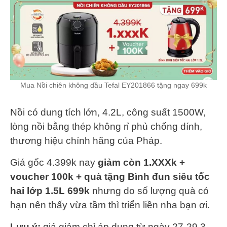
Mua Nồi chiên không dầu Tefal EY201866 tặng ngay 699k
Nồi có dung tích lớn, 4.2L, công suất 1500W,
lòng nồi bằng thép không rỉ phủ chống dính,
thương hiệu chính hãng của Pháp.
Giá gốc 4.399k nay
giảm còn 1.XXXk +
voucher 100k + quà tặng Bình đun siêu tốc
hai lớp 1.5L 699k
nhưng do số lượng quà có
hạn nên thấy vừa tầm thì triển liền nha bạn ơi.
Lưu ý:
giá giảm chỉ áp dụng từ ngày 27-29.3