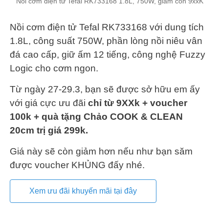
Nồi cơm điện tử Tefal RK733168 1.8L, 750W, giảm còn 9xxK
Nồi cơm điện tử Tefal RK733168 với dung tích
1.8L, công suất 750W, phần lòng nồi niêu vân
đá cao cấp, giữ ấm 12 tiếng, công nghệ Fuzzy
Logic cho cơm ngon.
Từ ngày 27-29.3, bạn sẽ được sở hữu em ấy
với giá cực ưu đãi
chỉ từ 9XXk + voucher
100k + quà tặng Chảo COOK & CLEAN
20cm trị giá 299k.
Giá này sẽ còn giảm hơn nếu như bạn săm
được voucher KHỦNG đấy nhé.
Xem ưu đãi khuyến mãi tại đây