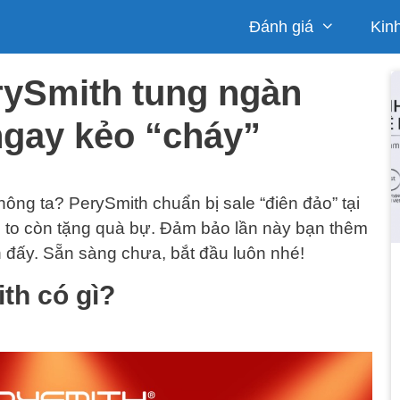
Đánh giá
Kin
erySmith tung ngàn
ngay kẻo “cháy”
ông ta? PerySmith chuẩn bị sale “điên đảo” tại
le to còn tặng quà bự. Đảm bảo lần này bạn thêm
 đấy. Sẵn sàng chưa, bắt đầu luôn nhé!
ith có gì?