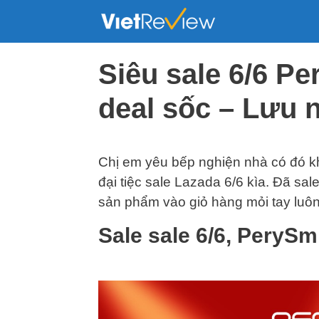
Skip
to
content
Siêu sale 6/6 P
deal sốc – Lưu 
Chị em yêu bếp nghiện nhà có đó kh
đại tiệc sale Lazada 6/6 kìa. Đã sa
sản phẩm vào giỏ hàng mỏi tay luôn
Sale sale 6/6, PerySm