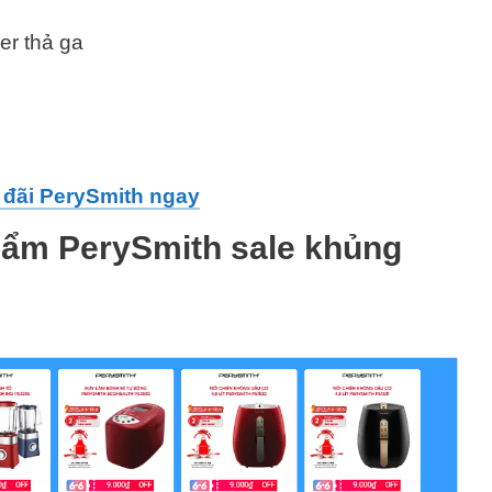
er thả ga
đãi PerySmith ngay
hẩm PerySmith sale khủng