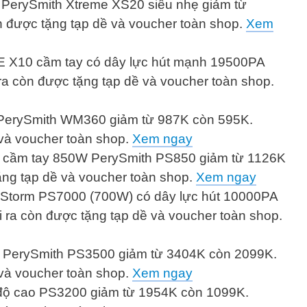
 PerySmith Xtreme XS20 siêu nhẹ giảm từ
 được tặng tạp dề và voucher toàn shop.
X
em
 X10 cầm tay có dây lực hút mạnh 19500PA
ra còn được tặng tạp dề và voucher toàn shop.
1 PerySmith WM360 giảm từ 987K còn 595K.
 và voucher toàn shop.
Xem ngay
ố cầm tay 850W PerySmith PS850 giảm từ 1126K
ặng tạp dề và voucher toàn shop.
Xem ngay
h Storm PS7000 (700W) có dây lực hút 10000PA
 ra còn được tặng tạp dề và voucher toàn shop.
ít PerySmith PS3500 giảm từ 3404K còn 2099K.
 và voucher toàn shop.
Xem ngay
 độ cao PS3200 giảm từ 1954K còn 1099K.