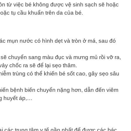
ồn từ việc bé không được vệ sinh sạch sẽ hoặc
hoặc tụ cầu khuẩn trên da của bé.
ác mụn nước có hình dẹt và tròn ở má, sau đó
 sẽ chuyển sang màu đục và mưng mủ rồi vỡ ra,
ảy chốc ra sẽ để lại sẹo thâm.
ễm trùng có thể khiến bé sốt cao, gây sẹo sâu
 khiến bệnh biến chuyển nặng hơn, dẫn đến viêm
ăng huyết áp,…
i các trung tâm y tế gần nhất để được các bác