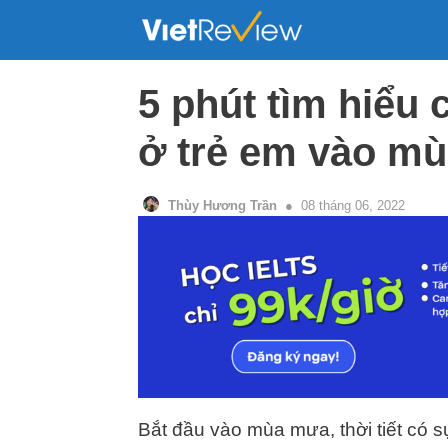
Skip
to
content
5 phút tìm hiểu
ở trẻ em vào m
Thùy Hương Trần
08 tháng 06, 2022
Bắt đầu vào mùa mưa, thời tiết có s